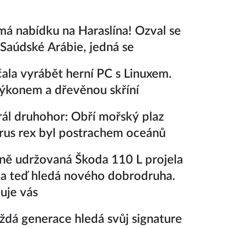
má nabídku na Haraslína! Ozval se
 Saúdské Arábie, jedná se
čala vyrábět herní PC s Linuxem.
výkonem a dřevěnou skříní
ál druhohor: Obří mořský plaz
rus rex byl postrachem oceánů
ně udržovaná Škoda 110 L projela
a teď hledá nového dobrodruha.
uje vás
ždá generace hledá svůj signature