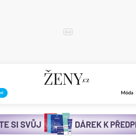
Móda
ví