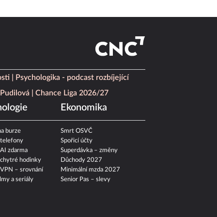
sti
Psychologika - podcast rozbíjející
Pudilová
Chance Liga 2026/27
ologie
Ekonomika
a burze
Smrt OSVČ
 telefony
Spořicí účty
 AI zdarma
Superdávka – změny
 chytré hodinky
Důchody 2027
 VPN – srovnání
Minimální mzda 2027
ilmy a seriály
Senior Pas – slevy