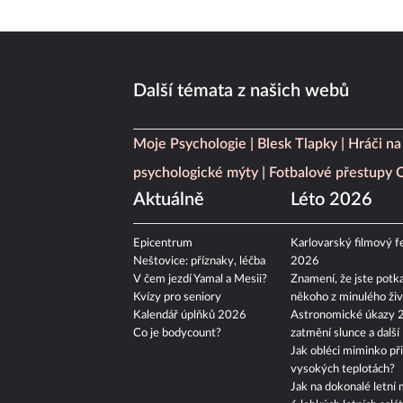
Další témata z našich webů
Moje Psychologie
Blesk Tlapky
Hráči na
psychologické mýty
Fotbalové přestupy
Aktuálně
Léto 2026
Epicentrum
Karlovarský filmový fe
Neštovice: příznaky, léčba
2026
V čem jezdí Yamal a Mesii?
Znamení, že jste potka
Kvízy pro seniory
někoho z minulého živ
Kalendář úplňků 2026
Astronomické úkazy 
Co je bodycount?
zatmění slunce a další
Jak obléci miminko při
vysokých teplotách?
Jak na dokonalé letní 