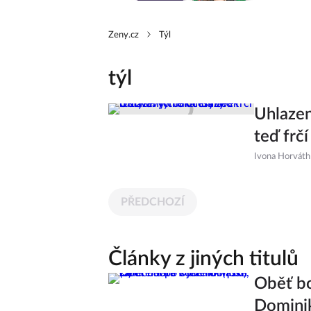
Zeny.cz
Týl
týl
Uhlazen
teď frč
Ivona Horváth
PŘEDCHOZÍ
Články z jiných titulů
Oběť bo
Dominik