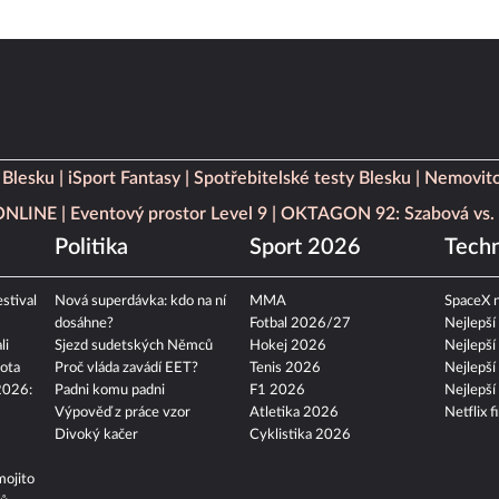
 Blesku
iSport Fantasy
Spotřebitelské testy Blesku
Nemovito
 ONLINE
Eventový prostor Level 9
OKTAGON 92: Szabová vs. 
Politika
Sport 2026
Techn
stival
Nová superdávka: kdo na ní
MMA
SpaceX n
dosáhne?
Fotbal 2026/27
Nejlepší
li
Sjezd sudetských Němců
Hokej 2026
Nejlepší
ota
Proč vláda zavádí EET?
Tenis 2026
Nejlepší
2026:
Padni komu padni
F1 2026
Nejlepší
Výpověď z práce vzor
Atletika 2026
Netflix f
Divoký kačer
Cyklistika 2026
mojito