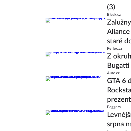
(3)
Blesk.cz
Zalužny
Aliance 
staré d
Reflex.cz
Z okruh
Bugatti 
Auto.cz
GTA 6 d
Rocksta
prezent
Poggers
Levnějš
srpna n