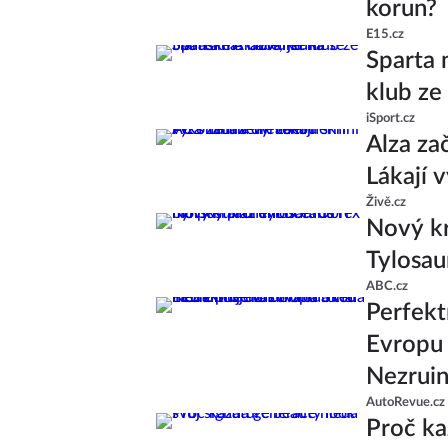
korun?
E15.cz
Sparta 
klub ze
iSport.cz
Alza za
Lákají 
Živě.cz
Nový kr
Tylosau
ABC.cz
Perfekt
Evropu 
Nezruin
AutoRevue.cz
Proč ka