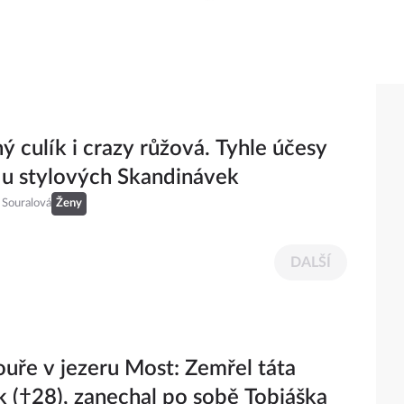
ý culík i crazy růžová. Tyhle účesy
í u stylových Skandinávek
 Souralová
Ženy
DALŠÍ
uře v jezeru Most: Zemřel táta
 (†28), zanechal po sobě Tobiáška