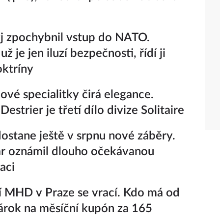
j zpochybnil vstup do NATO.
už je jen iluzí bezpečnosti, řídí ji
oktríny
ové specialitky čirá elegance.
Destrier je třetí dílo divize Solitaire
ostane ještě v srpnu nové záběry.
r oznámil dlouho očekávanou
aci
í MHD v Praze se vrací. Kdo má od
árok na měsíční kupón za 165