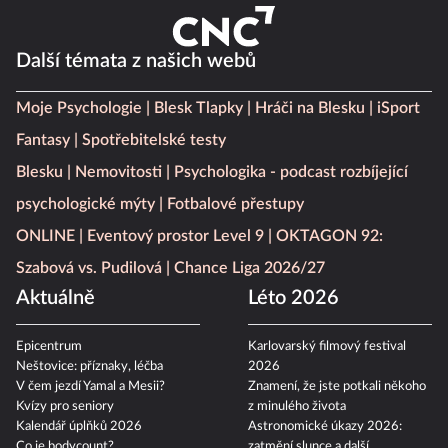
Další témata z našich webů
Moje Psychologie
Blesk Tlapky
Hráči na Blesku
iSport
Fantasy
Spotřebitelské testy
Blesku
Nemovitosti
Psychologika - podcast rozbíjející
psychologické mýty
Fotbalové přestupy
ONLINE
Eventový prostor Level 9
OKTAGON 92:
Szabová vs. Pudilová
Chance Liga 2026/27
Aktuálně
Léto 2026
Epicentrum
Karlovarský filmový festival
Neštovice: příznaky, léčba
2026
V čem jezdí Yamal a Mesii?
Znamení, že jste potkali někoho
Kvízy pro seniory
z minulého života
Kalendář úplňků 2026
Astronomické úkazy 2026:
Co je bodycount?
zatmění slunce a další