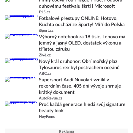
Firmy couvají od Prague Pride. Podporu
duhovému festivalu škrtl i Microsoft
E15.cz
Fotbalové přestupy ONLINE: Hotovo,
Kuchta odchází ze Sparty! Míří do Polska
iSport.cz
Výborný notebook za 18 tisíc. Lenovo má
jemný a jasný OLED, dostatek výkonu a
tříletou záruku
Živě.cz
Nový král druhohor: Obří mořský plaz
Tylosaurus rex byl postrachem oceánů
ABC.cz
Supersport Audi Nuvolari vznikl v
rekordním čase. 405 dní vývoje shrnuje
krátký dokument
AutoRevue.cz
Proč každá generace hledá svůj signature
beauty look
HeyFomo