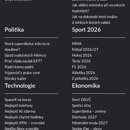
Jak obléci miminko při vysokých
teplotách?
Jak na dokonalé letní mojito
6 lehkých letních salátů
Politika
Sport 2026
Nová superdávka: kdo na ní
MMA
dosáhne?
Fotbal 2026/27
Sjezd sudetských Němců
Hokej 2026
Proč vláda zavádí EET?
Tenis 2026
Padni komu padni
F1 2026
Výpověď z práce vzor
Atletika 2026
Divoký kačer
Cyklistika 2026
Technologie
Ekonomika
SpaceX na burze
Smrt OSVČ
Nejlepší telefony
Spořicí účty
Nejlepší AI zdarma
Superdávka – změny
Nejlepší chytré hodinky
Důchody 2027
Nejlepší VPN – srovnání
Minimální mzda 2027
Netflix filmy a seriály
Senior Pas – slevy