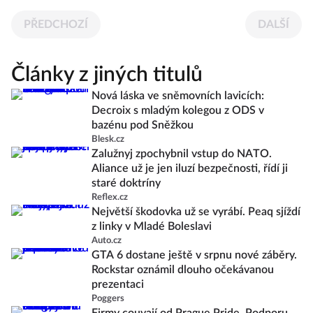
PŘEDCHOZÍ
DALŠÍ
Články z jiných titulů
Nová láska ve sněmovních lavicích:
Decroix s mladým kolegou z ODS v
bazénu pod Sněžkou
Blesk.cz
Zalužnyj zpochybnil vstup do NATO.
Aliance už je jen iluzí bezpečnosti, řídí ji
staré doktríny
Reflex.cz
Největší škodovka už se vyrábí. Peaq sjíždí
z linky v Mladé Boleslavi
Auto.cz
GTA 6 dostane ještě v srpnu nové záběry.
Rockstar oznámil dlouho očekávanou
prezentaci
Poggers