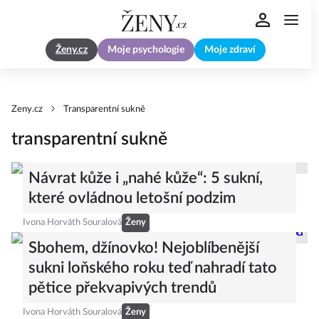
Ženy.cz
Moje psychologie
Moje zdraví
Zeny.cz
Transparentní sukně
transparentní sukně
Návrat kůže i „nahé kůže“: 5 sukní,
které ovládnou letošní podzim
Ivona Horváth Souralová
Ženy
Sbohem, džínovko! Nejoblíbenější
sukni loňského roku teď nahradí tato
pětice překvapivých trendů
Ivona Horváth Souralová
Ženy