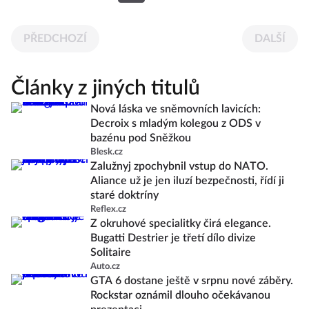
PŘEDCHOZÍ
DALŠÍ
Články z jiných titulů
Nová láska ve sněmovních lavicích:
Decroix s mladým kolegou z ODS v
bazénu pod Sněžkou
Blesk.cz
Zalužnyj zpochybnil vstup do NATO.
Aliance už je jen iluzí bezpečnosti, řídí ji
staré doktríny
Reflex.cz
Z okruhové specialitky čirá elegance.
Bugatti Destrier je třetí dílo divize
Solitaire
Auto.cz
GTA 6 dostane ještě v srpnu nové záběry.
Rockstar oznámil dlouho očekávanou