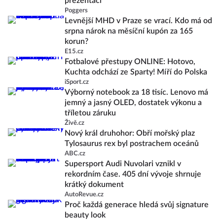
prezentaci
Poggers
Levnější MHD v Praze se vrací. Kdo má od
srpna nárok na měsíční kupón za 165
korun?
E15.cz
Fotbalové přestupy ONLINE: Hotovo,
Kuchta odchází ze Sparty! Míří do Polska
iSport.cz
Výborný notebook za 18 tisíc. Lenovo má
jemný a jasný OLED, dostatek výkonu a
tříletou záruku
Živě.cz
Nový král druhohor: Obří mořský plaz
Tylosaurus rex byl postrachem oceánů
ABC.cz
Supersport Audi Nuvolari vznikl v
rekordním čase. 405 dní vývoje shrnuje
krátký dokument
AutoRevue.cz
Proč každá generace hledá svůj signature
beauty look