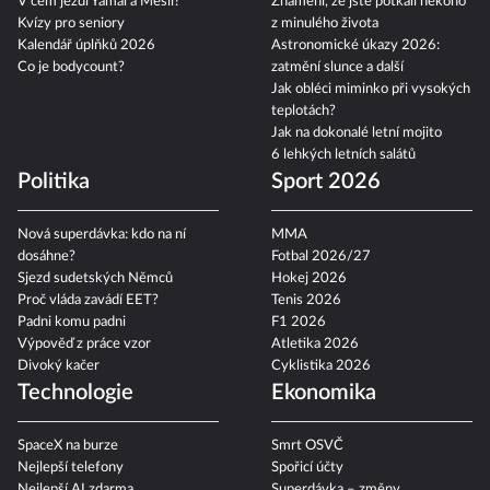
V čem jezdí Yamal a Mesii?
Znamení, že jste potkali někoho
Kvízy pro seniory
z minulého života
Kalendář úplňků 2026
Astronomické úkazy 2026:
Co je bodycount?
zatmění slunce a další
Jak obléci miminko při vysokých
teplotách?
Jak na dokonalé letní mojito
6 lehkých letních salátů
Politika
Sport 2026
Nová superdávka: kdo na ní
MMA
dosáhne?
Fotbal 2026/27
Sjezd sudetských Němců
Hokej 2026
Proč vláda zavádí EET?
Tenis 2026
Padni komu padni
F1 2026
Výpověď z práce vzor
Atletika 2026
Divoký kačer
Cyklistika 2026
Technologie
Ekonomika
SpaceX na burze
Smrt OSVČ
Nejlepší telefony
Spořicí účty
Nejlepší AI zdarma
Superdávka – změny