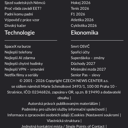
Sjezd sudetských Němců
Hokej 2026
Proč vláda zavádí EET?
Tenis 2026
Padni komu padni
F1 2026
Výpověď z práce vzor
Atletika 2026
Divoký kačer
Cyklistika 2026
Technologie
Ekonomika
SpaceX na burze
Smrt OSVČ
Nejlepší telefony
Spořicí účty
Nejlepší AI zdarma
Superdávka – změny
Nejlepší chytré hodinky
Důchody 2027
Nejlepší VPN – srovnání
Minimální mzda 2027
Netflix filmy a seriály
Senior Pas – slevy
© 2001 - 2026 Copyright
CZECH NEWS CENTER a.s.
se sídlem náměstí Marie Schmolkové 3493/1, 100 00 Praha 10 -
Strašnice, IČO: 02346826, zapsána v OR, sp.zn. B 19490 a dodavatelé
obsahu
Autorská práva k publikovaným materiálům
Podmínky pro užívání služby informační společnosti
Informace o zpracování osobních údajů
Cookies
Nastavení soukromí
Vlastnická struktura
Jednotná kontaktní místa / Single Points of Contact