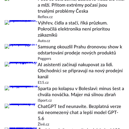
a mlží. Přitom extrémy počasí jsou
trvalými problémy Česka
Reflex.cz
Výhřev, čidla a stačí, říká průzkum.
Pokročilá elektronika není prioritou
zákazníků
Auto.cz
Samsung okouzlil Prahu dronovou show k
odstartování prodeje nových produktů
Poggers
AI asistenti začínají nakupovat za lidi.
Obchodníci se připravují na nový prodejní
kanál
E15.cz
Sparta po kolapsu v Boleslavi: minus šest a
chvála nováčka. Majer má silnou zbraň
iSport.cz
ChatGPT teď neunavíte. Bezplatná verze
má neomezený chat a lepší model GPT-
5.6
Živě.cz