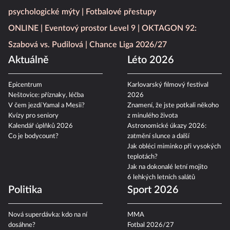
psychologické mýty
Fotbalové přestupy
ONLINE
Eventový prostor Level 9
OKTAGON 92:
Szabová vs. Pudilová
Chance Liga 2026/27
Aktuálně
Léto 2026
Epicentrum
Karlovarský filmový festival
Neštovice: příznaky, léčba
2026
V čem jezdí Yamal a Mesii?
Znamení, že jste potkali někoho
Kvízy pro seniory
z minulého života
Kalendář úplňků 2026
Astronomické úkazy 2026:
Co je bodycount?
zatmění slunce a další
Jak obléci miminko při vysokých
teplotách?
Jak na dokonalé letní mojito
6 lehkých letních salátů
Politika
Sport 2026
Nová superdávka: kdo na ní
MMA
dosáhne?
Fotbal 2026/27