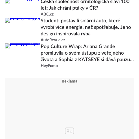
Česká společnost ornitologická slaví 100
let: Jak chrání ptáky v ČR?
ABC.cz
Studenti postavili solární auto, které
vyrobí více energie, než spotřebuje. Jeho
design inspirovala ryba
AutoRevue.cz
Pop Culture Wrap: Ariana Grande
promluvila o svém ústupu z veřejného
života a Sophia z KATSEYE si dává pauzu
od skupiny
HeyFomo