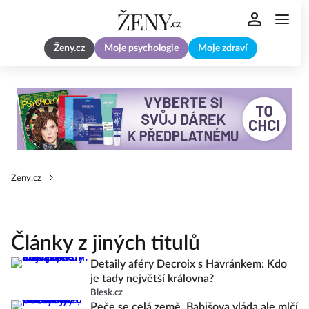
Ženy.cz
Moje psychologie
Moje zdraví
Zeny.cz
Články z jiných titulů
Detaily aféry Decroix s Havránkem: Kdo
je tady největší královna?
Blesk.cz
Peče se celá země, Babišova vláda ale mlčí