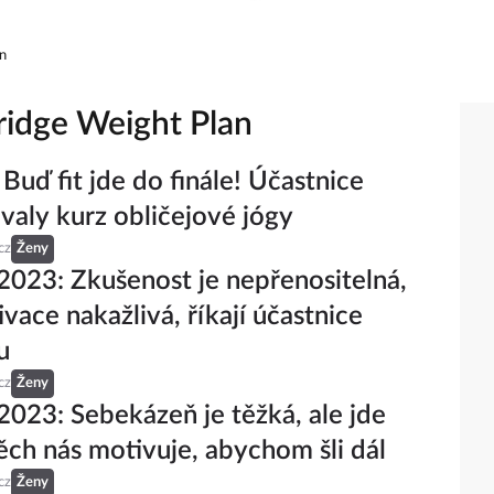
n
ridge Weight Plan
 Buď fit jde do finále! Účastnice
valy kurz obličejové jógy
cz
Ženy
 2023: Zkušenost je nepřenositelná,
ivace nakažlivá, říkají účastnice
u
cz
Ženy
 2023: Sebekázeň je těžká, ale jde
ěch nás motivuje, abychom šli dál
cz
Ženy