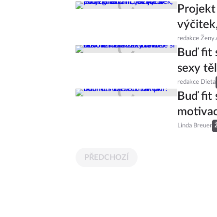
Projekt 
výčitek
redakce Ženy.
Buď fit
sexy těl
redakce Dieta
Buď fit
motivac
Linda Breuer
PŘEDCHOZÍ