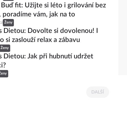
Buď fit: Užijte si léto i grilování bez
, poradíme vám, jak na to
cz
Ženy
 s Dietou: Dovolte si dovolenou! I
o si zaslouží relax a zábavu
Ženy
 s Dietou: Jak při hubnutí udržet
i?
Ženy
DALŠÍ