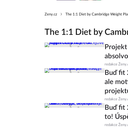
Zeny.cz
The 1:1 Diet by Cambridge Weight Pla
The 1:1 Diet by Camb
Projekt
absolvo
redakce Ženy.
Buď fit
ale mot
projekt
redakce Ženy.
Buď fit
to! Úsp
redakce Ženy.