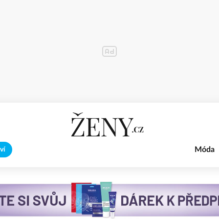
Móda
ví