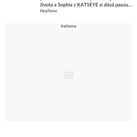
života a Sophia z KATSEYE si dává pauzu
od skupiny
HeyFomo