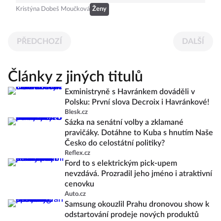
Kristýna Dobeš Moučková
Ženy
PŘEDCHOZÍ
DALŠÍ
Články z jiných titulů
Exministryně s Havránkem dováděli v
Polsku: První slova Decroix i Havránkové!
Blesk.cz
Sázka na senátní volby a zklamané
pravičáky. Dotáhne to Kuba s hnutím Naše
Česko do celostátní politiky?
Reflex.cz
Ford to s elektrickým pick-upem
nevzdává. Prozradil jeho jméno i atraktivní
cenovku
Auto.cz
Samsung okouzlil Prahu dronovou show k
odstartování prodeje nových produktů