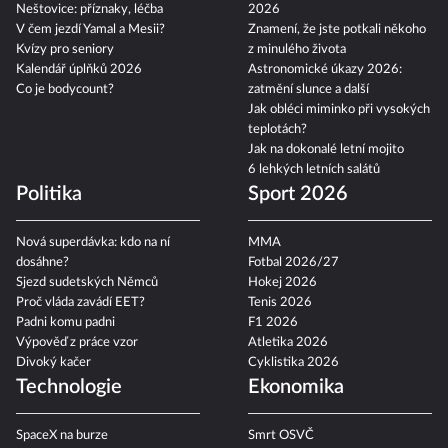
Neštovice: příznaky, léčba
2026
V čem jezdí Yamal a Mesii?
Znamení, že jste potkali někoho
Kvízy pro seniory
z minulého života
Kalendář úplňků 2026
Astronomické úkazy 2026:
Co je bodycount?
zatmění slunce a další
Jak obléci miminko při vysokých
teplotách?
Jak na dokonalé letní mojito
6 lehkých letních salátů
Politika
Sport 2026
Nová superdávka: kdo na ní
MMA
dosáhne?
Fotbal 2026/27
Sjezd sudetských Němců
Hokej 2026
Proč vláda zavádí EET?
Tenis 2026
Padni komu padni
F1 2026
Výpověď z práce vzor
Atletika 2026
Divoký kačer
Cyklistika 2026
Technologie
Ekonomika
SpaceX na burze
Smrt OSVČ