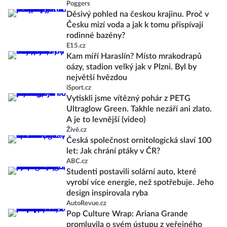
Poggers
Děsivý pohled na českou krajinu. Proč v
Česku mizí voda a jak k tomu přispívají
rodinné bazény?
E15.cz
Kam míří Haraslín? Místo mrakodrapů
oázy, stadion velký jak v Plzni. Byl by
největší hvězdou
iSport.cz
Vytiskli jsme vítězný pohár z PETG
Ultraglow Green. Takhle nezáří ani zlato.
A je to levnější (video)
Živě.cz
Česká společnost ornitologická slaví 100
let: Jak chrání ptáky v ČR?
ABC.cz
Studenti postavili solární auto, které
vyrobí více energie, než spotřebuje. Jeho
design inspirovala ryba
AutoRevue.cz
Pop Culture Wrap: Ariana Grande
promluvila o svém ústupu z veřejného