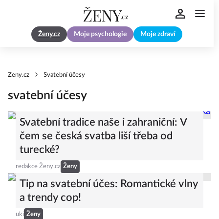
Ženy.cz
Moje psychologie
Moje zdraví
Zeny.cz
Svatební účesy
svatební účesy
Svatební tradice naše i zahraniční: V
čem se česká svatba liší třeba od
turecké?
redakce Ženy.cz
Ženy
Tip na svatební účes: Romantické vlny
a trendy cop!
uki
Ženy