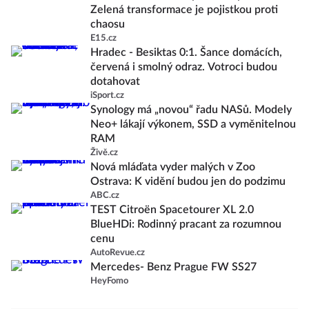
Zelená transformace je pojistkou proti
chaosu
E15.cz
Hradec - Besiktas 0:1. Šance domácích,
červená i smolný odraz. Votroci budou
dotahovat
iSport.cz
Synology má „novou“ řadu NASů. Modely
Neo+ lákají výkonem, SSD a vyměnitelnou
RAM
Živě.cz
Nová mláďata vyder malých v Zoo
Ostrava: K vidění budou jen do podzimu
ABC.cz
TEST Citroën Spacetourer XL 2.0
BlueHDi: Rodinný pracant za rozumnou
cenu
AutoRevue.cz
Mercedes- Benz Prague FW SS27
HeyFomo