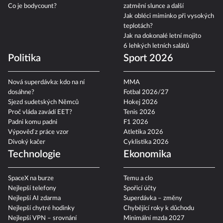
Co je bodycount?
zatmění slunce a další
Jak obléci miminko při vysokých
teplotách?
Jak na dokonalé letní mojito
6 lehkých letních salátů
Politika
Sport 2026
Nová superdávka: kdo na ní
MMA
dosáhne?
Fotbal 2026/27
Sjezd sudetských Němců
Hokej 2026
Proč vláda zavádí EET?
Tenis 2026
Padni komu padni
F1 2026
Výpověď z práce vzor
Atletika 2026
Divoký kačer
Cyklistika 2026
Technologie
Ekonomika
SpaceX na burze
Temu a clo
Nejlepší telefony
Spořicí účty
Nejlepší AI zdarma
Superdávka – změny
Nejlepší chytré hodinky
Chybějící roky k důchodu
Nejlepší VPN – srovnání
Minimální mzda 2027