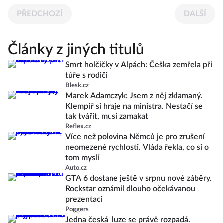
PŘEDCHOZÍ
DALŠÍ
Články z jiných titulů
Smrt holčičky v Alpách: Češka zemřela při
túře s rodiči
Blesk.cz
Marek Adamczyk: Jsem z něj zklamaný.
Klempíř si hraje na ministra. Nestačí se
tak tvářit, musí zamakat
Reflex.cz
Více než polovina Němců je pro zrušení
neomezené rychlosti. Vláda řekla, co si o
tom myslí
Auto.cz
GTA 6 dostane ještě v srpnu nové záběry.
Rockstar oznámil dlouho očekávanou
prezentaci
Poggers
Jedna česká iluze se právě rozpadá.