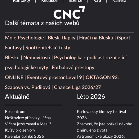
Kontakty
Redakce
Inzerce
RSS
Kariéra
Další témata z našich webů
Moje Psychologie
Blesk Tlapky
Hráči na Blesku
iSport
Fantasy
Spotřebitelské testy
Blesku
Nemovitosti
Psychologika - podcast rozbíjející
psychologické mýty
Fotbalové přestupy
ONLINE
Eventový prostor Level 9
OKTAGON 92:
Szabová vs. Pudilová
Chance Liga 2026/27
Aktuálně
Léto 2026
Epicentrum
Karlovarský filmový festival
Neštovice: příznaky, léčba
2026
V čem jezdí Yamal a Mesii?
Znamení, že jste potkali někoho
Kvízy pro seniory
z minulého života
Kalendář úplňků 2026
Astronomické úkazy 2026: