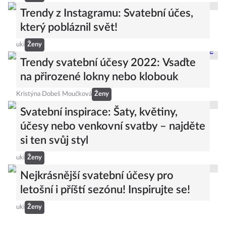
Trendy z Instagramu: Svatební účes,
který pobláznil svět!
uki
Ženy
Trendy svatební účesy 2022: Vsaďte
na přirozené lokny nebo klobouk
Kristýna Dobeš Moučková
Ženy
Svatební inspirace: Šaty, květiny,
účesy nebo venkovní svatby – najděte
si ten svůj styl
uki
Ženy
Nejkrásnější svatební účesy pro
letošní i příští sezónu! Inspirujte se!
uki
Ženy