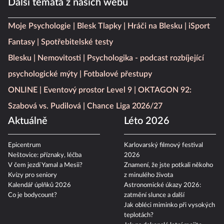
Další témata z našich webů
Moje Psychologie
Blesk Tlapky
Hráči na Blesku
iSport
Fantasy
Spotřebitelské testy
Blesku
Nemovitosti
Psychologika - podcast rozbíjející
psychologické mýty
Fotbalové přestupy
ONLINE
Eventový prostor Level 9
OKTAGON 92:
Szabová vs. Pudilová
Chance Liga 2026/27
Aktuálně
Léto 2026
Epicentrum
Karlovarský filmový festival
Neštovice: příznaky, léčba
2026
V čem jezdí Yamal a Mesii?
Znamení, že jste potkali někoho
Kvízy pro seniory
z minulého života
Kalendář úplňků 2026
Astronomické úkazy 2026:
Co je bodycount?
zatmění slunce a další
Jak obléci miminko při vysokých
teplotách?