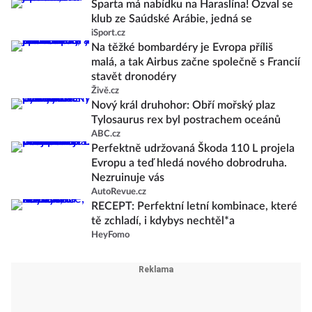
Sparta má nabídku na Haraslína! Ozval se
klub ze Saúdské Arábie, jedná se
iSport.cz
Na těžké bombardéry je Evropa příliš
malá, a tak Airbus začne společně s Francií
stavět dronodéry
Živě.cz
Nový král druhohor: Obří mořský plaz
Tylosaurus rex byl postrachem oceánů
ABC.cz
Perfektně udržovaná Škoda 110 L projela
Evropu a teď hledá nového dobrodruha.
Nezruinuje vás
AutoRevue.cz
RECEPT: Perfektní letní kombinace, které
tě zchladí, i kdybys nechtěl*a
HeyFomo