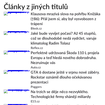
Články z jiných titulů
Klausova mrazivá slova na pohřbu Knížáka
(†86): Přál jsem si, aby byl vysvobozen z
trápení
Blesk.cz
Jaké bude vyvíjet počasí? Až 45 stupňů,
což se dlouhodobě nedá vydržet, varuje
klimatolog Radim Tolasz
Reflex.cz
Perfektně udržovaná Škoda 110 L projela
Evropu a teď hledá nového dobrodruha.
Nezruinuje vás
Auto.cz
GTA 6 dostane ještě v srpnu nové záběry.
Rockstar oznámil dlouho očekávanou
prezentaci
Poggers
Na trzích se děje něco nezvyklého.
Technologické firmy shánějí miliardy
E15.cz