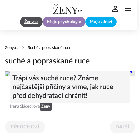
Ženy.cz
Moje psychologie
Moje zdraví
Zeny.cz
Suché a popraskané ruce
suché a popraskané ruce
Trápí vás suché ruce? Známe
nejčastější příčiny a víme, jak ruce
před dehydratací chránit!
Irena Sládečková
Ženy
PŘEDCHOZÍ
DALŠÍ