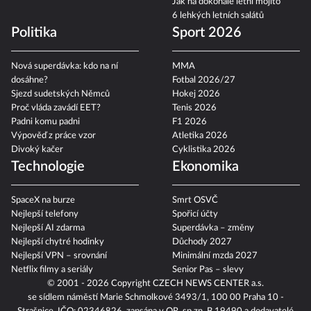
Jak na dokonalé letní mojito
6 lehkých letních salátů
Politika
Sport 2026
Nová superdávka: kdo na ní
MMA
dosáhne?
Fotbal 2026/27
Sjezd sudetských Němců
Hokej 2026
Proč vláda zavádí EET?
Tenis 2026
Padni komu padni
F1 2026
Výpověď z práce vzor
Atletika 2026
Divoký kačer
Cyklistika 2026
Technologie
Ekonomika
SpaceX na burze
Smrt OSVČ
Nejlepší telefony
Spořicí účty
Nejlepší AI zdarma
Superdávka – změny
Nejlepší chytré hodinky
Důchody 2027
Nejlepší VPN – srovnání
Minimální mzda 2027
Netflix filmy a seriály
Senior Pas – slevy
© 2001 - 2026 Copyright
CZECH NEWS CENTER a.s.
se sídlem náměstí Marie Schmolkové 3493/1, 100 00 Praha 10 -