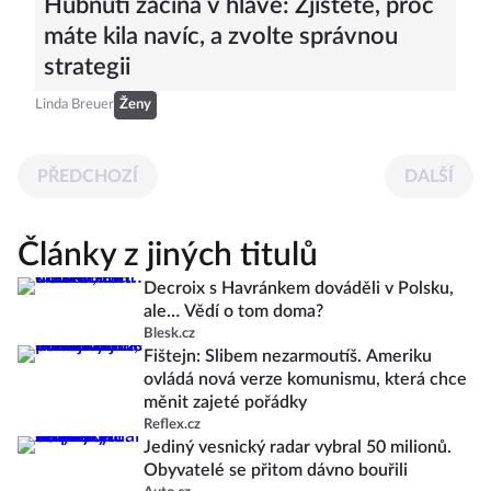
Hubnutí začíná v hlavě: Zjistěte, proč
máte kila navíc, a zvolte správnou
strategii
Linda Breuer
Ženy
PŘEDCHOZÍ
DALŠÍ
Články z jiných titulů
Decroix s Havránkem dováděli v Polsku,
ale… Vědí o tom doma?
Blesk.cz
Fištejn: Slibem nezarmoutíš. Ameriku
ovládá nová verze komunismu, která chce
měnit zajeté pořádky
Reflex.cz
Jediný vesnický radar vybral 50 milionů.
Obyvatelé se přitom dávno bouřili