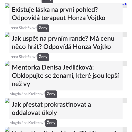
Existuje láska na první pohled?
Odpovídá terapeut Honza Vojtko
Irena Sládečková
Ženy
Jak uspět na prvním rande? Má cenu
něco hrát? Odpovídá Honza Vojtko
Irena Sládečková
Ženy
Mentorka Denisa Jedličková:
Obklopujte se ženami, které jsou lepší
než vy
Magdaléna Kadlecová
Ženy
Jak přestat prokrastinovat a
oddalovat úkoly
Magdaléna Kadlecová
Ženy