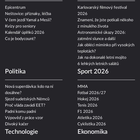
Epicentrum
Karlovarský filmový festival
Neštovice: příznaky, léčba
2026
V čem jezdí Yamal a Mesii?
Znamení, že jste potkali někoho
Kvízy pro seniory
z minulého života
Kalendář úplňků 2026
Astronomické úkazy 2026:
Co je bodycount?
zatmění slunce a další
Jak obléci miminko při vysokých
teplotách?
Jak na dokonalé letní mojito
6 lehkých letních salátů
Politika
Sport 2026
Nová superdávka: kdo na ní
MMA
dosáhne?
Fotbal 2026/27
Sjezd sudetských Němců
Hokej 2026
Proč vláda zavádí EET?
Tenis 2026
Padni komu padni
F1 2026
Výpověď z práce vzor
Atletika 2026
Divoký kačer
Cyklistika 2026
Technologie
Ekonomika