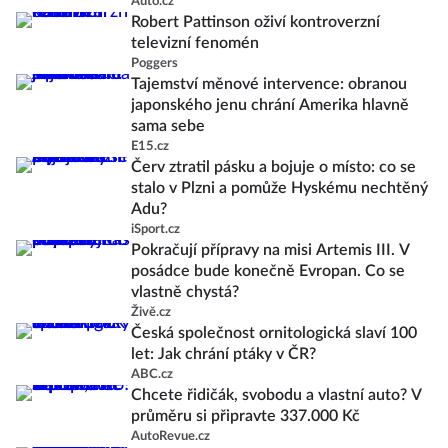
Auto.cz
Robert Pattinson oživí kontroverzní
televizní fenomén
Poggers
Tajemství měnové intervence: obranou
japonského jenu chrání Amerika hlavně
sama sebe
E15.cz
Červ ztratil pásku a bojuje o místo: co se
stalo v Plzni a pomůže Hyskému nechtěný
Adu?
iSport.cz
Pokračují přípravy na misi Artemis III. V
posádce bude konečně Evropan. Co se
vlastně chystá?
Živě.cz
Česká společnost ornitologická slaví 100
let: Jak chrání ptáky v ČR?
ABC.cz
Chcete řidičák, svobodu a vlastní auto? V
průměru si připravte 337.000 Kč
AutoRevue.cz