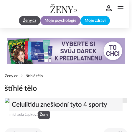
Ženy.cz
Moje psychologie
Moje zdraví
Zeny.cz
štíhlé tělo
štíhlé tělo
Celulitidu zneškodní tyto 4 sporty
michaela čapková
Ženy