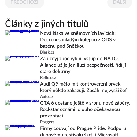
PŘEDCHOZÍ
DALŠÍ
Články z jiných titulů
Nová láska ve sněmovních lavicích:
Decroix s mladým kolegou z ODS v
bazénu pod Sněžkou
Blesk.cz
Zalužnyj zpochybnil vstup do NATO.
Aliance už je jen iluzí bezpečnosti, řídí ji
staré doktríny
Reflex.cz
Audi Q9 mělo mít kontroverzní prvek,
který někde zakazují. Zasáhl nejvyšší šéf
Auto.cz
GTA 6 dostane ještě v srpnu nové záběry.
Rockstar oznámil dlouho očekávanou
prezentaci
Poggers
Firmy couvají od Prague Pride. Podporu
duhovému festivalu škrtl i Microsoft