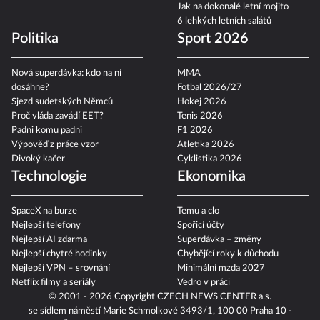
Jak na dokonalé letní mojito
6 lehkých letních salátů
Politika
Sport 2026
Nová superdávka: kdo na ní
MMA
dosáhne?
Fotbal 2026/27
Sjezd sudetských Němců
Hokej 2026
Proč vláda zavádí EET?
Tenis 2026
Padni komu padni
F1 2026
Výpověď z práce vzor
Atletika 2026
Divoký kačer
Cyklistika 2026
Technologie
Ekonomika
SpaceX na burze
Temu a clo
Nejlepší telefony
Spořicí účty
Nejlepší AI zdarma
Superdávka – změny
Nejlepší chytré hodinky
Chybějící roky k důchodu
Nejlepší VPN – srovnání
Minimální mzda 2027
Netflix filmy a seriály
Vedro v práci
© 2001 - 2026 Copyright
CZECH NEWS CENTER a.s.
se sídlem náměstí Marie Schmolkové 3493/1, 100 00 Praha 10 -