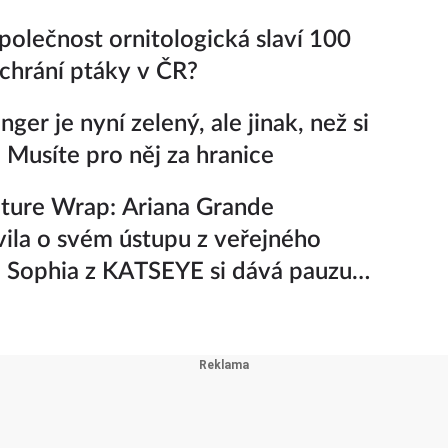
polečnost ornitologická slaví 100
k chrání ptáky v ČR?
ger je nyní zelený, ale jinak, než si
. Musíte pro něj za hranice
ture Wrap: Ariana Grande
ila o svém ústupu z veřejného
a Sophia z KATSEYE si dává pauzu
iny