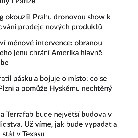
y i Paříže
 okouzlil Prahu dronovou show k
ování prodeje nových produktů
ví měnové intervence: obranou
ého jenu chrání Amerika hlavně
ebe
atil pásku a bojuje o místo: co se
 Plzni a pomůže Hyskému nechtěný
 Terrafab bude největší budova v
i lidstva. Už víme, jak bude vypadat a
 stát v Texasu