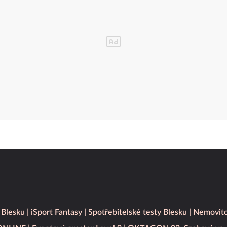
 Blesku
iSport Fantasy
Spotřebitelské testy Blesku
Nemovito