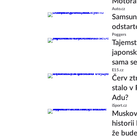
Motoram
Auto.cz
Samsung
odstart
Poggers
Tajemst
japonsk
sama s
E15.cz
Červ ztr
stalo v
Adu?
iSport.cz
Muskova
histori
že bude