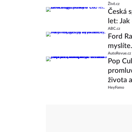
Živě.cz
Česká s
let: Ja
ABC.cz
Ford Ran
myslíte
AutoRevue.cz
Pop Cul
promluv
života 
HeyFomo
od skup