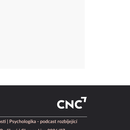
sti
Psychologika - podcast rozbíjející