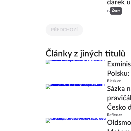
dárek u
rc
Ženy
PŘEDCHOZÍ
Články z jiných titulů
Exminis
Polsku:
Blesk.cz
Sázka n
pravičá
Česko d
Reflex.cz
Oldsmob