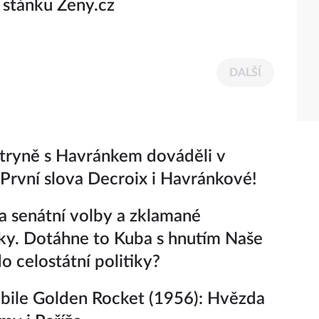
 stánku Ženy.cz
DALŠÍ
tryně s Havránkem dováděli v
 První slova Decroix i Havránkové!
a senátní volby a zklamané
ky. Dotáhne to Kuba s hnutím Naše
o celostátní politiky?
ile Golden Rocket (1956): Hvězda