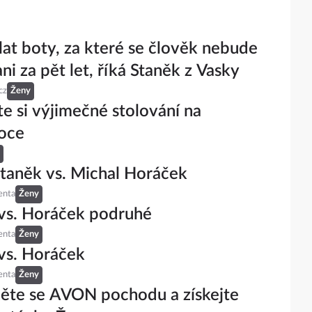
lat boty, za které se člověk nebude
ni za pět let, říká Staněk z Vasky
cz
Ženy
te si výjimečné stolování na
oce
taněk vs. Michal Horáček
enta
Ženy
vs. Horáček podruhé
enta
Ženy
vs. Horáček
enta
Ženy
ěte se AVON pochodu a získejte