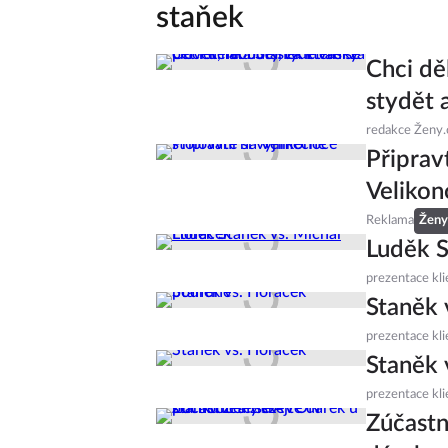
staňek
Chci dě
stydět a
redakce Ženy.
Připrav
Velikon
Reklama
Ženy
Luděk S
prezentace kli
Staněk 
prezentace kli
Staněk 
prezentace kli
Zúčastn