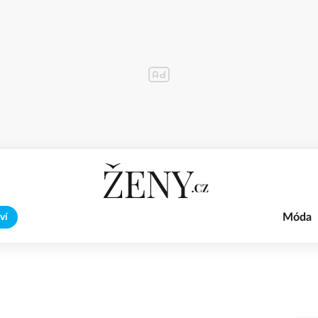
Móda
ví