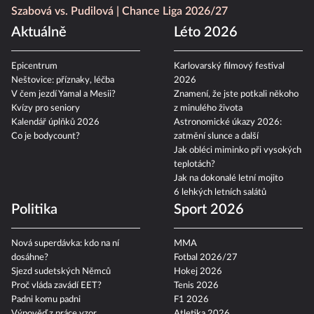
Szabová vs. Pudilová
Chance Liga 2026/27
Aktuálně
Léto 2026
Epicentrum
Karlovarský filmový festival
Neštovice: příznaky, léčba
2026
V čem jezdí Yamal a Mesii?
Znamení, že jste potkali někoho
Kvízy pro seniory
z minulého života
Kalendář úplňků 2026
Astronomické úkazy 2026:
Co je bodycount?
zatmění slunce a další
Jak obléci miminko při vysokých
teplotách?
Jak na dokonalé letní mojito
6 lehkých letních salátů
Politika
Sport 2026
Nová superdávka: kdo na ní
MMA
dosáhne?
Fotbal 2026/27
Sjezd sudetských Němců
Hokej 2026
Proč vláda zavádí EET?
Tenis 2026
Padni komu padni
F1 2026
Výpověď z práce vzor
Atletika 2026