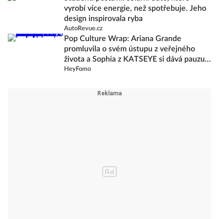
vyrobí více energie, než spotřebuje. Jeho
design inspirovala ryba
AutoRevue.cz
Pop Culture Wrap: Ariana Grande
promluvila o svém ústupu z veřejného
života a Sophia z KATSEYE si dává pauzu
od skupiny
HeyFomo