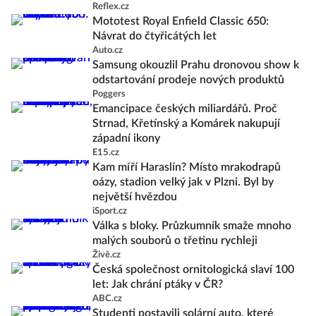
Reflex.cz
Mototest Royal Enfield Classic 650:
Návrat do čtyřicátých let
Auto.cz
Samsung okouzlil Prahu dronovou show k
odstartování prodeje nových produktů
Poggers
Emancipace českých miliardářů. Proč
Strnad, Křetínský a Komárek nakupují
západní ikony
E15.cz
Kam míří Haraslín? Místo mrakodrapů
oázy, stadion velký jak v Plzni. Byl by
největší hvězdou
iSport.cz
Válka s bloky. Průzkumník smaže mnoho
malých souborů o třetinu rychleji
Živě.cz
Česká společnost ornitologická slaví 100
let: Jak chrání ptáky v ČR?
ABC.cz
Studenti postavili solární auto, které