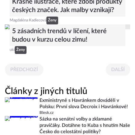
Krásné ilustrace, které zdobí produkty
českých značek. Jak malby vznikají?
Magdaléna Kadlecová
Ženy
5 zásadních trendů v líčení, které
budou v kurzu celou zimu!
uki
Ženy
PŘEDCHOZÍ
DALŠÍ
Články z jiných titulů
Exministryně s Havránkem dováděli v
Polsku: První slova Decroix i Havránkové!
Blesk.cz
Sázka na senátní volby a zklamané
pravičáky. Dotáhne to Kuba s hnutím Naše
Česko do celostátní politiky?