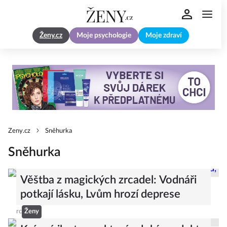
Ženy.cz
Moje psychologie
Moje zdraví
Zeny.cz
Sněhurka
Sněhurka
Věštba z magických zrcadel: Vodnáři
potkají lásku, Lvům hrozí deprese
rc
Ženy