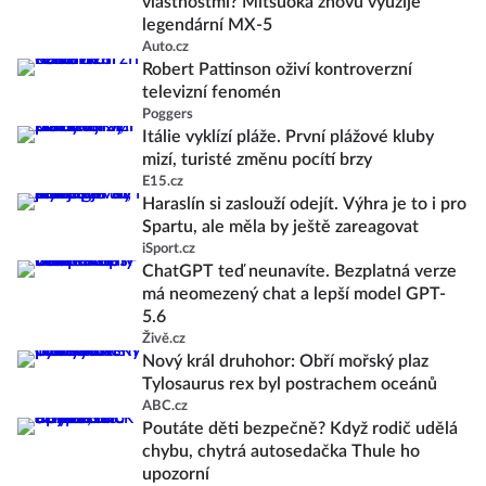
vlastnostmi? Mitsuoka znovu využije
legendární MX-5
Auto.cz
Robert Pattinson oživí kontroverzní
televizní fenomén
Poggers
Itálie vyklízí pláže. První plážové kluby
mizí, turisté změnu pocítí brzy
E15.cz
Haraslín si zaslouží odejít. Výhra je to i pro
Spartu, ale měla by ještě zareagovat
iSport.cz
ChatGPT teď neunavíte. Bezplatná verze
má neomezený chat a lepší model GPT-
5.6
Živě.cz
Nový král druhohor: Obří mořský plaz
Tylosaurus rex byl postrachem oceánů
ABC.cz
Poutáte děti bezpečně? Když rodič udělá
chybu, chytrá autosedačka Thule ho
upozorní