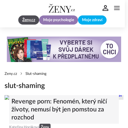
Ženy.cz
Moje psychologie
Moje zdraví
Zeny.cz
Slut-shaming
slut-shaming
Revenge porn: Fenomén, který ničí
životy, nemusí být jen pomstou za
rozchod
Kateřina Horáková
Ženy