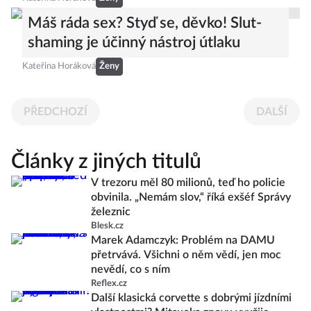
Máš ráda sex? Styď se, děvko! Slut-
shaming je účinný nástroj útlaku
Kateřina Horáková
Ženy
PŘEDCHOZÍ
DALŠÍ
Články z jiných titulů
V trezoru měl 80 milionů, teď ho policie
obvinila. „Nemám slov,“ říká exšéf Správy
železnic
Blesk.cz
Marek Adamczyk: Problém na DAMU
přetrvává. Všichni o něm vědí, jen moc
nevědí, co s ním
Reflex.cz
Další klasická corvette s dobrými jízdními