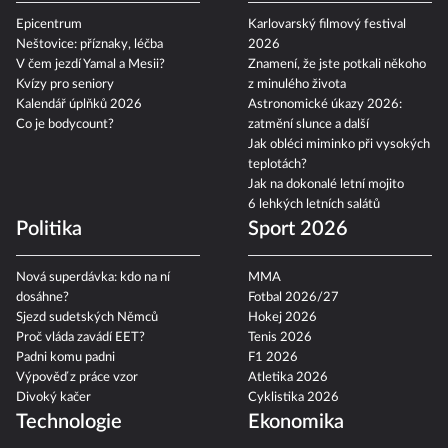
Epicentrum
Karlovarský filmový festival
Neštovice: příznaky, léčba
2026
V čem jezdí Yamal a Mesii?
Znamení, že jste potkali někoho
Kvízy pro seniory
z minulého života
Kalendář úplňků 2026
Astronomické úkazy 2026:
Co je bodycount?
zatmění slunce a další
Jak obléci miminko při vysokých
teplotách?
Jak na dokonalé letní mojito
6 lehkých letních salátů
Politika
Sport 2026
Nová superdávka: kdo na ní
MMA
dosáhne?
Fotbal 2026/27
Sjezd sudetských Němců
Hokej 2026
Proč vláda zavádí EET?
Tenis 2026
Padni komu padni
F1 2026
Výpověď z práce vzor
Atletika 2026
Divoký kačer
Cyklistika 2026
Technologie
Ekonomika