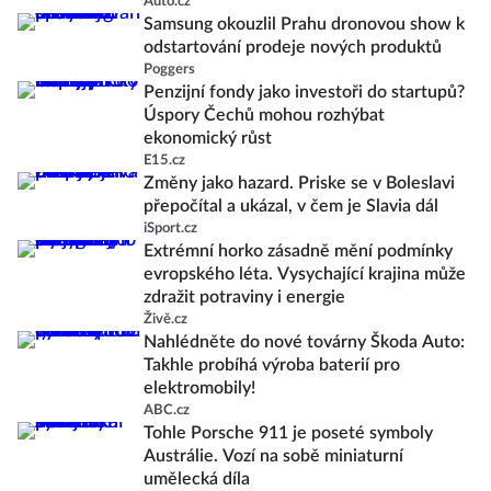
Auto.cz
Samsung okouzlil Prahu dronovou show k
odstartování prodeje nových produktů
Poggers
Penzijní fondy jako investoři do startupů?
Úspory Čechů mohou rozhýbat
ekonomický růst
E15.cz
Změny jako hazard. Priske se v Boleslavi
přepočítal a ukázal, v čem je Slavia dál
iSport.cz
Extrémní horko zásadně mění podmínky
evropského léta. Vysychající krajina může
zdražit potraviny i energie
Živě.cz
Nahlédněte do nové továrny Škoda Auto:
Takhle probíhá výroba baterií pro
elektromobily!
ABC.cz
Tohle Porsche 911 je poseté symboly
Austrálie. Vozí na sobě miniaturní
umělecká díla