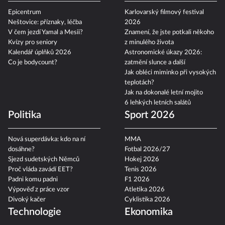
Epicentrum
Karlovarský filmový festival
Neštovice: příznaky, léčba
2026
V čem jezdí Yamal a Mesii?
Znamení, že jste potkali někoho
Kvízy pro seniory
z minulého života
Kalendář úplňků 2026
Astronomické úkazy 2026:
Co je bodycount?
zatmění slunce a další
Jak obléci miminko při vysokých
teplotách?
Jak na dokonalé letní mojito
6 lehkých letních salátů
Politika
Sport 2026
Nová superdávka: kdo na ní
MMA
dosáhne?
Fotbal 2026/27
Sjezd sudetských Němců
Hokej 2026
Proč vláda zavádí EET?
Tenis 2026
Padni komu padni
F1 2026
Výpověď z práce vzor
Atletika 2026
Divoký kačer
Cyklistika 2026
Technologie
Ekonomika