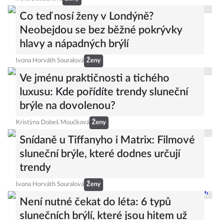
Co teď nosí ženy v Londýně?
Neobejdou se bez běžné pokrývky
hlavy a nápadných brýlí
Ivona Horváth Souralová
Ženy
Ve jménu praktičnosti a tichého
luxusu: Kde pořídíte trendy sluneční
brýle na dovolenou?
Kristýna Dobeš Moučková
Ženy
Snídaně u Tiffanyho i Matrix: Filmové
sluneční brýle, které dodnes určují
trendy
Ivona Horváth Souralová
Ženy
Není nutné čekat do léta: 6 typů
slunečních brýlí, které jsou hitem už