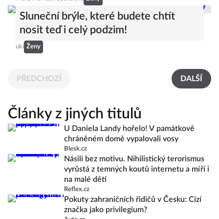
Sluneční brýle, které budete chtít
nosit teď i celý podzim!
uki
Ženy
PŘEDCHOZÍ
DALŠÍ
Články z jiných titulů
U Daniela Landy hořelo! V památkově
chráněném domě vypalovali vosy
Blesk.cz
Násilí bez motivu. Nihilistický terorismus
vyrůstá z temných koutů internetu a míří i
na malé děti
Reflex.cz
Pokuty zahraničních řidičů v Česku: Cizí
značka jako privilegium?