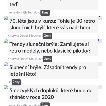
teď!
Ivona Horváth Souralová
Ženy
70. léta jsou v kurzu: Tohle je 30 retro
slunečních brýlí, které vás nadchnou
Kristýna Dobeš Moučková
Ženy
Trendy sluneční brýle: Zamilujete si
retro modely, nebo klasické pilotky?
Kristýna Dobeš Moučková
Ženy
Sluneční brýle: Zásadní trendy pro
letošní léto!
uki
Ženy
5 nezvyklých doplňků, které budeme
shánět v roce 2020
Ivona Horváth Souralová
Ženy