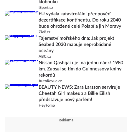
klobouku
iSport.cz
EU vydala katastrofální předpověď
dezertifikace kontinentu. Do roku 2040
bude ohrožené celé Polabí a jih Moravy
Živě.cz
Tajemství mořského dna: Jak projekt
Seabed 2030 mapuje neprobádané
oceány
ABC.cz
Nissan Qashqai ujel na jednu nádrž 1980
km. Zapsal se tím do Guinnessovy knihy
rekordů
AutoRevue.cz
BEAUTY NEWS: Zara Larsson servíruje
Cheetah Girl makeup a Billie Eilish
představuje nový parfém!
HeyFomo