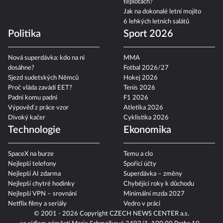
teplotách?
Jak na dokonalé letní mojito
6 lehkých letních salátů
Politika
Sport 2026
Nová superdávka: kdo na ní
MMA
dosáhne?
Fotbal 2026/27
Sjezd sudetských Němců
Hokej 2026
Proč vláda zavádí EET?
Tenis 2026
Padni komu padni
F1 2026
Výpověď z práce vzor
Atletika 2026
Divoký kačer
Cyklistika 2026
Technologie
Ekonomika
SpaceX na burze
Temu a clo
Nejlepší telefony
Spořicí účty
Nejlepší AI zdarma
Superdávka – změny
Nejlepší chytré hodinky
Chybějící roky k důchodu
Nejlepší VPN – srovnání
Minimální mzda 2027
Netflix filmy a seriály
Vedro v práci
© 2001 - 2026 Copyright
CZECH NEWS CENTER a.s.