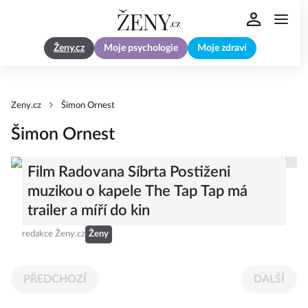
Ženy.cz
Moje psychologie
Moje zdraví
Zeny.cz
Šimon Ornest
Šimon Ornest
Film Radovana Síbrta Postiženi
muzikou o kapele The Tap Tap má
trailer a míří do kin
redakce Ženy.cz
Ženy
PŘEDCHOZÍ
DALŠÍ