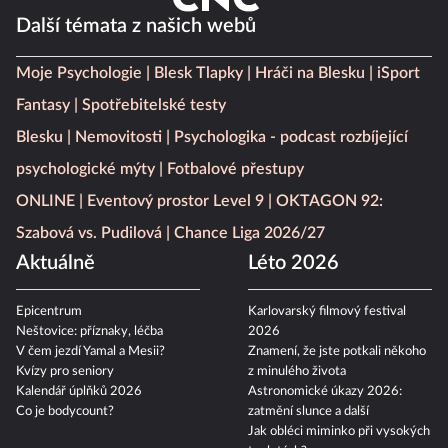
Další témata z našich webů
Moje Psychologie
Blesk Tlapky
Hráči na Blesku
iSport
Fantasy
Spotřebitelské testy
Blesku
Nemovitosti
Psychologika - podcast rozbíjející
psychologické mýty
Fotbalové přestupy
ONLINE
Eventový prostor Level 9
OKTAGON 92:
Szabová vs. Pudilová
Chance Liga 2026/27
Aktuálně
Léto 2026
Epicentrum
Karlovarský filmový festival
Neštovice: příznaky, léčba
2026
V čem jezdí Yamal a Mesii?
Znamení, že jste potkali někoho
Kvízy pro seniory
z minulého života
Kalendář úplňků 2026
Astronomické úkazy 2026:
Co je bodycount?
zatmění slunce a další
Jak obléci miminko při vysokých