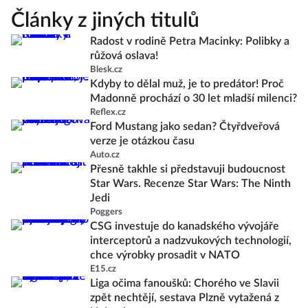
Články z jiných titulů
Radost v rodině Petra Macinky: Polibky a
růžová oslava!
Blesk.cz
Kdyby to dělal muž, je to predátor! Proč
Madonně prochází o 30 let mladší milenci?
Reflex.cz
Ford Mustang jako sedan? Čtyřdveřová
verze je otázkou času
Auto.cz
Přesně takhle si představuji budoucnost
Star Wars. Recenze Star Wars: The Ninth
Jedi
Poggers
CSG investuje do kanadského vývojáře
interceptorů a nadzvukových technologií,
chce výrobky prosadit v NATO
E15.cz
Liga očima fanoušků: Chorého ve Slavii
zpět nechtějí, sestava Plzně vytažená z