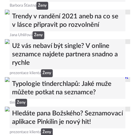
Barbora Šťastná
Ženy
Trendy v randění 2021 aneb na co se
v lásce připravit po rozvolnění
Jana Uhlířová
Ženy
Už vás nebaví být single? V online
seznamce najdete partnera snadno a
rychle
prezentace klienta
Ženy
Typologie tinderchlapů: Jaké muže
můžete potkat na seznamce?
tim
Ženy
Hledáte pana Božského? Seznamovací
aplikace Pinkilin je nový hit!
prezentace klienta
Ženy