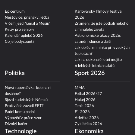
Epicentrum
Karlovarský filmový festival
Neštovice: příznaky, léčba
2026
V čem jezdí Yamal a Mesii?
Znamení, že jste potkali někoho
Kvízy pro seniory
z minulého života
Kalendář úplňků 2026
Astronomické úkazy 2026:
Co je bodycount?
zatmění slunce a další
Jak obléci miminko při vysokých
teplotách?
Jak na dokonalé letní mojito
6 lehkých letních salátů
Politika
Sport 2026
Nová superdávka: kdo na ní
MMA
dosáhne?
Fotbal 2026/27
Sjezd sudetských Němců
Hokej 2026
Proč vláda zavádí EET?
Tenis 2026
Padni komu padni
F1 2026
Výpověď z práce vzor
Atletika 2026
Divoký kačer
Cyklistika 2026
Technologie
Ekonomika