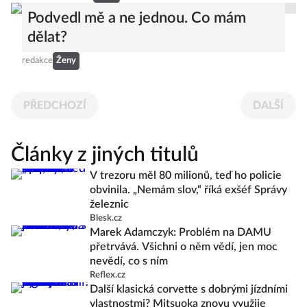
Podvedl mě a ne jednou. Co mám
dělat?
redakce
Ženy
PŘEDCHOZÍ
DALŠÍ
Články z jiných titulů
V trezoru měl 80 milionů, teď ho policie
obvinila. „Nemám slov,“ říká exšéf Správy
železnic
Blesk.cz
Marek Adamczyk: Problém na DAMU
přetrvává. Všichni o něm vědí, jen moc
nevědí, co s ním
Reflex.cz
Další klasická corvette s dobrými jízdními
vlastnostmi? Mitsuoka znovu využije