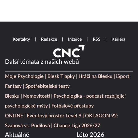
Kontakty
Redakce
Inzerce
RSS
Kariéra
Další témata z našich webů
Moje Psychologie
Blesk Tlapky
Hráči na Blesku
iSport
Fantasy
Spotřebitelské testy
Blesku
Nemovitosti
Psychologika - podcast rozbíjející
psychologické mýty
Fotbalové přestupy
ONLINE
Eventový prostor Level 9
OKTAGON 92:
Szabová vs. Pudilová
Chance Liga 2026/27
Aktuálně
Léto 2026