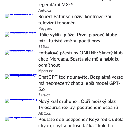
legendární MX-5
Auto.cz
Robert Pattinson oživí kontroverzní
televizní fenomén
Poggers
Itálie vyklízí pláže. První plážové kluby
mizí, turisté změnu pocítí brzy
E15.cz
Fotbalové přestupy ONLINE: Slavný klub
chce Mercada, Sparta ale měla nabídku
odmítnout
iSport.cz
ChatGPT teď neunavíte. Bezplatná verze
má neomezený chat a lepší model GPT-
5.6
Živě.cz
Nový král druhohor: Obří mořský plaz
Tylosaurus rex byl postrachem oceánů
ABC.cz
Poutáte děti bezpečně? Když rodič udělá
chybu, chytrá autosedačka Thule ho