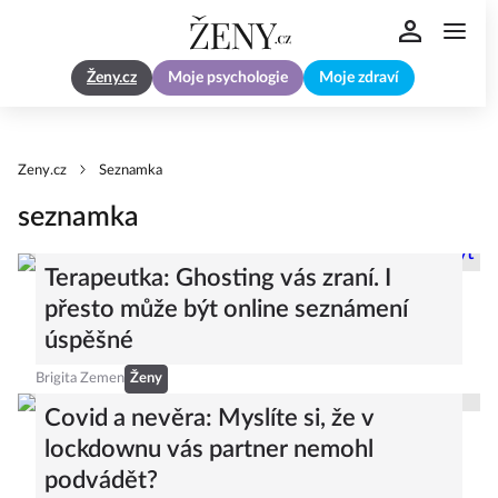
Ženy.cz
Moje psychologie
Moje zdraví
Zeny.cz
Seznamka
seznamka
Terapeutka: Ghosting vás zraní. I
přesto může být online seznámení
úspěšné
Brigita Zemen
Ženy
Covid a nevěra: Myslíte si, že v
lockdownu vás partner nemohl
podvádět?