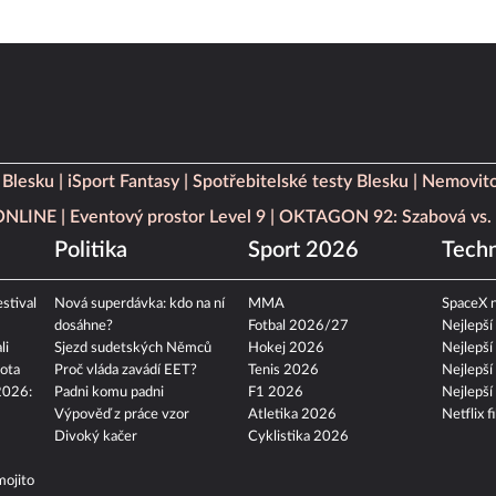
 Blesku
iSport Fantasy
Spotřebitelské testy Blesku
Nemovito
 ONLINE
Eventový prostor Level 9
OKTAGON 92: Szabová vs. 
Politika
Sport 2026
Techn
stival
Nová superdávka: kdo na ní
MMA
SpaceX n
dosáhne?
Fotbal 2026/27
Nejlepší
li
Sjezd sudetských Němců
Hokej 2026
Nejlepší
ota
Proč vláda zavádí EET?
Tenis 2026
Nejlepší
2026:
Padni komu padni
F1 2026
Nejlepší
Výpověď z práce vzor
Atletika 2026
Netflix f
Divoký kačer
Cyklistika 2026
mojito