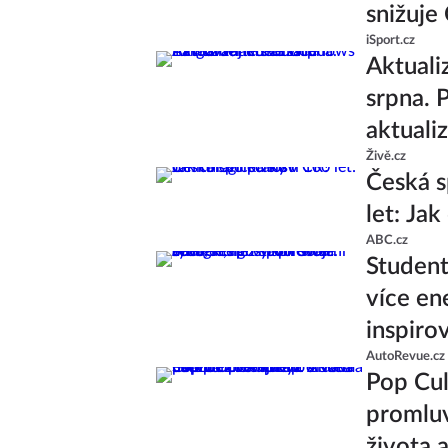
snižuje
iSport.cz
Aktuali
srpna. 
aktuali
Živě.cz
Česká s
let: Ja
ABC.cz
Studenti
více en
inspiro
AutoRevue.cz
Pop Cul
promluv
života 