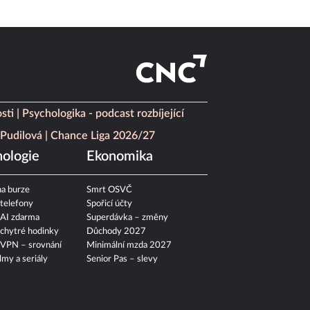
sti
Psychologika - podcast rozbíjející
Pudilová
Chance Liga 2026/27
ologie
Ekonomika
a burze
Smrt OSVČ
 telefony
Spořicí účty
 AI zdarma
Superdávka – změny
 chytré hodinky
Důchody 2027
 VPN – srovnání
Minimální mzda 2027
ilmy a seriály
Senior Pas – slevy