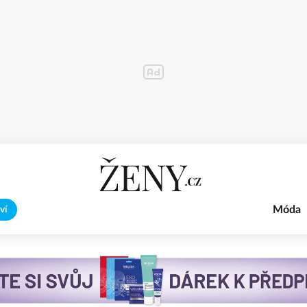
Móda
ví