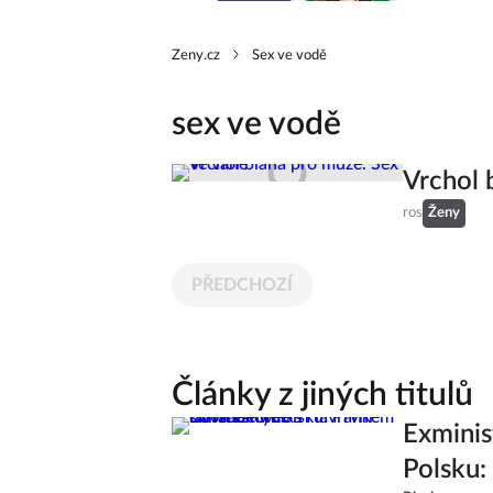
Zeny.cz
Sex ve vodě
sex ve vodě
Vrchol 
ros
Ženy
PŘEDCHOZÍ
Články z jiných titulů
Exminis
Polsku: