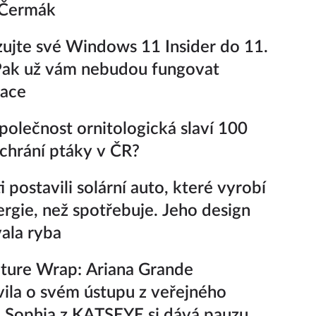
 Čermák
zujte své Windows 11 Insider do 11.
Pak už vám nebudou fungovat
zace
polečnost ornitologická slaví 100
k chrání ptáky v ČR?
 postavili solární auto, které vyrobí
ergie, než spotřebuje. Jeho design
vala ryba
ture Wrap: Ariana Grande
ila o svém ústupu z veřejného
a Sophia z KATSEYE si dává pauzu