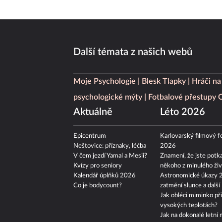
Další témata z našich webů
Moje Psychologie
Blesk Tlapky
Hráči na
psychologické mýty
Fotbalové přestupy
Aktuálně
Léto 2026
Epicentrum
Karlovarský filmový fe
Neštovice: příznaky, léčba
2026
V čem jezdí Yamal a Mesii?
Znamení, že jste potka
Kvízy pro seniory
někoho z minulého živ
Kalendář úplňků 2026
Astronomické úkazy 
Co je bodycount?
zatmění slunce a další
Jak obléci miminko při
vysokých teplotách?
Jak na dokonalé letní 