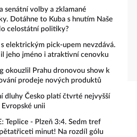
a senátní volby a zklamané
ky. Dotáhne to Kuba s hnutím Naše
o celostátní politiky?
 s elektrickým pick-upem nevzdává.
il jeho jméno i atraktivní cenovku
 okouzlil Prahu dronovou show k
ování prodeje nových produktů
ní dluhy Česko platí čtvrté nejvyšší
 Evropské unii
 Teplice - Plzeň 3:4. Sedm tref
ětatřiceti minut! Na rozdíl gólu