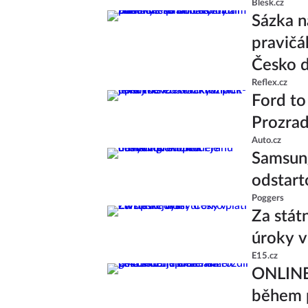
Blesk.cz
Sázka n
pravičá
Česko d
Reflex.cz
Ford to
Prozrad
Auto.cz
Samsung
odstart
Poggers
Za stát
úroky v
E15.cz
ONLINE:
během p