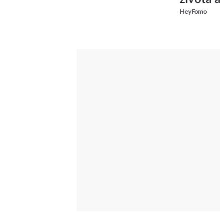
HeyFomo
od skup