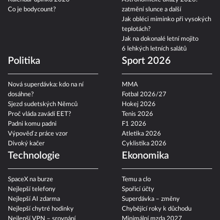
Co je bodycount?
zatmění slunce a další
Jak obléci miminko při vysokých
teplotách?
Jak na dokonalé letní mojito
6 lehkých letních salátů
Politika
Sport 2026
Nová superdávka: kdo na ní
MMA
dosáhne?
Fotbal 2026/27
Sjezd sudetských Němců
Hokej 2026
Proč vláda zavádí EET?
Tenis 2026
Padni komu padni
F1 2026
Výpověď z práce vzor
Atletika 2026
Divoký kačer
Cyklistika 2026
Technologie
Ekonomika
SpaceX na burze
Temu a clo
Nejlepší telefony
Spořicí účty
Nejlepší AI zdarma
Superdávka – změny
Nejlepší chytré hodinky
Chybějící roky k důchodu
Nejlepší VPN – srovnání
Minimální mzda 2027