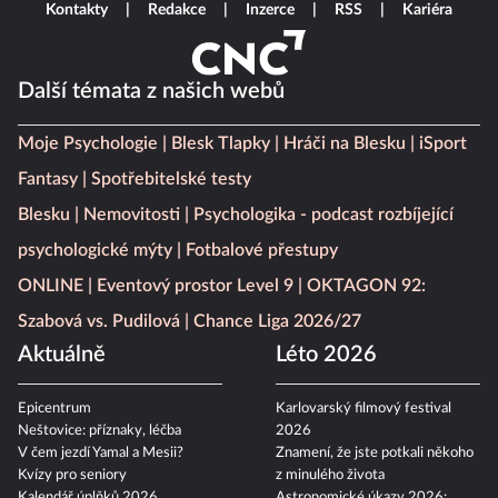
Kontakty
Redakce
Inzerce
RSS
Kariéra
Další témata z našich webů
Moje Psychologie
Blesk Tlapky
Hráči na Blesku
iSport
Fantasy
Spotřebitelské testy
Blesku
Nemovitosti
Psychologika - podcast rozbíjející
psychologické mýty
Fotbalové přestupy
ONLINE
Eventový prostor Level 9
OKTAGON 92:
Szabová vs. Pudilová
Chance Liga 2026/27
Aktuálně
Léto 2026
Epicentrum
Karlovarský filmový festival
Neštovice: příznaky, léčba
2026
V čem jezdí Yamal a Mesii?
Znamení, že jste potkali někoho
Kvízy pro seniory
z minulého života
Kalendář úplňků 2026
Astronomické úkazy 2026: