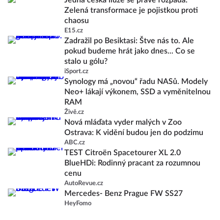
Jedna česká iluze se právě rozpadá.
Zelená transformace je pojistkou proti
chaosu
E15.cz
Zadražil po Besiktasi: Štve nás to. Ale
pokud budeme hrát jako dnes... Co se
stalo u gólu?
iSport.cz
Synology má „novou“ řadu NASů. Modely
Neo+ lákají výkonem, SSD a vyměnitelnou
RAM
Živě.cz
Nová mláďata vyder malých v Zoo
Ostrava: K vidění budou jen do podzimu
ABC.cz
TEST Citroën Spacetourer XL 2.0
BlueHDi: Rodinný pracant za rozumnou
cenu
AutoRevue.cz
Mercedes- Benz Prague FW SS27
HeyFomo