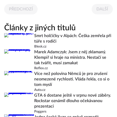
PŘEDCHOZÍ
DALŠÍ
Články z jiných titulů
Smrt holčičky v Alpách: Češka zemřela při
túře s rodiči
Blesk.cz
Marek Adamczyk: Jsem z něj zklamaný.
Klempíř si hraje na ministra. Nestačí se
tak tvářit, musí zamakat
Reflex.cz
Více než polovina Němců je pro zrušení
neomezené rychlosti. Vláda řekla, co si o
tom myslí
Auto.cz
GTA 6 dostane ještě v srpnu nové záběry.
Rockstar oznámil dlouho očekávanou
prezentaci
Poggers