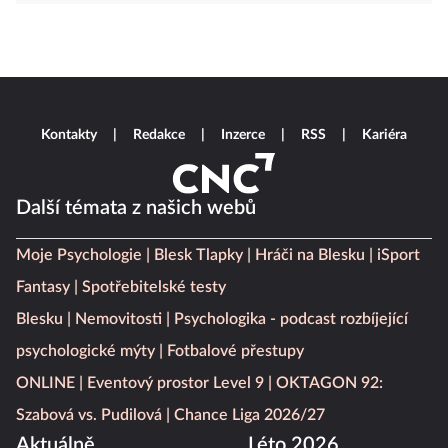
Kontakty
Redakce
Inzerce
RSS
Kariéra
Další témata z našich webů
Moje Psychologie
Blesk Tlapky
Hráči na Blesku
iSport
Fantasy
Spotřebitelské testy
Blesku
Nemovitosti
Psychologika - podcast rozbíjející
psychologické mýty
Fotbalové přestupy
ONLINE
Eventový prostor Level 9
OKTAGON 92:
Szabová vs. Pudilová
Chance Liga 2026/27
Aktuálně
Léto 2026