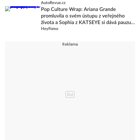
AutoRevue.cz
Pop Culture Wrap: Ariana Grande
promluvila o svém ústupu z veřejného
života a Sophia z KATSEYE si dává pauzu
od skupiny
HeyFomo