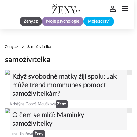
Ženy.cz
Moje psychologie
Moje zdraví
Zeny.cz
Samoživitelka
samoživitelka
Když svobodné matky žijí spolu: Jak
může trend mommunes pomoct
samoživitelkám?
Kristýna Dobeš Moučková
Ženy
O čem se mlčí: Maminky
samoživitelky
Jana Uhlířová
Ženy