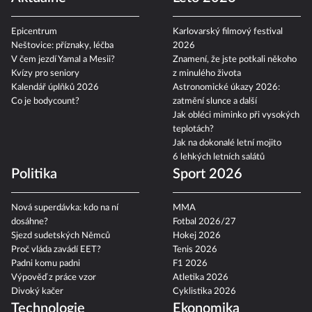
Epicentrum
Karlovarský filmový festival
Neštovice: příznaky, léčba
2026
V čem jezdí Yamal a Mesii?
Znamení, že jste potkali někoho
Kvízy pro seniory
z minulého života
Kalendář úplňků 2026
Astronomické úkazy 2026:
Co je bodycount?
zatmění slunce a další
Jak obléci miminko při vysokých
teplotách?
Jak na dokonalé letní mojito
6 lehkých letních salátů
Politika
Sport 2026
Nová superdávka: kdo na ní
MMA
dosáhne?
Fotbal 2026/27
Sjezd sudetských Němců
Hokej 2026
Proč vláda zavádí EET?
Tenis 2026
Padni komu padni
F1 2026
Výpověď z práce vzor
Atletika 2026
Divoký kačer
Cyklistika 2026
Technologie
Ekonomika