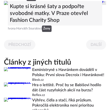
Kupte si krásné šaty a podpořte
svobodné matky. V Praze otevřel
Fashion Charity Shop
Ivona Horváth Souralová
Ženy
PŘEDCHOZÍ
DALŠÍ
Články z jiných titulů
Exministryně s Havránkem dováděli v
Polsku: První slova Decroix i Havránkové!
Blesk.cz
Hra o letiště. Proč by se Babišovi hodilo
dát část ruzyňských akcií na burzu?
Reflex.cz
Výhřev, čidla a stačí, říká průzkum.
Pokročilá elektronika není prioritou