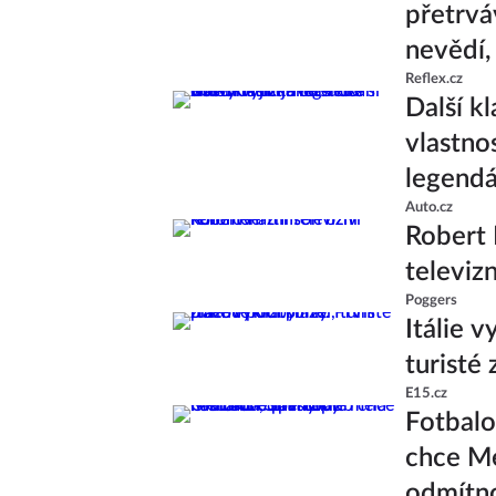
přetrvá
nevědí,
Reflex.cz
Další k
vlastno
legend
Auto.cz
Robert 
televiz
Poggers
Itálie v
turisté
E15.cz
Fotbalo
chce Me
odmítn