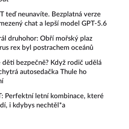
 teď neunavíte. Bezplatná verze
ezený chat a lepší model GPT-5.6
ál druhohor: Obří mořský plaz
rus rex byl postrachem oceánů
 děti bezpečně? Když rodič udělá
chytrá autosedačka Thule ho
ní
 Perfektní letní kombinace, které
adí, i kdybys nechtěl*a