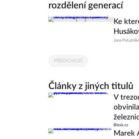
rozdělení generací
Ke kter
Husákov
Jana Potužník
PŘEDCHOZÍ
Články z jiných titulů
V trezo
obvinil
železni
Blesk.cz
Marek 