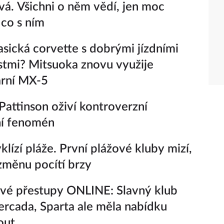
vá. Všichni o něm vědí, jen moc
 co s ním
lasická corvette s dobrými jízdními
stmi? Mitsuoka znovu využije
ární MX-5
Pattinson oživí kontroverzní
ní fenomén
yklízí pláže. První plážové kluby mizí,
 změnu pocítí brzy
vé přestupy ONLINE: Slavný klub
rcada, Sparta ale měla nabídku
out