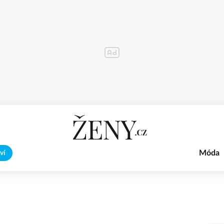
Móda
ví