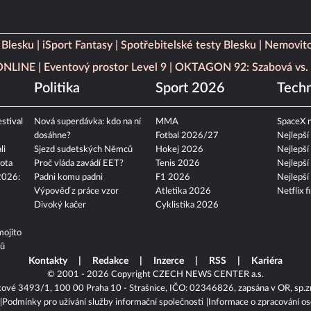
 Blesku
iSport Fantasy
Spotřebitelské testy Blesku
Nemovito
 ONLINE
Eventový prostor Level 9
OKTAGON 92: Szabová vs. 
Politika
Sport 2026
Techn
stival
Nová superdávka: kdo na ní
MMA
SpaceX n
dosáhne?
Fotbal 2026/27
Nejlepší
li
Sjezd sudetských Němců
Hokej 2026
Nejlepší
ota
Proč vláda zavádí EET?
Tenis 2026
Nejlepší
2026:
Padni komu padni
F1 2026
Nejlepší
Výpověď z práce vzor
Atletika 2026
Netflix f
Divoký kačer
Cyklistika 2026
mojito
tů
Kontakty
Redakce
Inzerce
RSS
Kariéra
© 2001 - 2026 Copyright
CZECH NEWS CENTER a.s.
kové 3493/1, 100 00 Praha 10 - Strašnice, IČO: 02346826, zapsána v OR, sp.z
Podmínky pro užívání služby informační společnosti
Informace o zpracování os