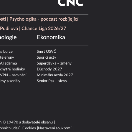
sti
Psychologika - podcast rozbíjející
Pudilová
Chance Liga 2026/27
ologie
Ekonomika
a burze
Smrt OSVČ
 telefony
Spořicí účty
 AI zdarma
Superdávka – změny
 chytré hodinky
Důchody 2027
 VPN – srovnání
Minimální mzda 2027
ilmy a seriály
Senior Pas – slevy
n. B 19490 a dodavatelé obsahu
obních údajů
Cookies
Nastavení soukromí