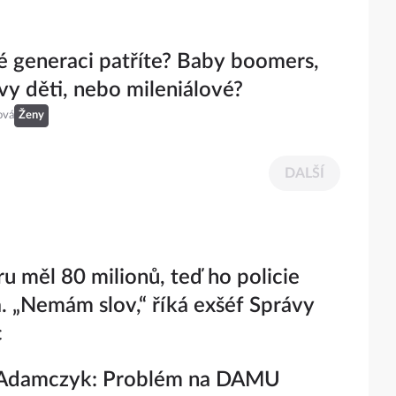
é generaci patříte? Baby boomers,
y děti, nebo mileniálové?
ová
Ženy
DALŠÍ
ru měl 80 milionů, teď ho policie
a. „Nemám slov,“ říká exšéf Správy
c
Adamczyk: Problém na DAMU