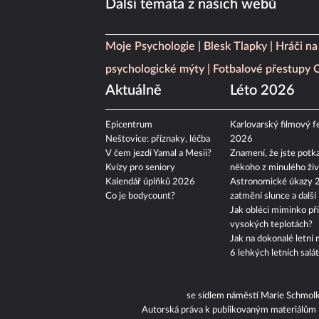
Další témata z našich webů
Moje Psychologie
Blesk Tlapky
Hráči na
psychologické mýty
Fotbalové přestupy
Aktuálně
Léto 2026
Epicentrum
Karlovarský filmový fe
Neštovice: příznaky, léčba
2026
V čem jezdí Yamal a Mesii?
Znamení, že jste potka
Kvízy pro seniory
někoho z minulého živ
Kalendář úplňků 2026
Astronomické úkazy 
Co je bodycount?
zatmění slunce a další
Jak obléci miminko při
vysokých teplotách?
Jak na dokonalé letní 
6 lehkých letních salá
se sídlem náměstí Marie Schmol
Autorská práva k publikovaným materiálům