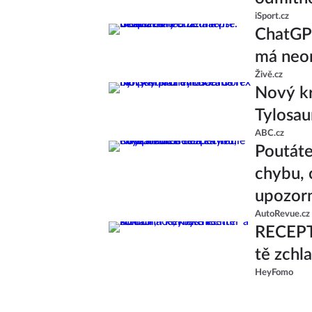
iSport.cz
ChatGPT
má neom
Živě.cz
Nový kr
Tylosau
ABC.cz
Poutáte
chybu, 
upozor
AutoRevue.cz
RECEPT:
tě zchl
HeyFomo