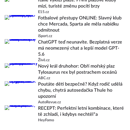
Itálie vyklízí pláže. První plážové kluby
mizí, turisté změnu pocítí brzy
E15.cz
Fotbalové přestupy ONLINE: Slavný klub
chce Mercada, Sparta ale měla nabídku
odmítnout
iSport.cz
ChatGPT teď neunavíte. Bezplatná verze
má neomezený chat a lepší model GPT-
5.6
Živě.cz
Nový král druhohor: Obří mořský plaz
Tylosaurus rex byl postrachem oceánů
ABC.cz
Poutáte děti bezpečně? Když rodič udělá
chybu, chytrá autosedačka Thule ho
upozorní
AutoRevue.cz
RECEPT: Perfektní letní kombinace, které
tě zchladí, i kdybys nechtěl*a
HeyFomo