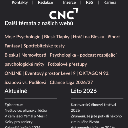
Kontakty
Redakce
Inzerce
RSS
Kariéra
Další témata z našich webů
Moje Psychologie
Blesk Tlapky
Hráči na Blesku
iSport
Fantasy
Spotřebitelské testy
Blesku
Nemovitosti
Psychologika - podcast rozbíjející
psychologické mýty
Fotbalové přestupy
ONLINE
Eventový prostor Level 9
OKTAGON 92:
Szabová vs. Pudilová
Chance Liga 2026/27
Aktuálně
Léto 2026
Epicentrum
Karlovarský filmový festival
Neštovice: příznaky, léčba
2026
V čem jezdí Yamal a Mesii?
Znamení, že jste potkali někoho
Kvízy pro seniory
z minulého života
Kalendář úplňků 2026
Astronomické úkazy 2026: