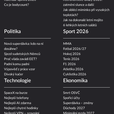
Co je bodycount?
zatmění slunce a další
Jak obléci miminko při vysokých
teplotách?
Jak na dokonalé letní mojito
6 lehkých letních salátů
Politika
Sport 2026
Nová superdávka: kdo na ní
MMA
dosáhne?
Fotbal 2026/27
Sjezd sudetských Němců
Hokej 2026
Proč vláda zavádí EET?
Tenis 2026
Padni komu padni
F1 2026
Výpověď z práce vzor
Atletika 2026
Divoký kačer
Cyklistika 2026
Technologie
Ekonomika
SpaceX na burze
Smrt OSVČ
Nejlepší telefony
Spořicí účty
Nejlepší AI zdarma
Superdávka – změny
Nejlepší chytré hodinky
Důchody 2027
Nejlepší VPN – srovnání
Minimální mzda 2027