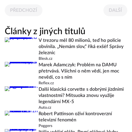
PŘEDCHOZÍ
DALŠÍ
Články z jiných titulů
V trezoru měl 80 milionů, teď ho policie
obvinila. „Nemám slov,“ říká exšéf Správy
železnic
Blesk.cz
Marek Adamczyk: Problém na DAMU
přetrvává. Všichni o něm vědí, jen moc
nevědí, co s ním
Reflex.cz
Další klasická corvette s dobrými jízdními
vlastnostmi? Mitsuoka znovu využije
legendární MX-5
Auto.cz
Robert Pattinson oživí kontroverzní
televizní fenomén
Poggers