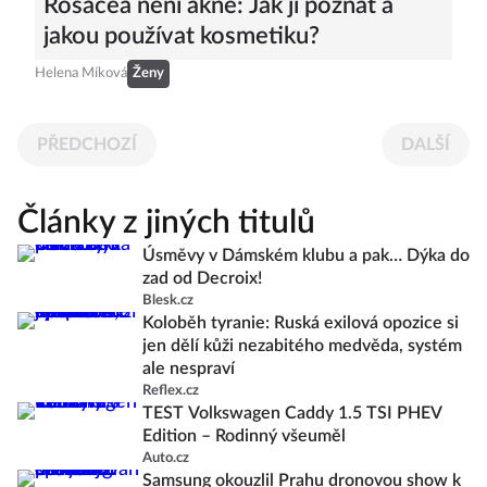
Rosacea není akné: Jak ji poznat a
jakou používat kosmetiku?
Helena Míková
Ženy
PŘEDCHOZÍ
DALŠÍ
Články z jiných titulů
Úsměvy v Dámském klubu a pak… Dýka do
zad od Decroix!
Blesk.cz
Koloběh tyranie: Ruská exilová opozice si
jen dělí kůži nezabitého medvěda, systém
ale nespraví
Reflex.cz
TEST Volkswagen Caddy 1.5 TSI PHEV
Edition – Rodinný všeuměl
Auto.cz
Samsung okouzlil Prahu dronovou show k