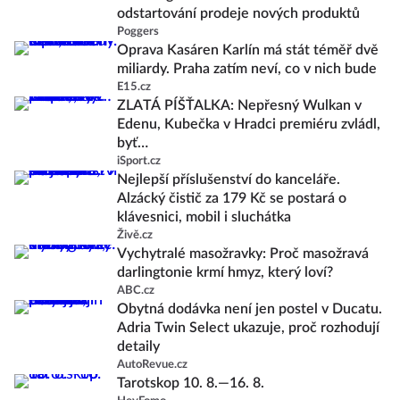
odstartování prodeje nových produktů
Poggers
Oprava Kasáren Karlín má stát téměř dvě
miliardy. Praha zatím neví, co v nich bude
E15.cz
ZLATÁ PÍŠŤALKA: Nepřesný Wulkan v
Edenu, Kubečka v Hradci premiéru zvládl,
byť…
iSport.cz
Nejlepší příslušenství do kanceláře.
Alzácký čistič za 179 Kč se postará o
klávesnici, mobil i sluchátka
Živě.cz
Vychytralé masožravky: Proč masožravá
darlingtonie krmí hmyz, který loví?
ABC.cz
Obytná dodávka není jen postel v Ducatu.
Adria Twin Select ukazuje, proč rozhodují
detaily
AutoRevue.cz
Tarotskop 10. 8.—16. 8.