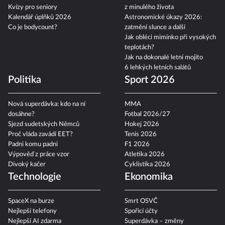
Kvízy pro seniory
z minulého života
Kalendář úplňků 2026
Astronomické úkazy 2026:
Co je bodycount?
zatmění slunce a další
Jak obléci miminko při vysokých
teplotách?
Jak na dokonalé letní mojito
6 lehkých letních salátů
Politika
Sport 2026
Nová superdávka: kdo na ní
MMA
dosáhne?
Fotbal 2026/27
Sjezd sudetských Němců
Hokej 2026
Proč vláda zavádí EET?
Tenis 2026
Padni komu padni
F1 2026
Výpověď z práce vzor
Atletika 2026
Divoký kačer
Cyklistika 2026
Technologie
Ekonomika
SpaceX na burze
Smrt OSVČ
Nejlepší telefony
Spořicí účty
Nejlepší AI zdarma
Superdávka – změny