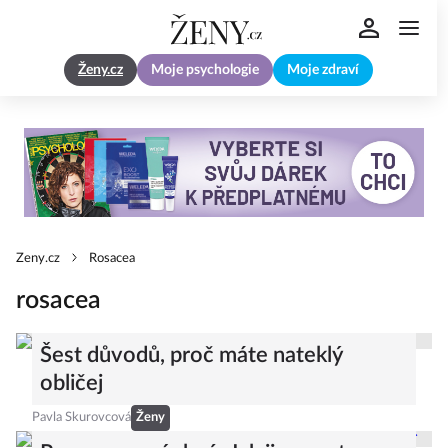
Ženy.cz
Moje psychologie
Moje zdraví
Zeny.cz
Rosacea
rosacea
Šest důvodů, proč máte nateklý
obličej
Pavla Skurovcová
Ženy