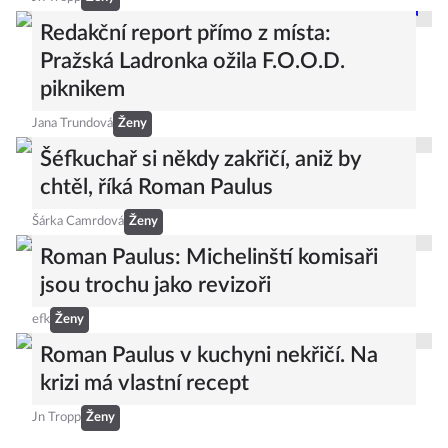
Redakční report přímo z místa:
Pražská Ladronka ožila F.O.O.D.
piknikem
Jana Trundová
Ženy
Šéfkuchař si někdy zakřičí, aniž by
chtěl, říká Roman Paulus
Šárka Camrdová
Ženy
Roman Paulus: Michelinští komisaři
jsou trochu jako revizoři
efk
Ženy
Roman Paulus v kuchyni nekřičí. Na
krizi má vlastní recept
Jn Tropp
Ženy