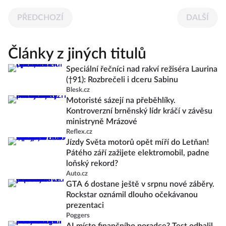
PŘEDCHOZÍ
DALŠÍ
Články z jiných titulů
Speciální řečníci nad rakví režiséra Laurina
(†91): Rozbrečeli i dceru Sabinu
Blesk.cz
Motoristé sázejí na přeběhlíky.
Kontroverzní brněnský lídr kráčí v závěsu
ministryně Mrázové
Reflex.cz
Jízdy Světa motorů opět míří do Letňan!
Pátého září zažijete elektromobil, padne
loňský rekord?
Auto.cz
GTA 6 dostane ještě v srpnu nové záběry.
Rockstar oznámil dlouho očekávanou
prezentaci
Poggers