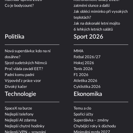
Co je bodycount?
zatmění slunce a další
Jak obléci miminko při vysokých
teplotách?
Jak na dokonalé letní mojito
6 lehkých letních salátů
Politika
Sport 2026
Nová superdávka: kdo na ní
MMA
dosáhne?
Fotbal 2026/27
Sjezd sudetských Němců
Hokej 2026
Proč vláda zavádí EET?
Tenis 2026
Padni komu padni
F1 2026
Výpověď z práce vzor
Atletika 2026
Divoký kačer
Cyklistika 2026
Technologie
Ekonomika
SpaceX na burze
Temu a clo
Nejlepší telefony
Spořicí účty
Nejlepší AI zdarma
Superdávka – změny
Nejlepší chytré hodinky
Chybějící roky k důchodu
Nejlepší VPN – srovnání
Minimální mzda 2027