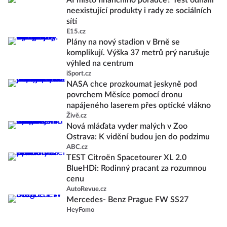
AI místo finančního poradce? Test odhalil
neexistující produkty i rady ze sociálních
sítí
E15.cz
Plány na nový stadion v Brně se
komplikují. Výška 37 metrů prý narušuje
výhled na centrum
iSport.cz
NASA chce prozkoumat jeskyně pod
povrchem Měsíce pomocí dronu
napájeného laserem přes optické vlákno
Živě.cz
Nová mláďata vyder malých v Zoo
Ostrava: K vidění budou jen do podzimu
ABC.cz
TEST Citroën Spacetourer XL 2.0
BlueHDi: Rodinný pracant za rozumnou
cenu
AutoRevue.cz
Mercedes- Benz Prague FW SS27
HeyFomo