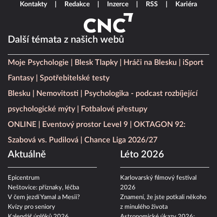
Kontakty
Redakce
Inzerce
RSS
Kariéra
Další témata z našich webů
Moje Psychologie
Blesk Tlapky
Hráči na Blesku
iSport
Fantasy
Spotřebitelské testy
Blesku
Nemovitosti
Psychologika - podcast rozbíjející
psychologické mýty
Fotbalové přestupy
ONLINE
Eventový prostor Level 9
OKTAGON 92:
Szabová vs. Pudilová
Chance Liga 2026/27
Aktuálně
Léto 2026
Epicentrum
Karlovarský filmový festival
Neštovice: příznaky, léčba
2026
V čem jezdí Yamal a Mesii?
Znamení, že jste potkali někoho
Kvízy pro seniory
z minulého života
Kalendář úplňků 2026
Astronomické úkazy 2026: