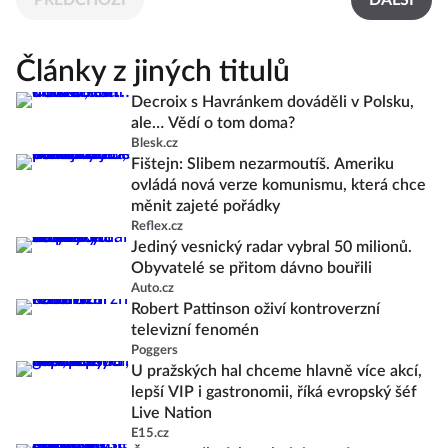
PŘEDCHOZÍ
DALŠÍ
Články z jiných titulů
Decroix s Havránkem dováděli v Polsku,
ale… Vědí o tom doma?
Blesk.cz
Fištejn: Slibem nezarmoutíš. Ameriku
ovládá nová verze komunismu, která chce
měnit zajeté pořádky
Reflex.cz
Jediný vesnický radar vybral 50 milionů.
Obyvatelé se přitom dávno bouřili
Auto.cz
Robert Pattinson oživí kontroverzní
televizní fenomén
Poggers
U pražských hal chceme hlavně více akcí,
lepší VIP i gastronomii, říká evropský šéf
Live Nation
E15.cz