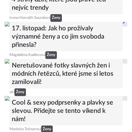
nejvíc trendy
Ivona Horváth Souralová
Ženy
17. listopad: Jak ho prožívaly
významné ženy a co jim svoboda
přinesla?
Magdaléna Kadlecová
Ženy
Neretušované fotky slavných žen i
módních řetězců, které jsme si letos
zamilovali!
uki
Ženy
Cool & sexy podprsenky a plavky se
slevou. Přidejte se tento víkend k
nám!
Markéta Tošnarová
Ženy