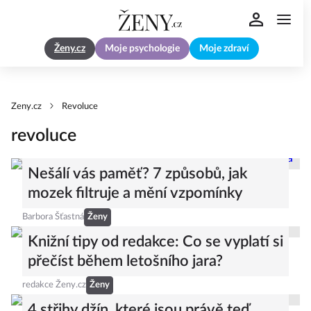
Ženy.cz
Moje psychologie
Moje zdraví
Zeny.cz
Revoluce
revoluce
Nešálí vás paměť? 7 způsobů, jak
mozek filtruje a mění vzpomínky
Barbora Šťastná
Ženy
Knižní tipy od redakce: Co se vyplatí si
přečíst během letošního jara?
redakce Ženy.cz
Ženy
4 střihy džín, které jsou právě teď