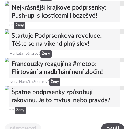
Nejkrásnější krajkové podprsenky:
Push-up, s kosticemi i bezešvé!
uki
Ženy
Startuje Podprsenková revoluce:
Těšte se na víkend plný slev!
Markéta Tošnarová
Ženy
Francouzky reagují na #metoo:
Flirtování a nadbíhání není zločin!
Ivona Horváth Souralová
Ženy
Špatné podprsenky způsobují
rakovinu. Je to mýtus, nebo pravda?
tim
Ženy