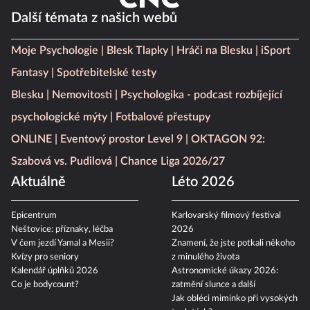
Další témata z našich webů
Moje Psychologie
Blesk Tlapky
Hráči na Blesku
iSport
Fantasy
Spotřebitelské testy
Blesku
Nemovitosti
Psychologika - podcast rozbíjející
psychologické mýty
Fotbalové přestupy
ONLINE
Eventový prostor Level 9
OKTAGON 92:
Szabová vs. Pudilová
Chance Liga 2026/27
Aktuálně
Léto 2026
Epicentrum
Karlovarský filmový festival
Neštovice: příznaky, léčba
2026
V čem jezdí Yamal a Mesii?
Znamení, že jste potkali někoho
Kvízy pro seniory
z minulého života
Kalendář úplňků 2026
Astronomické úkazy 2026:
Co je bodycount?
zatmění slunce a další
Jak obléci miminko při vysokých