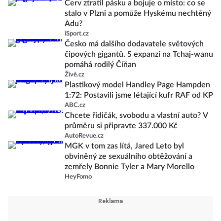
Červ ztratil pásku a bojuje o místo: co se
stalo v Plzni a pomůže Hyskému nechtěný
Adu?
iSport.cz
Česko má dalšího dodavatele světových
čipových gigantů. S expanzí na Tchaj-wanu
pomáhá rodilý Číňan
Živě.cz
Plastikový model Handley Page Hampden
1:72: Postavili jsme létající kufr RAF od KP
ABC.cz
Chcete řidičák, svobodu a vlastní auto? V
průměru si připravte 337.000 Kč
AutoRevue.cz
MGK v tom zas lítá, Jared Leto byl
obviněný ze sexuálního obtěžování a
zemřely Bonnie Tyler a Mary Morello
HeyFomo