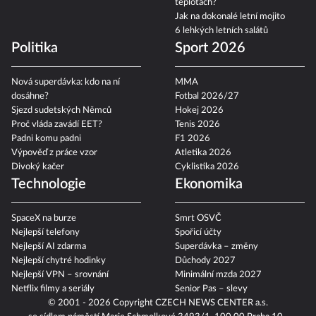
teplotách?
Jak na dokonalé letní mojito
6 lehkých letních salátů
Politika
Sport 2026
Nová superdávka: kdo na ní
MMA
dosáhne?
Fotbal 2026/27
Sjezd sudetských Němců
Hokej 2026
Proč vláda zavádí EET?
Tenis 2026
Padni komu padni
F1 2026
Výpověď z práce vzor
Atletika 2026
Divoký kačer
Cyklistika 2026
Technologie
Ekonomika
SpaceX na burze
Smrt OSVČ
Nejlepší telefony
Spořicí účty
Nejlepší AI zdarma
Superdávka – změny
Nejlepší chytré hodinky
Důchody 2027
Nejlepší VPN – srovnání
Minimální mzda 2027
Netflix filmy a seriály
Senior Pas – slevy
© 2001 - 2026 Copyright
CZECH NEWS CENTER a.s.