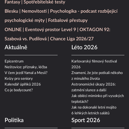
Fantasy
Spotřebitelské testy
Blesku
Nemovitosti
Psychologika - podcast rozbíjející
psychologické mýty
Fotbalové přestupy
ONLINE
Eventový prostor Level 9
OKTAGON 92:
Szabová vs. Pudilová
Chance Liga 2026/27
Aktuálně
Léto 2026
Epicentrum
Karlovarský filmový festival
Neštovice: příznaky, léčba
2026
V čem jezdí Yamal a Mesii?
Znamení, že jste potkali někoho
Kvízy pro seniory
z minulého života
Kalendář úplňků 2026
Astronomické úkazy 2026:
Co je bodycount?
zatmění slunce a další
Jak obléci miminko při vysokých
teplotách?
Jak na dokonalé letní mojito
6 lehkých letních salátů
Politika
Sport 2026