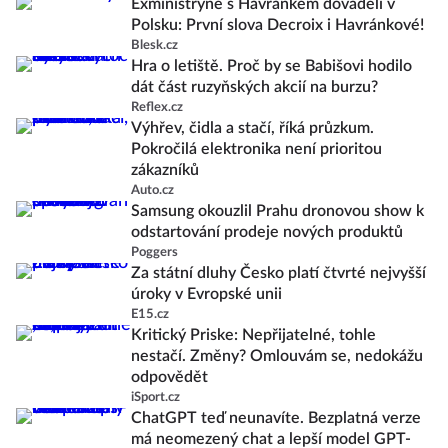
Exministryně s Havránkem dováděli v
Polsku: První slova Decroix i Havránkové!
Blesk.cz
Hra o letiště. Proč by se Babišovi hodilo
dát část ruzyňských akcií na burzu?
Reflex.cz
Výhřev, čidla a stačí, říká průzkum.
Pokročilá elektronika není prioritou
zákazníků
Auto.cz
Samsung okouzlil Prahu dronovou show k
odstartování prodeje nových produktů
Poggers
Za státní dluhy Česko platí čtvrté nejvyšší
úroky v Evropské unii
E15.cz
Kritický Priske: Nepřijatelné, tohle
nestačí. Změny? Omlouvám se, nedokážu
odpovědět
iSport.cz
ChatGPT teď neunavíte. Bezplatná verze
má neomezený chat a lepší model GPT-