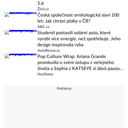
5.6
Živě.cz
Česká společnost ornitologická slaví 100
let: Jak chrání ptáky v ČR?
ABC.cz
Studenti postavili solární auto, které
vyrobí více energie, než spotřebuje. Jeho
design inspirovala ryba
AutoRevue.cz
Pop Culture Wrap: Ariana Grande
promluvila o svém ústupu z veřejného
života a Sophia z KATSEYE si dává pauzu
od skupiny
HeyFomo