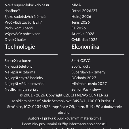
Nová superdávka: kdo na ní
MMA
dosáhne?
Fotbal 2026/27
Sjezd sudetských Němců
Hokej 2026
Proč vláda zavádí EET?
Tenis 2026
Padni komu padni
F1 2026
Výpověď z práce vzor
Atletika 2026
Divoký kačer
Cyklistika 2026
Technologie
Ekonomika
SpaceX na burze
Smrt OSVČ
Nejlepší telefony
Spořicí účty
Nejlepší AI zdarma
Superdávka – změny
Nejlepší chytré hodinky
Důchody 2027
Nejlepší VPN – srovnání
Minimální mzda 2027
Netflix filmy a seriály
Senior Pas – slevy
© 2001 - 2026 Copyright
CZECH NEWS CENTER a.s.
se sídlem náměstí Marie Schmolkové 3493/1, 100 00 Praha 10 -
Strašnice, IČO: 02346826, zapsána v OR, sp.zn. B 19490 a dodavatelé
obsahu
Autorská práva k publikovaným materiálům
Podmínky pro užívání služby informační společnosti