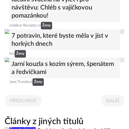
návštěvu: Chléb s vajíčkovou
pomazánkou!
redakce Recepty.cz
Ženy
7 potravin, které byste měla v jíst v
horkých dnech
tim
Ženy
Jarní kouzla s kozím sýrem, špenátem
a ředvičkami
Jana Trundová
Ženy
PŘEDCHOZÍ
DALŠÍ
Články z jiných titulů