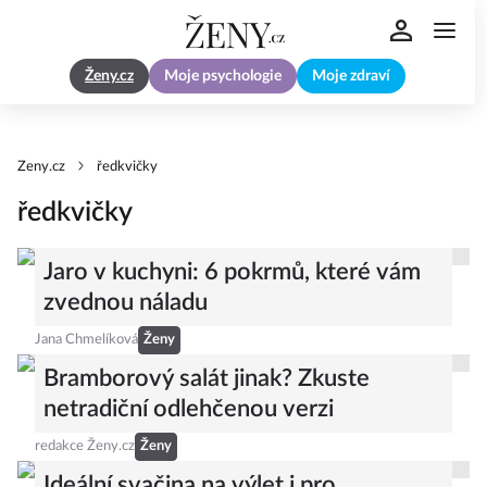
Ženy.cz
Moje psychologie
Moje zdraví
Zeny.cz
ředkvičky
ředkvičky
Jaro v kuchyni: 6 pokrmů, které vám
zvednou náladu
Jana Chmelíková
Ženy
Bramborový salát jinak? Zkuste
netradiční odlehčenou verzi
redakce Ženy.cz
Ženy
Ideální svačina na výlet i pro