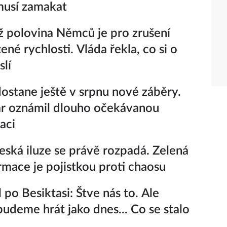
 musí zamakat
ž polovina Němců je pro zrušení
né rychlosti. Vláda řekla, co si o
lí
ostane ještě v srpnu nové záběry.
r oznámil dlouho očekávanou
aci
eská iluze se právě rozpadá. Zelená
rmace je pojistkou proti chaosu
 po Besiktasi: Štve nás to. Ale
udeme hrát jako dnes... Co se stalo