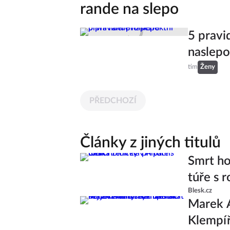
rande na slepo
5 pravi
naslepo
tim
Ženy
PŘEDCHOZÍ
Články z jiných titulů
Smrt ho
túře s r
Blesk.cz
Marek A
Klempíř 