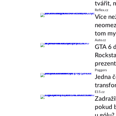
tvářit,
Reflex.cz
Více ne
neomeze
tom mys
Auto.cz
GTA 6 d
Rocksta
prezent
Poggers
Jedna č
transfo
E15.cz
Zadražil
pokud b
u gólu?