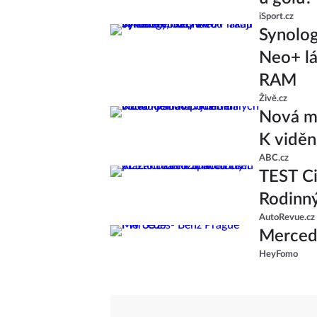
iSport.cz
Synolo
Neo+ lá
RAM
Živě.cz
Nová ml
K viděn
ABC.cz
TEST Ci
Rodinný
AutoRevue.cz
Merced
HeyFomo