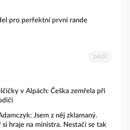
del pro perfektní první rande
DALŠÍ
lčičky v Alpách: Češka zemřela při
odiči
damczyk: Jsem z něj zklamaný.
si hraje na ministra. Nestačí se tak