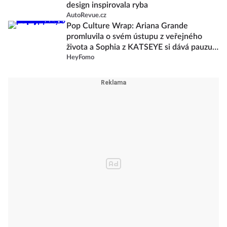
design inspirovala ryba
AutoRevue.cz
Pop Culture Wrap: Ariana Grande
promluvila o svém ústupu z veřejného
života a Sophia z KATSEYE si dává pauzu
od skupiny
HeyFomo