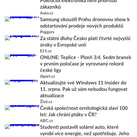
Pokročilá elektronika není prioritou
zákazníků
Auto.cz
Samsung okouzlil Prahu dronovou show k
odstartování prodeje nových produktů
Poggers
Za státní dluhy Česko platí čtvrté nejvyšší
úroky v Evropské unii
E15.cz
ONLINE: Teplice - Plzeň 3:4. Sedm branek
v prvním poločase je vyrovnaný rekord
české ligy
iSport.cz
Aktualizujte své Windows 11 Insider do
11. srpna. Pak už vám nebudou fungovat
aktualizace
Živě.cz
Česká společnost ornitologická slaví 100
let: Jak chrání ptáky v ČR?
ABC.cz
Studenti postavili solární auto, které
vyrobí více energie, než spotřebuje. Jeho