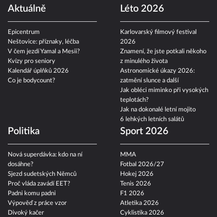
Aktuálně
Léto 2026
Epicentrum
Karlovarský filmový festival
Neštovice: příznaky, léčba
2026
V čem jezdí Yamal a Mesii?
Znamení, že jste potkali někoho
Kvízy pro seniory
z minulého života
Kalendář úplňků 2026
Astronomické úkazy 2026:
Co je bodycount?
zatmění slunce a další
Jak obléci miminko při vysokých
teplotách?
Jak na dokonalé letní mojito
6 lehkých letních salátů
Politika
Sport 2026
Nová superdávka: kdo na ní
MMA
dosáhne?
Fotbal 2026/27
Sjezd sudetských Němců
Hokej 2026
Proč vláda zavádí EET?
Tenis 2026
Padni komu padni
F1 2026
Výpověď z práce vzor
Atletika 2026
Divoký kačer
Cyklistika 2026