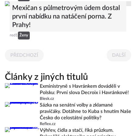
Mexičan s půlmetrovým údem dostal
první nabídku na natáčení porna. Z
Prahy!
red1
Ženy
PŘEDCHOZÍ
DALŠÍ
Články z jiných titulů
Exministryně s Havránkem dováděli v
Polsku: První slova Decroix i Havránkové!
Blesk.cz
Sázka na senátní volby a zklamané
pravičáky. Dotáhne to Kuba s hnutím Naše
Česko do celostátní politiky?
Reflex.cz
Výhřev, čidla a stačí, říká průzkum.