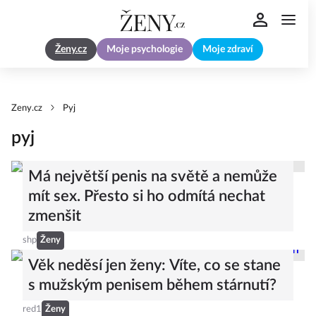
Ženy.cz
Moje psychologie
Moje zdraví
Zeny.cz
Pyj
pyj
Má největší penis na světě a nemůže
mít sex. Přesto si ho odmítá nechat
zmenšit
shp
Ženy
Věk neděsí jen ženy: Víte, co se stane
s mužským penisem během stárnutí?
red1
Ženy