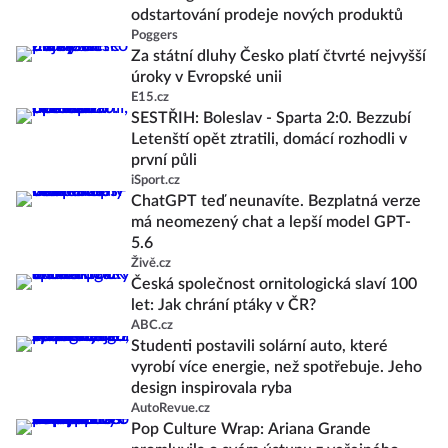
odstartování prodeje nových produktů
Poggers
Za státní dluhy Česko platí čtvrté nejvyšší
úroky v Evropské unii
E15.cz
SESTŘIH: Boleslav - Sparta 2:0. Bezzubí
Letenští opět ztratili, domácí rozhodli v
první půli
iSport.cz
ChatGPT teď neunavíte. Bezplatná verze
má neomezený chat a lepší model GPT-
5.6
Živě.cz
Česká společnost ornitologická slaví 100
let: Jak chrání ptáky v ČR?
ABC.cz
Studenti postavili solární auto, které
vyrobí více energie, než spotřebuje. Jeho
design inspirovala ryba
AutoRevue.cz
Pop Culture Wrap: Ariana Grande