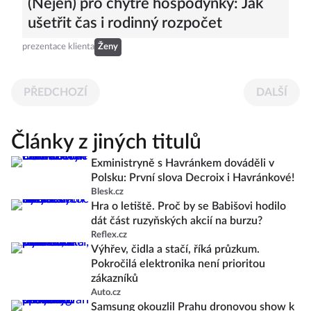
(Nejen) pro chytré hospodyňky: Jak
ušetřit čas i rodinný rozpočet
prezentace klienta
Ženy
PŘEDCHOZÍ
DALŠÍ
Články z jiných titulů
Exministryně s Havránkem dováděli v
Polsku: První slova Decroix i Havránkové!
Blesk.cz
Hra o letiště. Proč by se Babišovi hodilo
dát část ruzyňských akcií na burzu?
Reflex.cz
Výhřev, čidla a stačí, říká průzkum.
Pokročilá elektronika není prioritou
zákazníků
Auto.cz
Samsung okouzlil Prahu dronovou show k