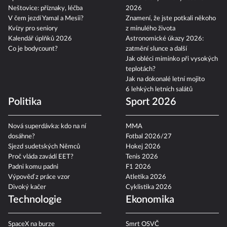
Neštovice: příznaky, léčba
2026
V čem jezdí Yamal a Mesii?
Znamení, že jste potkali někoho
Kvízy pro seniory
z minulého života
Kalendář úplňků 2026
Astronomické úkazy 2026:
Co je bodycount?
zatmění slunce a další
Jak obléci miminko při vysokých
teplotách?
Jak na dokonalé letní mojito
6 lehkých letních salátů
Politika
Sport 2026
Nová superdávka: kdo na ní
MMA
dosáhne?
Fotbal 2026/27
Sjezd sudetských Němců
Hokej 2026
Proč vláda zavádí EET?
Tenis 2026
Padni komu padni
F1 2026
Výpověď z práce vzor
Atletika 2026
Divoký kačer
Cyklistika 2026
Technologie
Ekonomika
SpaceX na burze
Smrt OSVČ