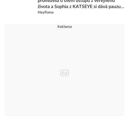
promluvila o svém ústupu z veřejného
života a Sophia z KATSEYE si dává pauzu
od skupiny
HeyFomo