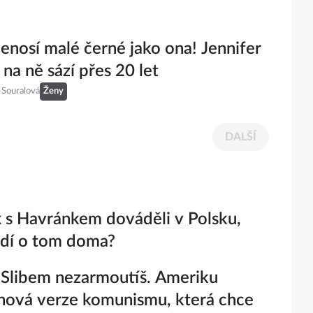
enosí malé černé jako ona! Jennifer
 na ně sází přes 20 let
 Souralová
Ženy
DALŠÍ
 s Havránkem dováděli v Polsku,
ědí o tom doma?
: Slibem nezarmoutíš. Ameriku
nová verze komunismu, která chce