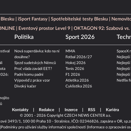
 Blesku
iSport Fantasy
Spotřebitelské testy Blesku
Nemovito
 ONLINE
Eventový prostor Level 9
OKTAGON 92: Szabová vs. 
Politika
Sport 2026
Techn
stival
Nová superdávka: kdo na ní
MMA
SpaceX n
dosáhne?
Fotbal 2026/27
Nejlepší
li
Sjezd sudetských Němců
Hokej 2026
Nejlepší
ota
Proč vláda zavádí EET?
Tenis 2026
Nejlepší
2026:
Padni komu padni
F1 2026
Nejlepší
Výpověď z práce vzor
Atletika 2026
Netflix f
Divoký kačer
Cyklistika 2026
mojito
tů
Kontakty
Redakce
Inzerce
RSS
Kariéra
© 2001 - 2026 Copyright
CZECH NEWS CENTER a.s.
kové 3493/1, 100 00 Praha 10 - Strašnice, IČO: 02346826, zapsána v OR, sp.z
Podmínky pro užívání služby informační společnosti
Informace o zpracování os