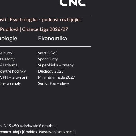
sti
Psychologika - podcast rozbíjející
Pudilová
Chance Liga 2026/27
ologie
Ekonomika
a burze
Smrt OSVČ
 telefony
Spořicí účty
 AI zdarma
Superdávka – změny
 chytré hodinky
Důchody 2027
 VPN – srovnání
Minimální mzda 2027
ilmy a seriály
Senior Pas – slevy
n. B 19490 a dodavatelé obsahu
obních údajů
Cookies
Nastavení soukromí