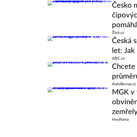
Česko m
čipovýc
pomáhá 
Živě.cz
Česká s
let: Ja
ABC.cz
Chcete 
průměru
AutoRevue.cz
MGK v t
obviněn
zemřely
HeyFomo