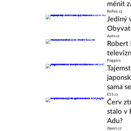
měnit z
Reflex.cz
Jediný 
Obyvate
Auto.cz
Robert 
televiz
Poggers
Tajemst
japonsk
sama s
E15.cz
Červ ztr
stalo v
Adu?
iSport.cz