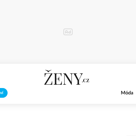
Móda
ví