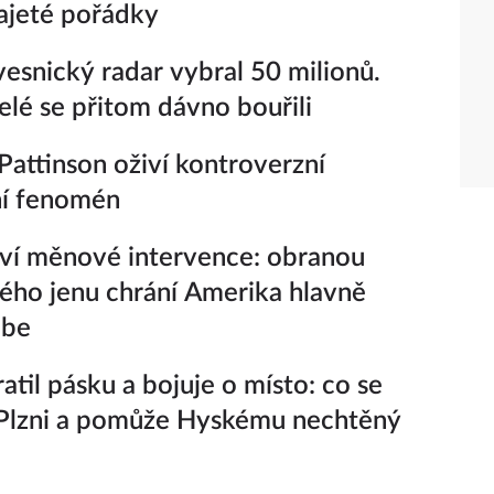
ajeté pořádky
vesnický radar vybral 50 milionů.
lé se přitom dávno bouřili
Pattinson oživí kontroverzní
ní fenomén
ví měnové intervence: obranou
ého jenu chrání Amerika hlavně
ebe
atil pásku a bojuje o místo: co se
 Plzni a pomůže Hyskému nechtěný