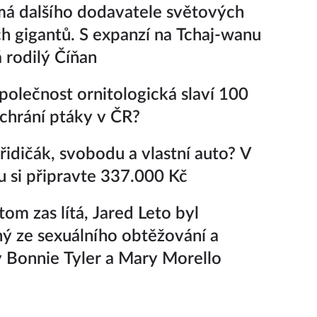
á dalšího dodavatele světových
h gigantů. S expanzí na Tchaj-wanu
rodilý Číňan
polečnost ornitologická slaví 100
k chrání ptáky v ČR?
řidičák, svobodu a vlastní auto? V
 si připravte 337.000 Kč
om zas lítá, Jared Leto byl
ý ze sexuálního obtěžování a
 Bonnie Tyler a Mary Morello