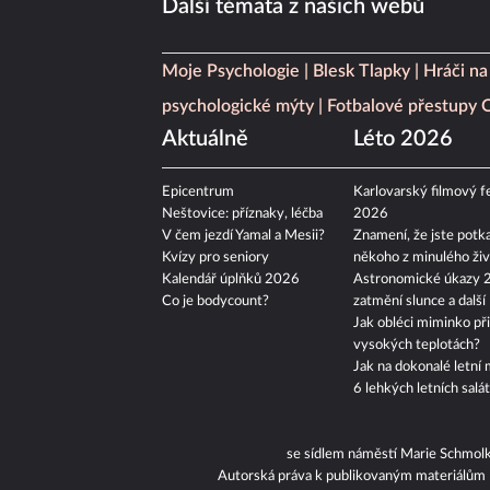
Další témata z našich webů
Moje Psychologie
Blesk Tlapky
Hráči na
psychologické mýty
Fotbalové přestupy
Aktuálně
Léto 2026
Epicentrum
Karlovarský filmový fe
Neštovice: příznaky, léčba
2026
V čem jezdí Yamal a Mesii?
Znamení, že jste potka
Kvízy pro seniory
někoho z minulého živ
Kalendář úplňků 2026
Astronomické úkazy 
Co je bodycount?
zatmění slunce a další
Jak obléci miminko při
vysokých teplotách?
Jak na dokonalé letní 
6 lehkých letních salá
se sídlem náměstí Marie Schmol
Autorská práva k publikovaným materiálům