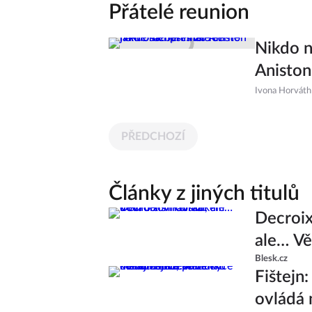
Přátelé reunion
Nikdo n
Aniston
Ivona Horváth
PŘEDCHOZÍ
Články z jiných titulů
Decroix
ale… V
Blesk.cz
Fištejn
ovládá 