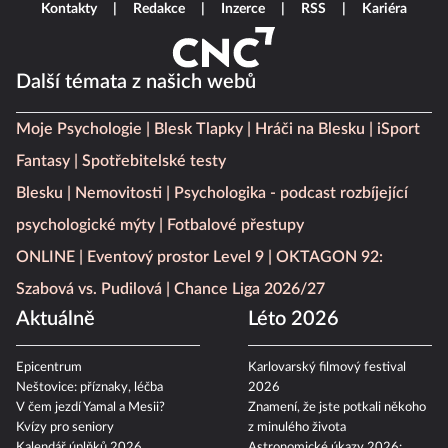
Kontakty
Redakce
Inzerce
RSS
Kariéra
Další témata z našich webů
Moje Psychologie
Blesk Tlapky
Hráči na Blesku
iSport
Fantasy
Spotřebitelské testy
Blesku
Nemovitosti
Psychologika - podcast rozbíjející
psychologické mýty
Fotbalové přestupy
ONLINE
Eventový prostor Level 9
OKTAGON 92:
Szabová vs. Pudilová
Chance Liga 2026/27
Aktuálně
Léto 2026
Epicentrum
Karlovarský filmový festival
Neštovice: příznaky, léčba
2026
V čem jezdí Yamal a Mesii?
Znamení, že jste potkali někoho
Kvízy pro seniory
z minulého života
Kalendář úplňků 2026
Astronomické úkazy 2026: