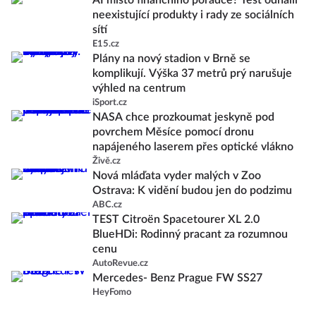
AI místo finančního poradce? Test odhalil
neexistující produkty i rady ze sociálních
sítí
E15.cz
Plány na nový stadion v Brně se
komplikují. Výška 37 metrů prý narušuje
výhled na centrum
iSport.cz
NASA chce prozkoumat jeskyně pod
povrchem Měsíce pomocí dronu
napájeného laserem přes optické vlákno
Živě.cz
Nová mláďata vyder malých v Zoo
Ostrava: K vidění budou jen do podzimu
ABC.cz
TEST Citroën Spacetourer XL 2.0
BlueHDi: Rodinný pracant za rozumnou
cenu
AutoRevue.cz
Mercedes- Benz Prague FW SS27
HeyFomo