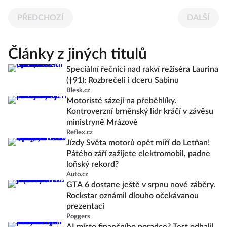
PŘEDCHOZÍ
DALŠÍ
Články z jiných titulů
Speciální řečníci nad rakví režiséra Laurina
(†91): Rozbrečeli i dceru Sabinu
Blesk.cz
Motoristé sázejí na přeběhlíky.
Kontroverzní brněnský lídr kráčí v závěsu
ministryně Mrázové
Reflex.cz
Jízdy Světa motorů opět míří do Letňan!
Pátého září zažijete elektromobil, padne
loňský rekord?
Auto.cz
GTA 6 dostane ještě v srpnu nové záběry.
Rockstar oznámil dlouho očekávanou
prezentaci
Poggers