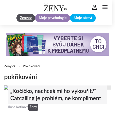
Ženy.cz
Moje psychologie
Moje zdraví
Zeny.cz
Pokřikování
pokřikování
„Kočičko, nechceš mi ho vykouřit?“
Catcalling je problém, ne kompliment
Ilona Kotková
Ženy