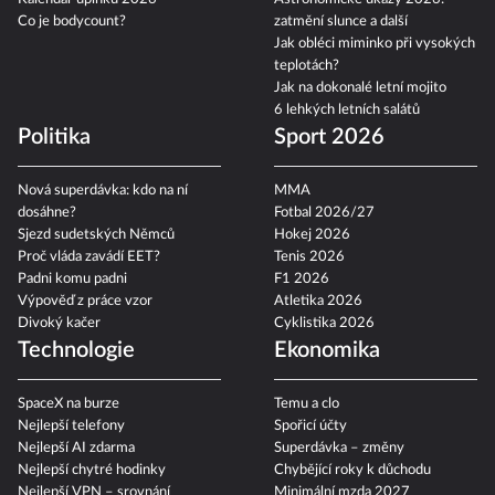
Co je bodycount?
zatmění slunce a další
Jak obléci miminko při vysokých
teplotách?
Jak na dokonalé letní mojito
6 lehkých letních salátů
Politika
Sport 2026
Nová superdávka: kdo na ní
MMA
dosáhne?
Fotbal 2026/27
Sjezd sudetských Němců
Hokej 2026
Proč vláda zavádí EET?
Tenis 2026
Padni komu padni
F1 2026
Výpověď z práce vzor
Atletika 2026
Divoký kačer
Cyklistika 2026
Technologie
Ekonomika
SpaceX na burze
Temu a clo
Nejlepší telefony
Spořicí účty
Nejlepší AI zdarma
Superdávka – změny
Nejlepší chytré hodinky
Chybějící roky k důchodu
Nejlepší VPN – srovnání
Minimální mzda 2027