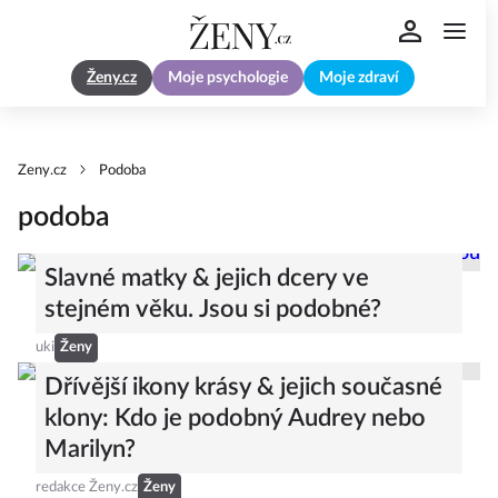
Ženy.cz
Moje psychologie
Moje zdraví
Zeny.cz
Podoba
podoba
Slavné matky & jejich dcery ve
stejném věku. Jsou si podobné?
uki
Ženy
Dřívější ikony krásy & jejich současné
klony: Kdo je podobný Audrey nebo
Marilyn?
redakce Ženy.cz
Ženy