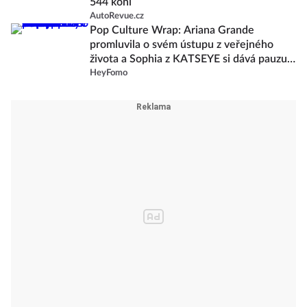
544 koní
AutoRevue.cz
Pop Culture Wrap: Ariana Grande
promluvila o svém ústupu z veřejného
života a Sophia z KATSEYE si dává pauzu
od skupiny
HeyFomo