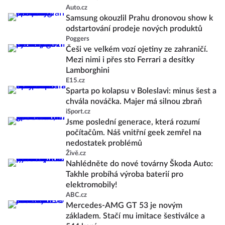
Auto.cz
Samsung okouzlil Prahu dronovou show k
odstartování prodeje nových produktů
Poggers
Češi ve velkém vozí ojetiny ze zahraničí.
Mezi nimi i přes sto Ferrari a desítky
Lamborghini
E15.cz
Sparta po kolapsu v Boleslavi: minus šest a
chvála nováčka. Majer má silnou zbraň
iSport.cz
Jsme poslední generace, která rozumí
počítačům. Náš vnitřní geek zemřel na
nedostatek problémů
Živě.cz
Nahlédněte do nové továrny Škoda Auto:
Takhle probíhá výroba baterií pro
elektromobily!
ABC.cz
Mercedes-AMG GT 53 je novým
základem. Stačí mu imitace šestiválce a