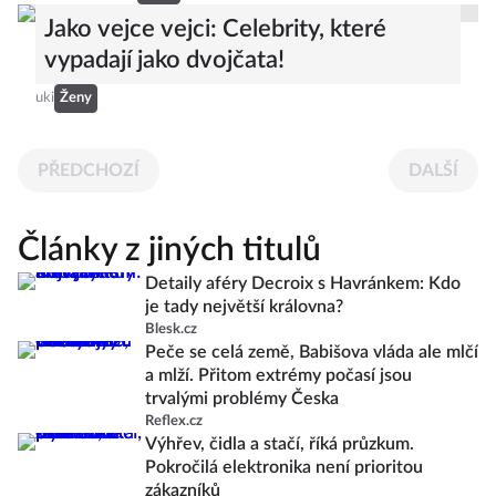
Jako vejce vejci: Celebrity, které
vypadají jako dvojčata!
uki
Ženy
PŘEDCHOZÍ
DALŠÍ
Články z jiných titulů
Detaily aféry Decroix s Havránkem: Kdo
je tady největší královna?
Blesk.cz
Peče se celá země, Babišova vláda ale mlčí
a mlží. Přitom extrémy počasí jsou
trvalými problémy Česka
Reflex.cz
Výhřev, čidla a stačí, říká průzkum.
Pokročilá elektronika není prioritou
zákazníků