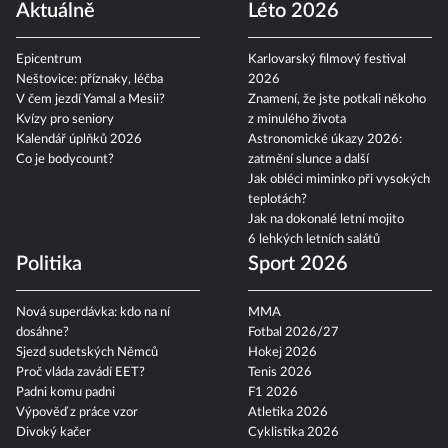
Aktuálně
Léto 2026
Epicentrum
Karlovarský filmový festival
Neštovice: příznaky, léčba
2026
V čem jezdí Yamal a Mesii?
Znamení, že jste potkali někoho
Kvízy pro seniory
z minulého života
Kalendář úplňků 2026
Astronomické úkazy 2026:
Co je bodycount?
zatmění slunce a další
Jak obléci miminko při vysokých
teplotách?
Jak na dokonalé letní mojito
6 lehkých letních salátů
Politika
Sport 2026
Nová superdávka: kdo na ní
MMA
dosáhne?
Fotbal 2026/27
Sjezd sudetských Němců
Hokej 2026
Proč vláda zavádí EET?
Tenis 2026
Padni komu padni
F1 2026
Výpověď z práce vzor
Atletika 2026
Divoký kačer
Cyklistika 2026