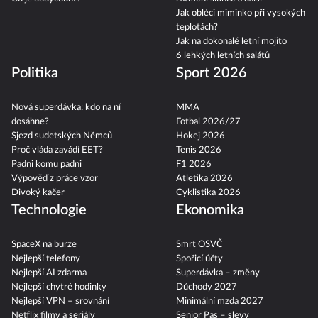
Jak obléci miminko při vysokých
teplotách?
Jak na dokonalé letní mojito
6 lehkých letních salátů
Politika
Sport 2026
Nová superdávka: kdo na ní
MMA
dosáhne?
Fotbal 2026/27
Sjezd sudetských Němců
Hokej 2026
Proč vláda zavádí EET?
Tenis 2026
Padni komu padni
F1 2026
Výpověď z práce vzor
Atletika 2026
Divoký kačer
Cyklistika 2026
Technologie
Ekonomika
SpaceX na burze
Smrt OSVČ
Nejlepší telefony
Spořicí účty
Nejlepší AI zdarma
Superdávka – změny
Nejlepší chytré hodinky
Důchody 2027
Nejlepší VPN – srovnání
Minimální mzda 2027
Netflix filmy a seriály
Senior Pas – slevy