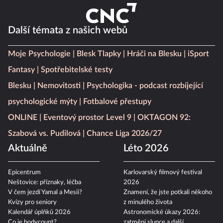
Další témata z našich webů
Moje Psychologie
Blesk Tlapky
Hráči na Blesku
iSport
Fantasy
Spotřebitelské testy
Blesku
Nemovitosti
Psychologika - podcast rozbíjející
psychologické mýty
Fotbalové přestupy
ONLINE
Eventový prostor Level 9
OKTAGON 92:
Szabová vs. Pudilová
Chance Liga 2026/27
Aktuálně
Léto 2026
Epicentrum
Karlovarský filmový festival
Neštovice: příznaky, léčba
2026
V čem jezdí Yamal a Mesii?
Znamení, že jste potkali někoho
Kvízy pro seniory
z minulého života
Kalendář úplňků 2026
Astronomické úkazy 2026:
Co je bodycount?
zatmění slunce a další