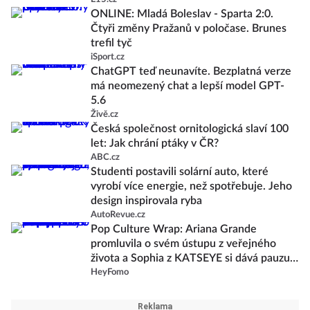
ONLINE: Mladá Boleslav - Sparta 2:0.
Čtyři změny Pražanů v poločase. Brunes
trefil tyč
iSport.cz
ChatGPT teď neunavíte. Bezplatná verze
má neomezený chat a lepší model GPT-
5.6
Živě.cz
Česká společnost ornitologická slaví 100
let: Jak chrání ptáky v ČR?
ABC.cz
Studenti postavili solární auto, které
vyrobí více energie, než spotřebuje. Jeho
design inspirovala ryba
AutoRevue.cz
Pop Culture Wrap: Ariana Grande
promluvila o svém ústupu z veřejného
života a Sophia z KATSEYE si dává pauzu
od skupiny
HeyFomo