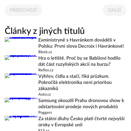
PŘEDCHOZÍ
DALŠÍ
Články z jiných titulů
Exministryně s Havránkem dováděli v
Polsku: První slova Decroix i Havránkové!
Blesk.cz
Hra o letiště. Proč by se Babišovi hodilo
dát část ruzyňských akcií na burzu?
Reflex.cz
Výhřev, čidla a stačí, říká průzkum.
Pokročilá elektronika není prioritou
zákazníků
Auto.cz
Samsung okouzlil Prahu dronovou show k
odstartování prodeje nových produktů
Poggers
Za státní dluhy Česko platí čtvrté nejvyšší
úroky v Evropské unii
E15.cz