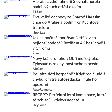
V bratislavské rafinerii Slovnaft hořela
nádrž, výbuch otřásl okolím
E15.cz
Dva velké odchody ze Sparty! Haraslín
chce do Arábie a podmínky Kuchtova
transferu
iSport.cz
Jak na počítači používat Netflix v co
nejlepší podobě? Rozlišení 4K běží nově i
v Chromu
Živě.cz
Nový král druhohor: Obří mořský plaz
Tylosaurus rex byl postrachem oceánů
ABC.cz
Poutáte děti bezpečně? Když rodič udělá
chybu, chytrá autosedačka Thule ho
upozorní
AutoRevue.cz
RECEPT: Perfektní letní kombinace, které
tě zchladí, i kdybys nechtěl*a
HeyFomo