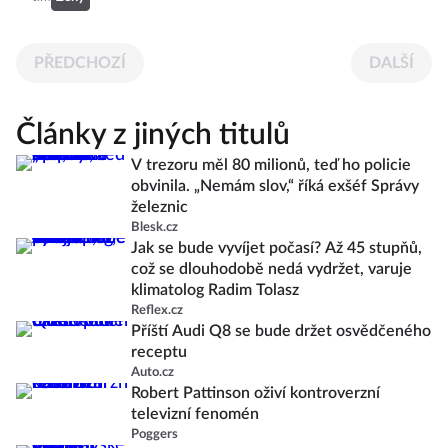
PŘEDCHOZÍ
DALŠÍ
Články z jiných titulů
V trezoru měl 80 milionů, teď ho policie
obvinila. „Nemám slov,“ říká exšéf Správy
železnic
Blesk.cz
Jak se bude vyvíjet počasí? Až 45 stupňů,
což se dlouhodobě nedá vydržet, varuje
klimatolog Radim Tolasz
Reflex.cz
Příští Audi Q8 se bude držet osvědčeného
receptu
Auto.cz
Robert Pattinson oživí kontroverzní
televizní fenomén
Poggers