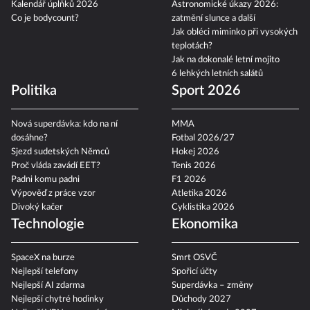
Kalendář úplňků 2026
Astronomické úkazy 2026:
Co je bodycount?
zatmění slunce a další
Jak obléci miminko při vysokých
teplotách?
Jak na dokonalé letní mojito
6 lehkých letních salátů
Politika
Sport 2026
Nová superdávka: kdo na ní
MMA
dosáhne?
Fotbal 2026/27
Sjezd sudetských Němců
Hokej 2026
Proč vláda zavádí EET?
Tenis 2026
Padni komu padni
F1 2026
Výpověď z práce vzor
Atletika 2026
Divoký kačer
Cyklistika 2026
Technologie
Ekonomika
SpaceX na burze
Smrt OSVČ
Nejlepší telefony
Spořicí účty
Nejlepší AI zdarma
Superdávka – změny
Nejlepší chytré hodinky
Důchody 2027