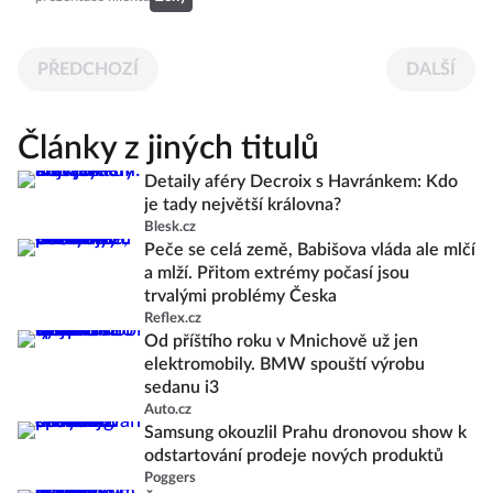
PŘEDCHOZÍ
DALŠÍ
Články z jiných titulů
Detaily aféry Decroix s Havránkem: Kdo
je tady největší královna?
Blesk.cz
Peče se celá země, Babišova vláda ale mlčí
a mlží. Přitom extrémy počasí jsou
trvalými problémy Česka
Reflex.cz
Od příštího roku v Mnichově už jen
elektromobily. BMW spouští výrobu
sedanu i3
Auto.cz
Samsung okouzlil Prahu dronovou show k
odstartování prodeje nových produktů
Poggers