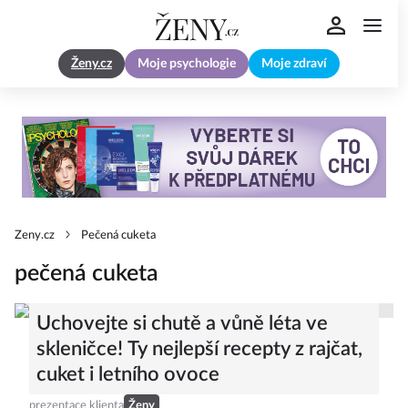
Ženy.cz
Moje psychologie
Moje zdraví
Zeny.cz
Pečená cuketa
pečená cuketa
Uchovejte si chutě a vůně léta ve
skleničce! Ty nejlepší recepty z rajčat,
cuket i letního ovoce
prezentace klienta
Ženy