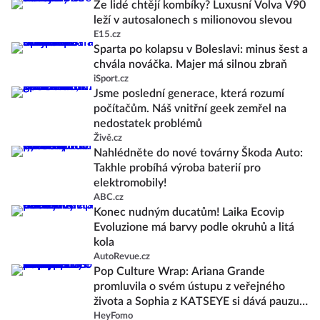
Že lidé chtějí kombíky? Luxusní Volva V90
leží v autosalonech s milionovou slevou
E15.cz
Sparta po kolapsu v Boleslavi: minus šest a
chvála nováčka. Majer má silnou zbraň
iSport.cz
Jsme poslední generace, která rozumí
počítačům. Náš vnitřní geek zemřel na
nedostatek problémů
Živě.cz
Nahlédněte do nové továrny Škoda Auto:
Takhle probíhá výroba baterií pro
elektromobily!
ABC.cz
Konec nudným ducatům! Laika Ecovip
Evoluzione má barvy podle okruhů a litá
kola
AutoRevue.cz
Pop Culture Wrap: Ariana Grande
promluvila o svém ústupu z veřejného
života a Sophia z KATSEYE si dává pauzu
od skupiny
HeyFomo