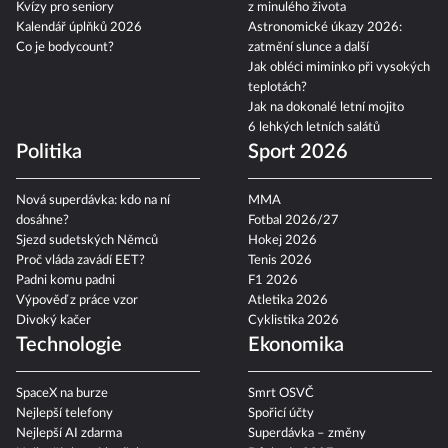
Kvízy pro seniory
z minulého života
Kalendář úplňků 2026
Astronomické úkazy 2026:
Co je bodycount?
zatmění slunce a další
Jak obléci miminko při vysokých
teplotách?
Jak na dokonalé letní mojito
6 lehkých letních salátů
Politika
Sport 2026
Nová superdávka: kdo na ní
MMA
dosáhne?
Fotbal 2026/27
Sjezd sudetských Němců
Hokej 2026
Proč vláda zavádí EET?
Tenis 2026
Padni komu padni
F1 2026
Výpověď z práce vzor
Atletika 2026
Divoký kačer
Cyklistika 2026
Technologie
Ekonomika
SpaceX na burze
Smrt OSVČ
Nejlepší telefony
Spořicí účty
Nejlepší AI zdarma
Superdávka – změny