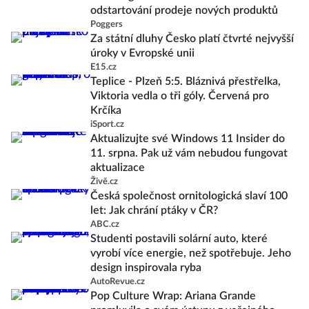
odstartování prodeje nových produktů
Poggers
Za státní dluhy Česko platí čtvrté nejvyšší
úroky v Evropské unii
E15.cz
Teplice - Plzeň 5:5. Bláznivá přestřelka,
Viktoria vedla o tři góly. Červená pro
Krčíka
iSport.cz
Aktualizujte své Windows 11 Insider do
11. srpna. Pak už vám nebudou fungovat
aktualizace
Živě.cz
Česká společnost ornitologická slaví 100
let: Jak chrání ptáky v ČR?
ABC.cz
Studenti postavili solární auto, které
vyrobí více energie, než spotřebuje. Jeho
design inspirovala ryba
AutoRevue.cz
Pop Culture Wrap: Ariana Grande