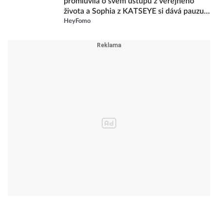
promluvila o svém ústupu z veřejného
života a Sophia z KATSEYE si dává pauzu
od skupiny
HeyFomo