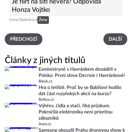
Je flirt na síti nevěra? Odpovídá
Honza Vojtko
Irena Sládečková
Ženy
PŘEDCHOZÍ
DALŠÍ
Články z jiných titulů
Exministryně s Havránkem dováděli v
Polsku: První slova Decroix i Havránkové!
Blesk.cz
Hra o letiště. Proč by se Babišovi hodilo
dát část ruzyňských akcií na burzu?
Reflex.cz
Výhřev, čidla a stačí, říká průzkum.
Pokročilá elektronika není prioritou
zákazníků
Auto.cz
Samsung okouzlil Prahu dronovou show k