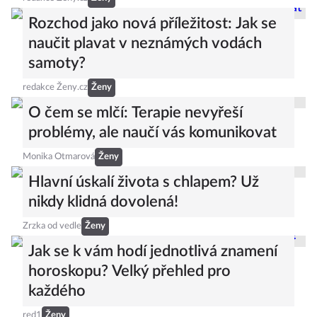
Rozchod jako nová příležitost: Jak se
naučit plavat v neznámých vodách
samoty?
redakce Ženy.cz
Ženy
O čem se mlčí: Terapie nevyřeší
problémy, ale naučí vás komunikovat
Monika Otmarová
Ženy
Hlavní úskalí života s chlapem? Už
nikdy klidná dovolená!
Zrzka od vedle
Ženy
Jak se k vám hodí jednotlivá znamení
horoskopu? Velký přehled pro
každého
red1
Ženy