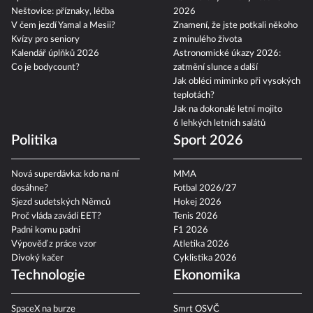
Neštovice: příznaky, léčba
2026
V čem jezdí Yamal a Mesii?
Znamení, že jste potkali někoho
Kvízy pro seniory
z minulého života
Kalendář úplňků 2026
Astronomické úkazy 2026:
Co je bodycount?
zatmění slunce a další
Jak obléci miminko při vysokých
teplotách?
Jak na dokonalé letní mojito
6 lehkých letních salátů
Politika
Sport 2026
Nová superdávka: kdo na ní
MMA
dosáhne?
Fotbal 2026/27
Sjezd sudetských Němců
Hokej 2026
Proč vláda zavádí EET?
Tenis 2026
Padni komu padni
F1 2026
Výpověď z práce vzor
Atletika 2026
Divoký kačer
Cyklistika 2026
Technologie
Ekonomika
SpaceX na burze
Smrt OSVČ