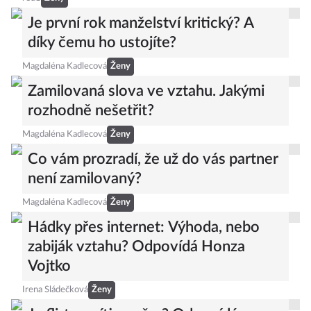
Je první rok manželství kritický? A
díky čemu ho ustojíte?
Magdaléna Kadlecová
Ženy
Zamilovaná slova ve vztahu. Jakými
rozhodně nešetřit?
Magdaléna Kadlecová
Ženy
Co vám prozradí, že už do vás partner
není zamilovaný?
Magdaléna Kadlecová
Ženy
Hádky přes internet: Výhoda, nebo
zabiják vztahu? Odpovídá Honza
Vojtko
Irena Sládečková
Ženy