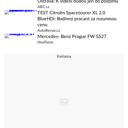
Ostrava: K vidění budou jen do podzimu
ABC.cz
TEST Citroën Spacetourer XL 2.0
BlueHDi: Rodinný pracant za rozumnou
cenu
AutoRevue.cz
Mercedes- Benz Prague FW SS27
HeyFomo