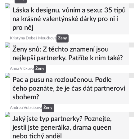
Láska k designu, vůním a sexu: 35 tipů
na krásné valentýnské dárky pro ni i
pro něj
Kristýna Dobeš Moučková
Ženy
Ženy snů: Z těchto znamení jsou
nejlepší partnerky. Patříte k nim také?
Anna Vlčková
Ženy
Pac a pusu na rozloučenou. Podle
čeho poznáte, že je čas dát partnerovi
sbohem?
Andrea Votrubová
Ženy
Jaký jste typ partnerky? Poznejte,
jestli jste generálka, drama queen
nebo tichý anděl