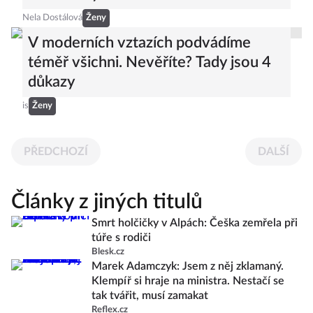
Nela Dostálová
Ženy
V moderních vztazích podvádíme
téměř všichni. Nevěříte? Tady jsou 4
důkazy
is
Ženy
PŘEDCHOZÍ
DALŠÍ
Články z jiných titulů
Smrt holčičky v Alpách: Češka zemřela při
túře s rodiči
Blesk.cz
Marek Adamczyk: Jsem z něj zklamaný.
Klempíř si hraje na ministra. Nestačí se
tak tvářit, musí zamakat
Reflex.cz