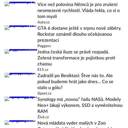
Více než polovina Němců je pro zrušení
neomezené rychlosti. Vláda řekla, co si o
tom myslí
Auto.cz
GTA 6 dostane ještě v srpnu nové záběry.
Rockstar oznámil dlouho očekávanou
prezentaci
Poggers
Jedna česká iluze se právě rozpadá.
Zelená transformace je pojistkou proti
chaosu
E15.cz
Zadražil po Besiktasi: Štve nás to. Ale
pokud budeme hrát jako dnes... Co se
stalo u gólu?
iSport.cz
Synology má „novou“ řadu NASů. Modely
Neo+ lákají výkonem, SSD a vyměnitelnou
RAM
Živě.cz
Nová mláďata vyder malých v Zoo