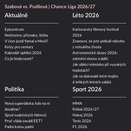
Szabová vs. Pudilová
Chance Liga 2026/27
Aktuálně
Léto 2026
Epicentrum
Karlovarský filmový festival
Neštovice: příznaky, léčba
2026
V čem jezdí Yamal a Mesii?
Znamení, že jste potkali někoho
Kvízy pro seniory
z minulého života
Kalendář úplňků 2026
Astronomické úkazy 2026:
Co je bodycount?
zatmění slunce a další
Jak obléci miminko při vysokých
teplotách?
Jak na dokonalé letní mojito
6 lehkých letních salátů
Politika
Sport 2026
Nová superdávka: kdo na ní
MMA
dosáhne?
Fotbal 2026/27
Sjezd sudetských Němců
Hokej 2026
Proč vláda zavádí EET?
Tenis 2026
Padni komu padni
F1 2026