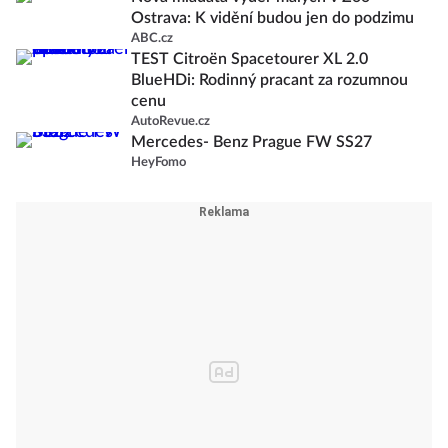
Ostrava: K vidění budou jen do podzimu
ABC.cz
TEST Citroën Spacetourer XL 2.0
BlueHDi: Rodinný pracant za rozumnou
cenu
AutoRevue.cz
Mercedes- Benz Prague FW SS27
HeyFomo