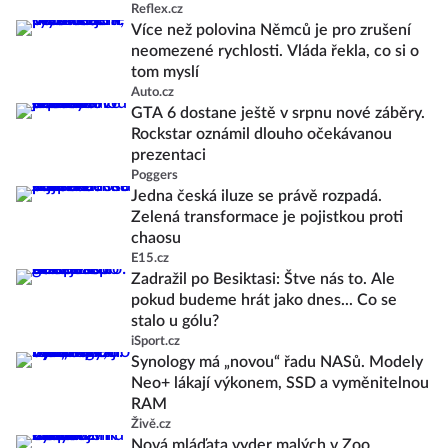
Reflex.cz
Více než polovina Němců je pro zrušení
neomezené rychlosti. Vláda řekla, co si o
tom myslí
Auto.cz
GTA 6 dostane ještě v srpnu nové záběry.
Rockstar oznámil dlouho očekávanou
prezentaci
Poggers
Jedna česká iluze se právě rozpadá.
Zelená transformace je pojistkou proti
chaosu
E15.cz
Zadražil po Besiktasi: Štve nás to. Ale
pokud budeme hrát jako dnes... Co se
stalo u gólu?
iSport.cz
Synology má „novou“ řadu NASů. Modely
Neo+ lákají výkonem, SSD a vyměnitelnou
RAM
Živě.cz
Nová mláďata vyder malých v Zoo