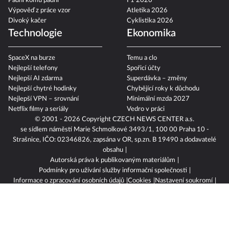
Padni komu padni
F1 2026
Výpověď z práce vzor
Atletika 2026
Divoký kačer
Cyklistika 2026
Technologie
Ekonomika
SpaceX na burze
Temu a clo
Nejlepší telefony
Spořicí účty
Nejlepší AI zdarma
Superdávka – změny
Nejlepší chytré hodinky
Chybějící roky k důchodu
Nejlepší VPN – srovnání
Minimální mzda 2027
Netflix filmy a seriály
Vedro v práci
© 2001 - 2026 Copyright
CZECH NEWS CENTER a.s.
se sídlem náměstí Marie Schmolkové 3493/1, 100 00 Praha 10 -
Strašnice, IČO: 02346826, zapsána v OR, sp.zn. B 19490 a dodavatelé
obsahu
Autorská práva k publikovaným materiálům
Podmínky pro užívání služby informační společnosti
Informace o zpracování osobních údajů
Cookies
Nastavení soukromí
Vlastnická struktura
Jednotná kontaktní místa / Single Points of Contact
Povinně zveřejňované informace