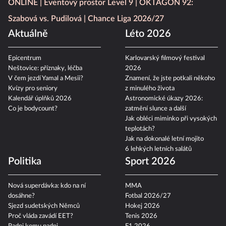
ONLINE
Eventový prostor Level 9
OKTAGON 92:
Szabová vs. Pudilová
Chance Liga 2026/27
Aktuálně
Léto 2026
Epicentrum
Karlovarský filmový festival
Neštovice: příznaky, léčba
2026
V čem jezdí Yamal a Mesii?
Znamení, že jste potkali někoho
Kvízy pro seniory
z minulého života
Kalendář úplňků 2026
Astronomické úkazy 2026:
Co je bodycount?
zatmění slunce a další
Jak obléci miminko při vysokých
teplotách?
Jak na dokonalé letní mojito
6 lehkých letních salátů
Politika
Sport 2026
Nová superdávka: kdo na ní
MMA
dosáhne?
Fotbal 2026/27
Sjezd sudetských Němců
Hokej 2026
Proč vláda zavádí EET?
Tenis 2026