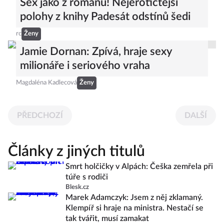
Sex jako z románu! Nejerotičtější
polohy z knihy Padesát odstínů šedi
rc
Ženy
Jamie Dornan: Zpívá, hraje sexy
milionáře i seriového vraha
Magdaléna Kadlecová
Ženy
PŘEDCHOZÍ
DALŠÍ
Články z jiných titulů
Smrt holčičky v Alpách: Češka zemřela při
túře s rodiči
Blesk.cz
Marek Adamczyk: Jsem z něj zklamaný.
Klempíř si hraje na ministra. Nestačí se
tak tvářit, musí zamakat