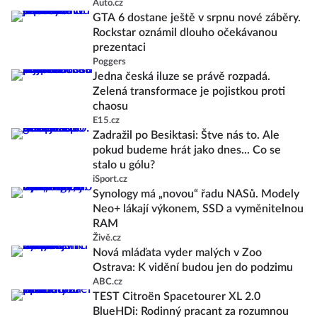
Auto.cz
GTA 6 dostane ještě v srpnu nové záběry.
Rockstar oznámil dlouho očekávanou
prezentaci
Poggers
Jedna česká iluze se právě rozpadá.
Zelená transformace je pojistkou proti
chaosu
E15.cz
Zadražil po Besiktasi: Štve nás to. Ale
pokud budeme hrát jako dnes... Co se
stalo u gólu?
iSport.cz
Synology má „novou“ řadu NASů. Modely
Neo+ lákají výkonem, SSD a vyměnitelnou
RAM
Živě.cz
Nová mláďata vyder malých v Zoo
Ostrava: K vidění budou jen do podzimu
ABC.cz
TEST Citroën Spacetourer XL 2.0
BlueHDi: Rodinný pracant za rozumnou