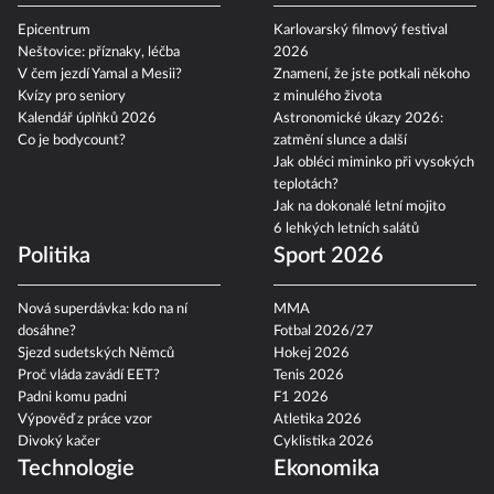
Epicentrum
Karlovarský filmový festival
Neštovice: příznaky, léčba
2026
V čem jezdí Yamal a Mesii?
Znamení, že jste potkali někoho
Kvízy pro seniory
z minulého života
Kalendář úplňků 2026
Astronomické úkazy 2026:
Co je bodycount?
zatmění slunce a další
Jak obléci miminko při vysokých
teplotách?
Jak na dokonalé letní mojito
6 lehkých letních salátů
Politika
Sport 2026
Nová superdávka: kdo na ní
MMA
dosáhne?
Fotbal 2026/27
Sjezd sudetských Němců
Hokej 2026
Proč vláda zavádí EET?
Tenis 2026
Padni komu padni
F1 2026
Výpověď z práce vzor
Atletika 2026
Divoký kačer
Cyklistika 2026
Technologie
Ekonomika