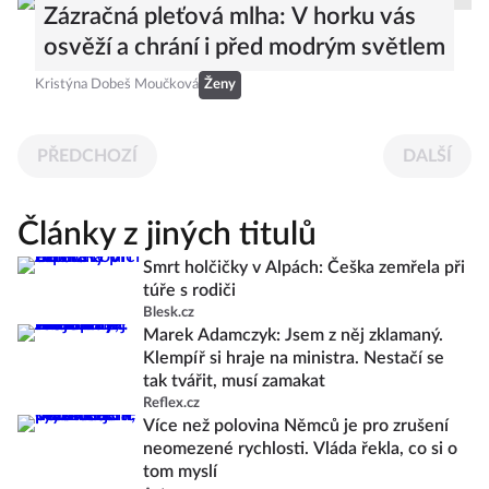
Zázračná pleťová mlha: V horku vás
osvěží a chrání i před modrým světlem
Kristýna Dobeš Moučková
Ženy
PŘEDCHOZÍ
DALŠÍ
Články z jiných titulů
Smrt holčičky v Alpách: Češka zemřela při
túře s rodiči
Blesk.cz
Marek Adamczyk: Jsem z něj zklamaný.
Klempíř si hraje na ministra. Nestačí se
tak tvářit, musí zamakat
Reflex.cz
Více než polovina Němců je pro zrušení
neomezené rychlosti. Vláda řekla, co si o
tom myslí