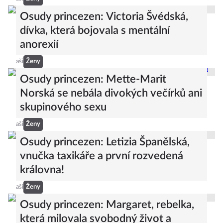
Osudy princezen: Victoria Švédská,
dívka, která bojovala s mentální
anorexií
aši
Ženy
Osudy princezen: Mette-Marit
Norská se nebála divokých večírků ani
skupinového sexu
aši
Ženy
Osudy princezen: Letizia Španělská,
vnučka taxikáře a první rozvedená
královna!
aši
Ženy
Osudy princezen: Margaret, rebelka,
která milovala svobodný život a