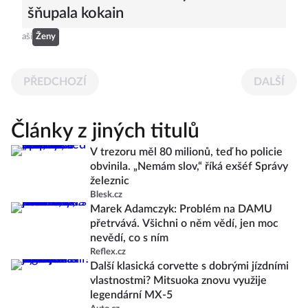
šňupala kokain
aši
Ženy
PŘEDCHOZÍ
DALŠÍ
Články z jiných titulů
V trezoru měl 80 milionů, teď ho policie
obvinila. „Nemám slov,“ říká exšéf Správy
železnic
Blesk.cz
Marek Adamczyk: Problém na DAMU
přetrvává. Všichni o něm vědí, jen moc
nevědí, co s ním
Reflex.cz
Další klasická corvette s dobrými jízdními
vlastnostmi? Mitsuoka znovu využije
legendární MX-5