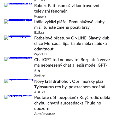
Auto.cz
Robert Pattinson oživí kontroverzní
televizní fenomén
Poggers
Itálie vyklízí pláže. První plážové kluby
mizí, turisté změnu pocítí brzy
E15.cz
Fotbalové přestupy ONLINE: Slavný klub
chce Mercada, Sparta ale měla nabídku
odmítnout
iSport.cz
ChatGPT teď neunavíte. Bezplatná verze
má neomezený chat a lepší model GPT-
5.6
Živě.cz
Nový král druhohor: Obří mořský plaz
Tylosaurus rex byl postrachem oceánů
ABC.cz
Poutáte děti bezpečně? Když rodič udělá
chybu, chytrá autosedačka Thule ho
upozorní
AutoRevue.cz