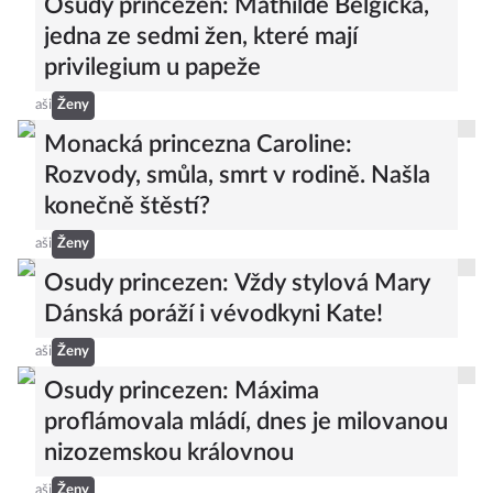
Osudy princezen: Mathilde Belgická,
jedna ze sedmi žen, které mají
privilegium u papeže
aši
Ženy
Monacká princezna Caroline:
Rozvody, smůla, smrt v rodině. Našla
konečně štěstí?
aši
Ženy
Osudy princezen: Vždy stylová Mary
Dánská poráží i vévodkyni Kate!
aši
Ženy
Osudy princezen: Máxima
proflámovala mládí, dnes je milovanou
nizozemskou královnou
aši
Ženy