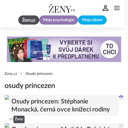
Ženy.cz
Moje psychologie
Moje zdraví
Zeny.cz
Osudy princezen
osudy princezen
Osudy princezen: Stéphanie
Monacká, černá ovce knížecí rodiny
aši
Ženy