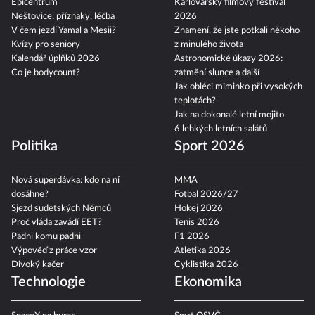
Epicentrum
Karlovarský filmový festival
Neštovice: příznaky, léčba
2026
V čem jezdí Yamal a Mesii?
Znamení, že jste potkali někoho
Kvízy pro seniory
z minulého života
Kalendář úplňků 2026
Astronomické úkazy 2026:
Co je bodycount?
zatmění slunce a další
Jak obléci miminko při vysokých
teplotách?
Jak na dokonalé letní mojito
6 lehkých letních salátů
Politika
Sport 2026
Nová superdávka: kdo na ní
MMA
dosáhne?
Fotbal 2026/27
Sjezd sudetských Němců
Hokej 2026
Proč vláda zavádí EET?
Tenis 2026
Padni komu padni
F1 2026
Výpověď z práce vzor
Atletika 2026
Divoký kačer
Cyklistika 2026
Technologie
Ekonomika