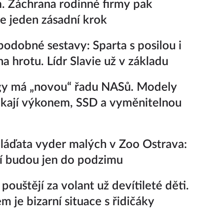
. Záchrana rodinné firmy pak
e jeden zásadní krok
odobné sestavy: Sparta s posilou i
na hrotu. Lídr Slavie už v základu
gy má „novou“ řadu NASů. Modely
kají výkonem, SSD a vyměnitelnou
áďata vyder malých v Zoo Ostrava:
í budou jen do podzimu
pouštějí za volant už devítileté děti.
 je bizarní situace s řidičáky