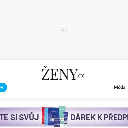
Móda
ví