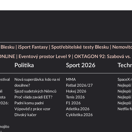
 Blesku
iSport Fantasy
Spotřebitelské testy Blesku
Nemovito
 ONLINE
Eventový prostor Level 9
OKTAGON 92: Szabová vs. 
Politika
Sport 2026
Techn
stival
Nová superdávka: kdo na ní
MMA
SpaceX n
dosáhne?
Fotbal 2026/27
Nejlepší
li
Sjezd sudetských Němců
Hokej 2026
Nejlepší
ota
Proč vláda zavádí EET?
Tenis 2026
Nejlepší
2026:
Padni komu padni
F1 2026
Nejlepší
Výpověď z práce vzor
Atletika 2026
Netflix f
Divoký kačer
Cyklistika 2026
mojito