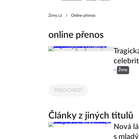
Zeny.cz
Online přenos
online přenos
Tragick
celebri
rc
Ženy
PŘEDCHOZÍ
Články z jiných titulů
Nová lá
s mlad