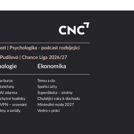
sti
Psychologika - podcast rozbíjející
Pudilová
Chance Liga 2026/27
ologie
Ekonomika
a burze
Temu a clo
 telefony
Spořicí účty
 AI zdarma
Superdávka – změny
 chytré hodinky
Chybějící roky k důchodu
 VPN – srovnání
Minimální mzda 2027
ilmy a seriály
Vedro v práci