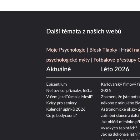
Další témata z našich webů
Moje Psychologie
Blesk Tlapky
Hráči na
psychologické mýty
Fotbalové přestupy
Aktuálně
Léto 2026
Epicentrum
Karlovarský filmový fe
Neštovice: příznaky, léčba
2026
V čem jezdí Yamal a Mesii?
Znamení, že jste potka
Kvízy pro seniory
někoho z minulého živ
Kalendář úplňků 2026
Astronomické úkazy 
Co je bodycount?
zatmění slunce a další
Jak obléci miminko při
vysokých teplotách?
Jak na dokonalé letní 