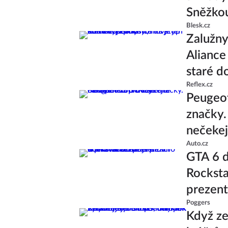
Sněžko
Blesk.cz
Zalužny
Aliance 
staré d
Reflex.cz
Peugeo
značky.
nečekej
Auto.cz
GTA 6 d
Rocksta
prezent
Poggers
Když ze