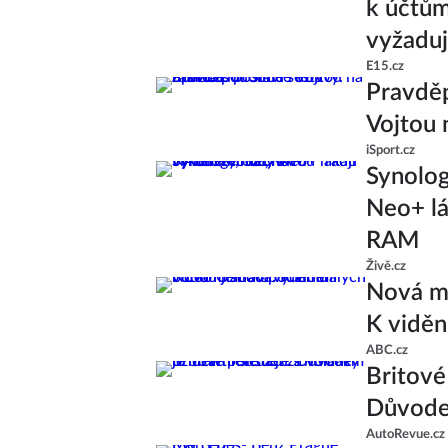
k účtům
vyžaduj
E15.cz
Pravděp
Vojtou 
iSport.cz
Synolo
Neo+ lá
RAM
Živě.cz
Nová ml
K viděn
ABC.cz
Britové 
Důvodem
AutoRevue.cz