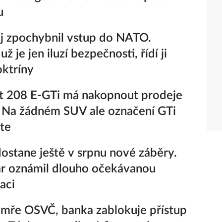
u
j zpochybnil vstup do NATO.
už je jen iluzí bezpečnosti, řídí ji
oktríny
t 208 E-GTi má nakopnout prodeje
 Na žádném SUV ale označení GTi
te
ostane ještě v srpnu nové záběry.
r oznámil dlouho očekávanou
aci
mře OSVČ, banka zablokuje přístup