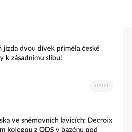
á jízda dvou dívek přiměla české
ty k zásadnímu slibu!
DALŠÍ
ska ve sněmovních lavicích: Decroix
ým kolegou z ODS v bazénu pod