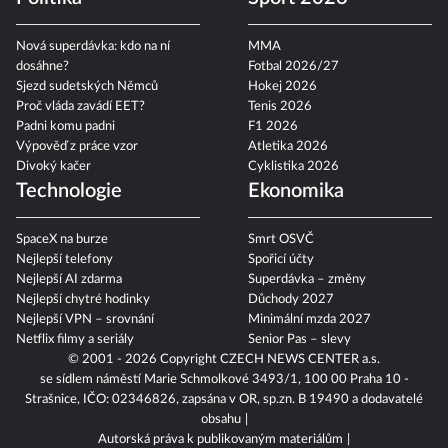
Nová superdávka: kdo na ní
MMA
dosáhne?
Fotbal 2026/27
Sjezd sudetských Němců
Hokej 2026
Proč vláda zavádí EET?
Tenis 2026
Padni komu padni
F1 2026
Výpověď z práce vzor
Atletika 2026
Divoký kačer
Cyklistika 2026
Technologie
Ekonomika
SpaceX na burze
Smrt OSVČ
Nejlepší telefony
Spořicí účty
Nejlepší AI zdarma
Superdávka – změny
Nejlepší chytré hodinky
Důchody 2027
Nejlepší VPN – srovnání
Minimální mzda 2027
Netflix filmy a seriály
Senior Pas – slevy
© 2001 - 2026 Copyright
CZECH NEWS CENTER a.s.
se sídlem náměstí Marie Schmolkové 3493/1, 100 00 Praha 10 -
Strašnice, IČO: 02346826, zapsána v OR, sp.zn. B 19490 a dodavatelé
obsahu
Autorská práva k publikovaným materiálům