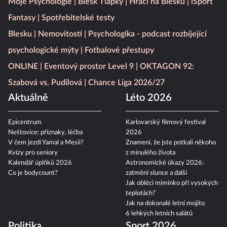
Moje Psychologie
Blesk Tlapky
Hráči na Blesku
iSport
Fantasy
Spotřebitelské testy
Blesku
Nemovitosti
Psychologika - podcast rozbíjející
psychologické mýty
Fotbalové přestupy
ONLINE
Eventový prostor Level 9
OKTAGON 92:
Szabová vs. Pudilová
Chance Liga 2026/27
Aktuálně
Léto 2026
Epicentrum
Karlovarský filmový festival
Neštovice: příznaky, léčba
2026
V čem jezdí Yamal a Mesii?
Znamení, že jste potkali někoho
Kvízy pro seniory
z minulého života
Kalendář úplňků 2026
Astronomické úkazy 2026:
Co je bodycount?
zatmění slunce a další
Jak obléci miminko při vysokých
teplotách?
Jak na dokonalé letní mojito
6 lehkých letních salátů
Politika
Sport 2026