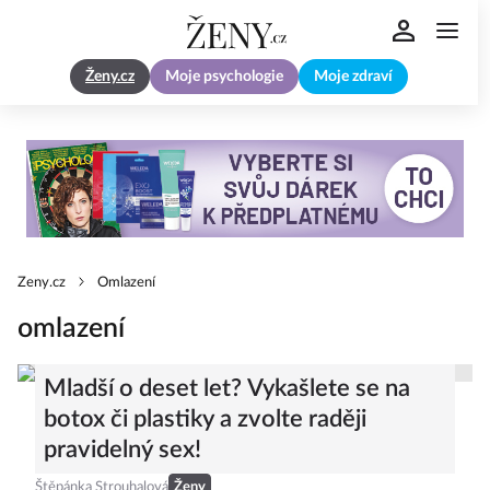
Ženy.cz
Moje psychologie
Moje zdraví
Zeny.cz
Omlazení
omlazení
Mladší o deset let? Vykašlete se na
botox či plastiky a zvolte raději
pravidelný sex!
Štěpánka Strouhalová
Ženy