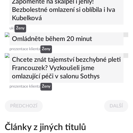
Zapomeňte na skalpel i jehly!
Bezbolestné omlazení si oblíbila i Iva
Kubelková
uki
Ženy
Omládněte během 20 minut
prezentace klienta
Ženy
Chcete znát tajemství bezchybné pleti
Francouzek? Vyzkoušeli jsme
omlazující péči v salonu Sothys
prezentace klienta
Ženy
PŘEDCHOZÍ
DALŠÍ
Články z jiných titulů