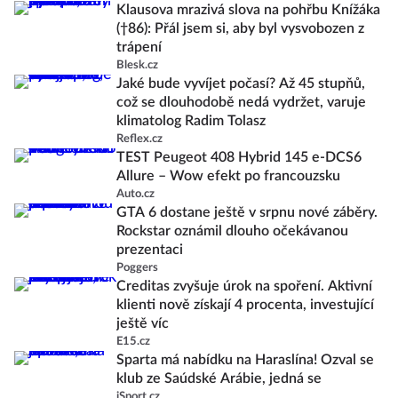
Klausova mrazivá slova na pohřbu Knížáka
(†86): Přál jsem si, aby byl vysvobozen z
trápení
Blesk.cz
Jaké bude vyvíjet počasí? Až 45 stupňů,
což se dlouhodobě nedá vydržet, varuje
klimatolog Radim Tolasz
Reflex.cz
TEST Peugeot 408 Hybrid 145 e-DCS6
Allure – Wow efekt po francouzsku
Auto.cz
GTA 6 dostane ještě v srpnu nové záběry.
Rockstar oznámil dlouho očekávanou
prezentaci
Poggers
Creditas zvyšuje úrok na spoření. Aktivní
klienti nově získají 4 procenta, investující
ještě víc
E15.cz
Sparta má nabídku na Haraslína! Ozval se
klub ze Saúdské Arábie, jedná se
iSport.cz