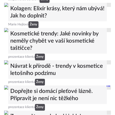
Kolagen: Elixír krásy, který nám ubývá!
Jak ho doplnit?
Marie Hejlová
Ženy
Kosmetické trendy: Jaké novinky by
neměly chybět ve vaší kosmetické
taštičce?
prezentace klienta
Ženy
Návrat k přírodě - trendy v kosmetice
letošního podzimu
prezentace klienta
Ženy
Dopřejte si domácí pleťové lázně.
Připravit je není nic těžkého
prezentace klienta
Ženy