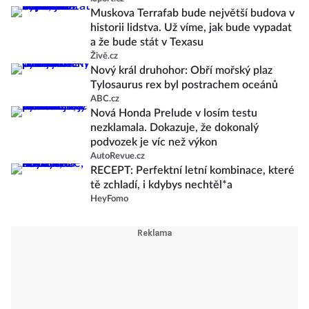
Muskova Terrafab bude největší budova v
historii lidstva. Už víme, jak bude vypadat
a že bude stát v Texasu
Živě.cz
Nový král druhohor: Obří mořský plaz
Tylosaurus rex byl postrachem oceánů
ABC.cz
Nová Honda Prelude v losím testu
nezklamala. Dokazuje, že dokonalý
podvozek je víc než výkon
AutoRevue.cz
RECEPT: Perfektní letní kombinace, které
tě zchladí, i kdybys nechtěl*a
HeyFomo