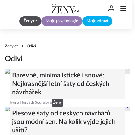
Ženy.cz
Moje psychologie
Moje zdraví
Zeny.cz
Odivi
Odivi
Barevné, minimalistické i snové:
Nejkrásnější letní šaty od českých
návrhářek
Ivona Horváth Souralová
Ženy
Plesové šaty od českých návrhářů
jsou módní sen. Na kolik vyjde jejich
ušití?