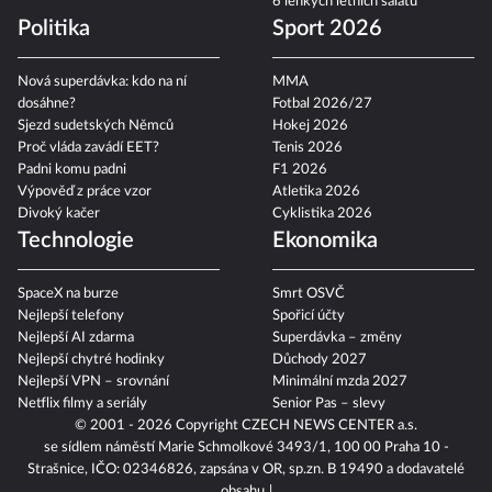
6 lehkých letních salátů
Politika
Sport 2026
Nová superdávka: kdo na ní
MMA
dosáhne?
Fotbal 2026/27
Sjezd sudetských Němců
Hokej 2026
Proč vláda zavádí EET?
Tenis 2026
Padni komu padni
F1 2026
Výpověď z práce vzor
Atletika 2026
Divoký kačer
Cyklistika 2026
Technologie
Ekonomika
SpaceX na burze
Smrt OSVČ
Nejlepší telefony
Spořicí účty
Nejlepší AI zdarma
Superdávka – změny
Nejlepší chytré hodinky
Důchody 2027
Nejlepší VPN – srovnání
Minimální mzda 2027
Netflix filmy a seriály
Senior Pas – slevy
© 2001 - 2026 Copyright
CZECH NEWS CENTER a.s.
se sídlem náměstí Marie Schmolkové 3493/1, 100 00 Praha 10 -
Strašnice, IČO: 02346826, zapsána v OR, sp.zn. B 19490 a dodavatelé
obsahu