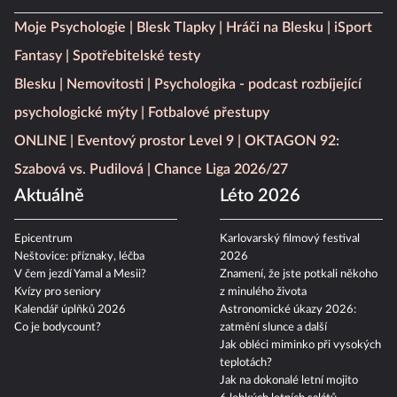
Moje Psychologie
Blesk Tlapky
Hráči na Blesku
iSport
Fantasy
Spotřebitelské testy
Blesku
Nemovitosti
Psychologika - podcast rozbíjející
psychologické mýty
Fotbalové přestupy
ONLINE
Eventový prostor Level 9
OKTAGON 92:
Szabová vs. Pudilová
Chance Liga 2026/27
Aktuálně
Léto 2026
Epicentrum
Karlovarský filmový festival
Neštovice: příznaky, léčba
2026
V čem jezdí Yamal a Mesii?
Znamení, že jste potkali někoho
Kvízy pro seniory
z minulého života
Kalendář úplňků 2026
Astronomické úkazy 2026:
Co je bodycount?
zatmění slunce a další
Jak obléci miminko při vysokých
teplotách?
Jak na dokonalé letní mojito