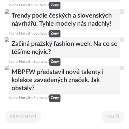
Ivona Horváth Souralová
Ženy
Trendy podle českých a slovenských
návrhářů. Tyhle modely nás nadchly!
Ivona Horváth Souralová
Ženy
Začíná pražský fashion week. Na co se
těšíme nejvíc?
Ivona Horváth Souralová
Ženy
MBPFW představil nové talenty i
kolekce zavedených značek. Jak
obstály?
Ivona Horváth Souralová
Ženy
PŘEDCHOZÍ
DALŠÍ