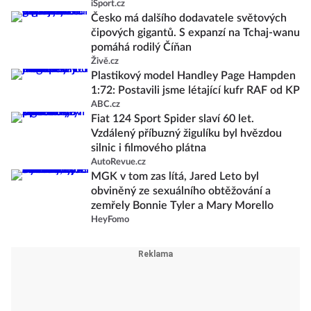
iSport.cz
Česko má dalšího dodavatele světových
čipových gigantů. S expanzí na Tchaj-wanu
pomáhá rodilý Číňan
Živě.cz
Plastikový model Handley Page Hampden
1:72: Postavili jsme létající kufr RAF od KP
ABC.cz
Fiat 124 Sport Spider slaví 60 let.
Vzdálený příbuzný žigulíku byl hvězdou
silnic i filmového plátna
AutoRevue.cz
MGK v tom zas lítá, Jared Leto byl
obviněný ze sexuálního obtěžování a
zemřely Bonnie Tyler a Mary Morello
HeyFomo