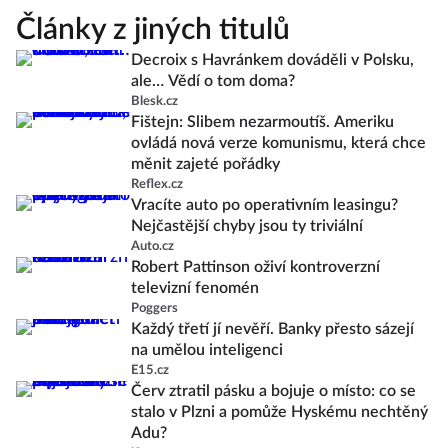
Články z jiných titulů
Decroix s Havránkem dováděli v Polsku,
ale… Vědí o tom doma?
Blesk.cz
Fištejn: Slibem nezarmoutíš. Ameriku
ovládá nová verze komunismu, která chce
měnit zajeté pořádky
Reflex.cz
Vracíte auto po operativním leasingu?
Nejčastější chyby jsou ty triviální
Auto.cz
Robert Pattinson oživí kontroverzní
televizní fenomén
Poggers
Každý třetí jí nevěří. Banky přesto sázejí
na umělou inteligenci
E15.cz
Červ ztratil pásku a bojuje o místo: co se
stalo v Plzni a pomůže Hyskému nechtěný
Adu?