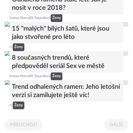
nosit v roce 2018?
Ivona Horváth Souralová
Ženy
15 "malých" bílých šatů, které jsou
jako stvořené pro léto
rc
Ženy
8 současných trendů, které
předpověděl seriál Sex ve městě
Ivona Horváth Souralová
Ženy
Trend odhalených ramen: Jeho letošní
verzi si zamilujete ještě víc!
rc
Ženy
PŘEDCHOZÍ
DALŠÍ