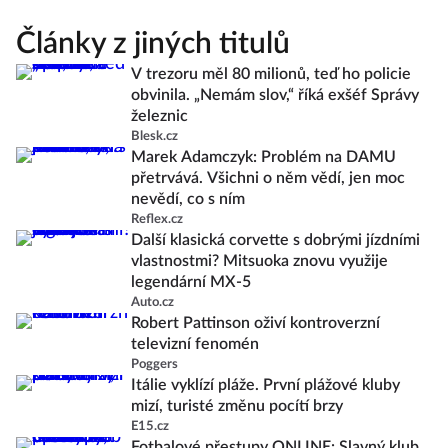
Články z jiných titulů
V trezoru měl 80 milionů, teď ho policie
obvinila. „Nemám slov,“ říká exšéf Správy
železnic
Blesk.cz
Marek Adamczyk: Problém na DAMU
přetrvává. Všichni o něm vědí, jen moc
nevědí, co s ním
Reflex.cz
Další klasická corvette s dobrými jízdními
vlastnostmi? Mitsuoka znovu využije
legendární MX-5
Auto.cz
Robert Pattinson oživí kontroverzní
televizní fenomén
Poggers
Itálie vyklízí pláže. První plážové kluby
mizí, turisté změnu pocítí brzy
E15.cz
Fotbalové přestupy ONLINE: Slavný klub