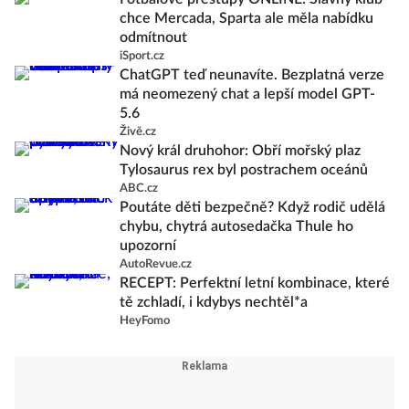
chce Mercada, Sparta ale měla nabídku
odmítnout
iSport.cz
ChatGPT teď neunavíte. Bezplatná verze
má neomezený chat a lepší model GPT-
5.6
Živě.cz
Nový král druhohor: Obří mořský plaz
Tylosaurus rex byl postrachem oceánů
ABC.cz
Poutáte děti bezpečně? Když rodič udělá
chybu, chytrá autosedačka Thule ho
upozorní
AutoRevue.cz
RECEPT: Perfektní letní kombinace, které
tě zchladí, i kdybys nechtěl*a
HeyFomo