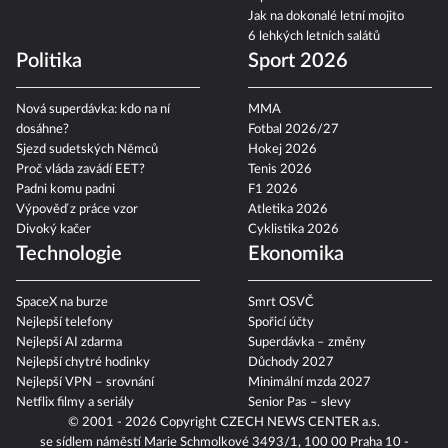
Jak na dokonalé letní mojito
6 lehkých letních salátů
Politika
Sport 2026
Nová superdávka: kdo na ní
MMA
dosáhne?
Fotbal 2026/27
Sjezd sudetských Němců
Hokej 2026
Proč vláda zavádí EET?
Tenis 2026
Padni komu padni
F1 2026
Výpověď z práce vzor
Atletika 2026
Divoký kačer
Cyklistika 2026
Technologie
Ekonomika
SpaceX na burze
Smrt OSVČ
Nejlepší telefony
Spořicí účty
Nejlepší AI zdarma
Superdávka – změny
Nejlepší chytré hodinky
Důchody 2027
Nejlepší VPN – srovnání
Minimální mzda 2027
Netflix filmy a seriály
Senior Pas – slevy
© 2001 - 2026 Copyright
CZECH NEWS CENTER a.s.
se sídlem náměstí Marie Schmolkové 3493/1, 100 00 Praha 10 -