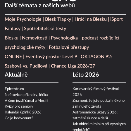
Další témata z našich webů
Moje Psychologie
Blesk Tlapky
Hráči na Blesku
iSport
Fantasy
Spotřebitelské testy
Blesku
Nemovitosti
Psychologika - podcast rozbíjející
psychologické mýty
Fotbalové přestupy
ONLINE
Eventový prostor Level 9
OKTAGON 92:
Szabová vs. Pudilová
Chance Liga 2026/27
Aktuálně
Léto 2026
Epicentrum
Karlovarský filmový festival
Neštovice: příznaky, léčba
2026
V čem jezdí Yamal a Mesii?
Znamení, že jste potkali někoho
Kvízy pro seniory
z minulého života
Kalendář úplňků 2026
Astronomické úkazy 2026:
Co je bodycount?
zatmění slunce a další
Jak obléci miminko při vysokých
teplotách?