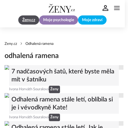
Ženy.cz
Moje psychologie
Moje zdraví
Zeny.cz
Odhalená ramena
odhalená ramena
7 nadčasových šatů, které byste měla
mít v šatníku
Ivona Horváth Souralová
Ženy
Odhalená ramena stále letí, oblíbila si
je i vévodkyně Kate!
Ivona Horváth Souralová
Ženy
Odhalená ramena stále letí. Jak je