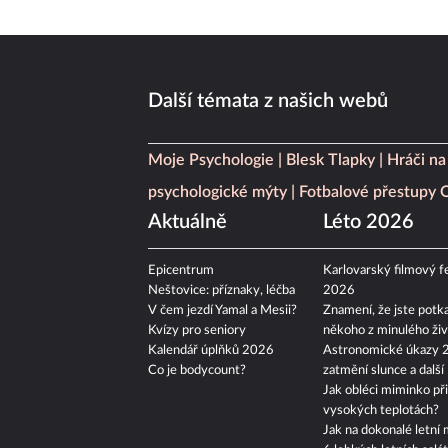
Další témata z našich webů
Moje Psychologie
Blesk Tlapky
Hráči na
psychologické mýty
Fotbalové přestupy
Aktuálně
Léto 2026
Epicentrum
Karlovarský filmový fe
Neštovice: příznaky, léčba
2026
V čem jezdí Yamal a Mesii?
Znamení, že jste potka
Kvízy pro seniory
někoho z minulého živ
Kalendář úplňků 2026
Astronomické úkazy 
Co je bodycount?
zatmění slunce a další
Jak obléci miminko při
vysokých teplotách?
Jak na dokonalé letní 