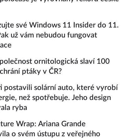
zujte své Windows 11 Insider do 11.
Pak už vám nebudou fungovat
zace
polečnost ornitologická slaví 100
k chrání ptáky v ČR?
 postavili solární auto, které vyrobí
ergie, než spotřebuje. Jeho design
vala ryba
ture Wrap: Ariana Grande
ila o svém ústupu z veřejného