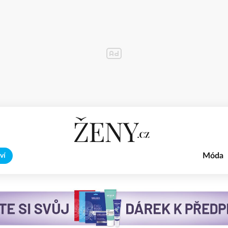
Móda
ví