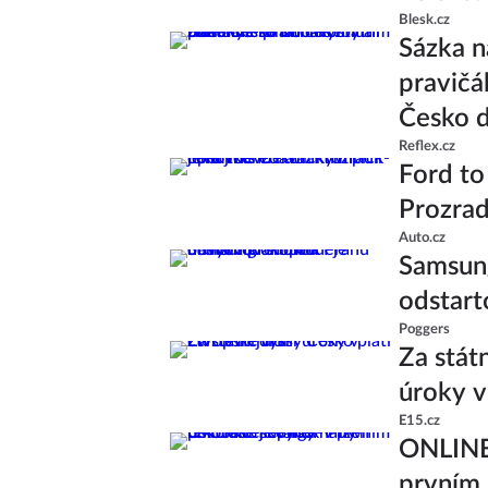
Blesk.cz
Sázka n
pravičá
Česko d
Reflex.cz
Ford to
Prozrad
Auto.cz
Samsung
odstart
Poggers
Za stát
úroky v
E15.cz
ONLINE:
prvním 