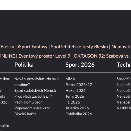
 Blesku
iSport Fantasy
Spotřebitelské testy Blesku
Nemovito
 ONLINE
Eventový prostor Level 9
OKTAGON 92: Szabová vs. 
Politika
Sport 2026
Techn
stival
Nová superdávka: kdo na ní
MMA
SpaceX n
dosáhne?
Fotbal 2026/27
Nejlepší
li
Sjezd sudetských Němců
Hokej 2026
Nejlepší
ota
Proč vláda zavádí EET?
Tenis 2026
Nejlepší
2026:
Padni komu padni
F1 2026
Nejlepší
Výpověď z práce vzor
Atletika 2026
Netflix f
Divoký kačer
Cyklistika 2026
mojito