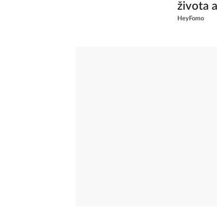
života 
HeyFomo
od skup