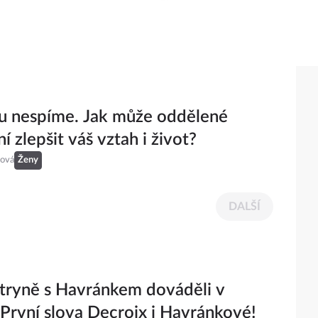
u nespíme. Jak může oddělené
í zlepšit váš vztah i život?
ová
Ženy
DALŠÍ
tryně s Havránkem dováděli v
 První slova Decroix i Havránkové!