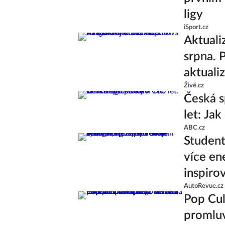
ligy
iSport.cz
Aktuali
srpna. 
aktuali
Živě.cz
Česká s
let: Ja
ABC.cz
Studenti
více en
inspiro
AutoRevue.cz
Pop Cul
promluv