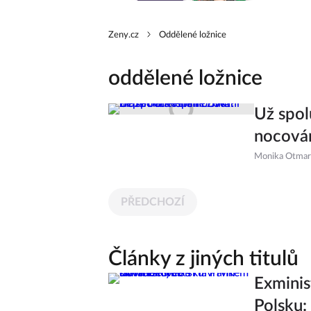
Zeny.cz
Oddělené ložnice
oddělené ložnice
Už spol
nocován
Monika Otmar
PŘEDCHOZÍ
Články z jiných titulů
Exminis
Polsku: