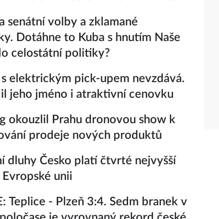
a senátní volby a zklamané
ky. Dotáhne to Kuba s hnutím Naše
o celostátní politiky?
 s elektrickým pick-upem nevzdává.
il jeho jméno i atraktivní cenovku
 okouzlil Prahu dronovou show k
ování prodeje nových produktů
ní dluhy Česko platí čtvrté nejvyšší
 Evropské unii
 Teplice - Plzeň 3:4. Sedm branek v
poločase je vyrovnaný rekord české