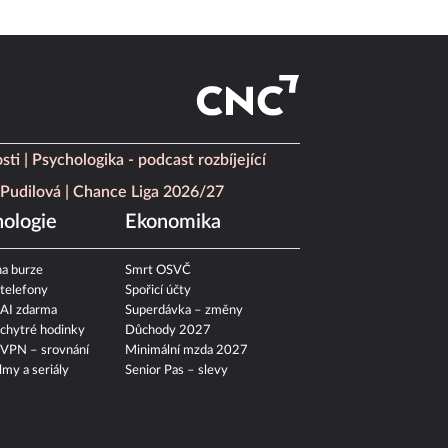
sti
Psychologika - podcast rozbíjející
Pudilová
Chance Liga 2026/27
ologie
Ekonomika
a burze
Smrt OSVČ
 telefony
Spořicí účty
 AI zdarma
Superdávka – změny
 chytré hodinky
Důchody 2027
 VPN – srovnání
Minimální mzda 2027
ilmy a seriály
Senior Pas – slevy