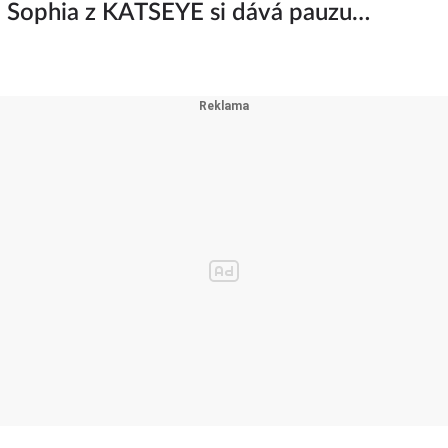
a Sophia z KATSEYE si dává pauzu
iny