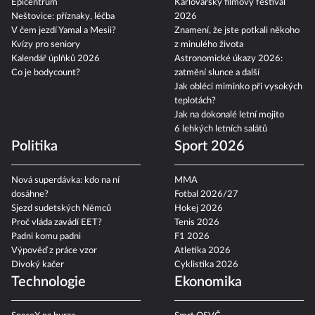
Epicentrum
Karlovarský filmový festival
Neštovice: příznaky, léčba
2026
V čem jezdí Yamal a Mesii?
Znamení, že jste potkali někoho
Kvízy pro seniory
z minulého života
Kalendář úplňků 2026
Astronomické úkazy 2026:
Co je bodycount?
zatmění slunce a další
Jak obléci miminko při vysokých
teplotách?
Jak na dokonalé letní mojito
6 lehkých letních salátů
Politika
Sport 2026
Nová superdávka: kdo na ní
MMA
dosáhne?
Fotbal 2026/27
Sjezd sudetských Němců
Hokej 2026
Proč vláda zavádí EET?
Tenis 2026
Padni komu padni
F1 2026
Výpověď z práce vzor
Atletika 2026
Divoký kačer
Cyklistika 2026
Technologie
Ekonomika