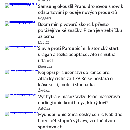
Auto.cz
Samsung okouzlil Prahu dronovou show k
odstartování prodeje nových produktů
Poggers
Boom minipivovarů skončil, přesto
porážejí velké značky. Plzeň je v žebříčku
až osmá
E15.cz
Slavia proti Pardubicím: historický start,
uragán a těžká adaptace. Ale i smutná
událost
iSport.cz
Nejlepší příslušenství do kanceláře.
Alzácký čistič za 179 Kč se postará o
klávesnici, mobil i sluchátka
Živě.cz
Vychytralé masožravky: Proč masožravá
darlingtonie krmí hmyz, který loví?
ABC.cz
Hyundai Ioniq 3 má český ceník. Nabídne
hned pět stupňů výbavy, včetně dvou
sportovních