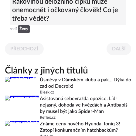
Rakovinou děložního čípku může
onemocnět i očkovaný člověk! Co je
třeba vědět?
red1
Ženy
PŘEDCHOZÍ
DALŠÍ
Články z jiných titulů
Úsměvy v Dámském klubu a pak… Dýka do
zad od Decroix!
Blesk.cz
Asistovaná sebevražda opozice. Lídr
nejasný, dohoda ve hvězdách a Antibabiš
by musel být jako Spider-Man
Reflex.cz
Známe ceny nového Hyundai Ioniq 3!
Zatopí konkurenčním hatchbackům?