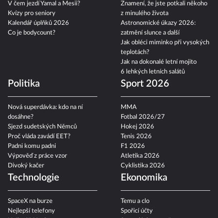
V čem jezdí Yamal a Mesii?
Znamení, že jste potkali někoho
Kvízy pro seniory
z minulého života
Kalendář úplňků 2026
Astronomické úkazy 2026:
Co je bodycount?
zatmění slunce a další
Jak obléci miminko při vysokých
teplotách?
Jak na dokonalé letní mojito
6 lehkých letních salátů
Politika
Sport 2026
Nová superdávka: kdo na ní
MMA
dosáhne?
Fotbal 2026/27
Sjezd sudetských Němců
Hokej 2026
Proč vláda zavádí EET?
Tenis 2026
Padni komu padni
F1 2026
Výpověď z práce vzor
Atletika 2026
Divoký kačer
Cyklistika 2026
Technologie
Ekonomika
SpaceX na burze
Temu a clo
Nejlepší telefony
Spořicí účty