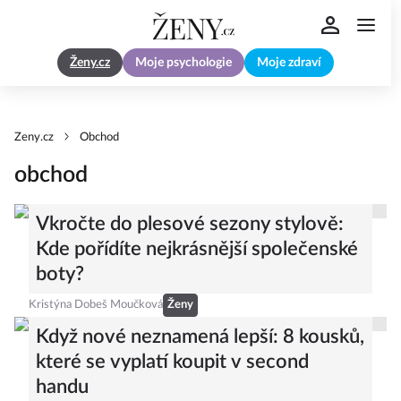
Ženy.cz
Moje psychologie
Moje zdraví
Zeny.cz
Obchod
obchod
Vkročte do plesové sezony stylově:
Kde pořídíte nejkrásnější společenské
boty?
Kristýna Dobeš Moučková
Ženy
Když nové neznamená lepší: 8 kousků,
které se vyplatí koupit v second
handu