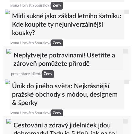
Ivona Horváth Souralová
Ženy
Midi sukně jako základ letního šatníku:
Kde koupíte ty nejuniverzálnější
kousky?
Ivona Horváth Souralová
Ženy
Neplýtvejte potravinami! Ušetříte a
zároveň pomůžete přírodě
prezentace klienta
Ženy
Únik do jiného světa: Nejkrásnější
pražské obchody s módou, designem
& šperky
Ivona Horváth Souralová
Ženy
Cestování a zdravý jídelníček jdou
dohromady! Tady je 5 tipů, jak na to!