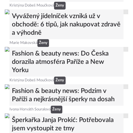
Kristýna Dobeš Moučková
Ženy
Vyvážený jídelníček vzniká už v
obchodě: 6 tipů, jak nakupovat zdravě
a výhodně
Marie Makovská
Ženy
Fashion & beauty news: Do Česka
dorazila atmosféra Paříže a New
Yorku
Kristýna Dobeš Moučková
Ženy
Fashion & beauty news: Podzim v
Paříži a nejkrásnější šperky na dosah
Ivona Horváth Souralová
Ženy
Šperkařka Janja Prokić: Potřebovala
jsem vystoupit ze tmy