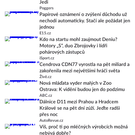
Jedi
Poggers
Papírové oznámení o zvýšení důchodu už
nechodí automaticky. Stačí ale požádat jen
jednou
E15.cz
Kdo na startu mohl zaujmout Deniu?
Motory „S“, duo Zbrojovky i lídři
pohárových zástupců
iSport.cz
Cendrova CDN77 vyrostla na pět miliard a
zakořenila mezi největšími hráči světa
Živě.cz
Nová mláďata vyder malých v Zoo
Ostrava: K vidění budou jen do podzimu
ABC.cz
Dálnice D11 mezi Prahou a Hradcem
Králové se na pět dní zúží. Jeďte radši
přes noc
AutoRevue.cz
Víš, proč ti po mléčných výrobcích možná
nebývá dobře?