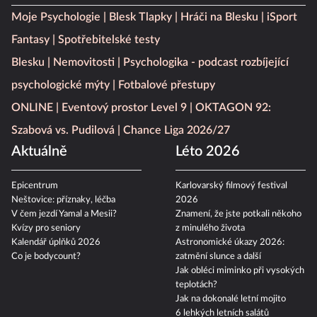
Moje Psychologie
Blesk Tlapky
Hráči na Blesku
iSport
Fantasy
Spotřebitelské testy
Blesku
Nemovitosti
Psychologika - podcast rozbíjející
psychologické mýty
Fotbalové přestupy
ONLINE
Eventový prostor Level 9
OKTAGON 92:
Szabová vs. Pudilová
Chance Liga 2026/27
Aktuálně
Léto 2026
Epicentrum
Karlovarský filmový festival
Neštovice: příznaky, léčba
2026
V čem jezdí Yamal a Mesii?
Znamení, že jste potkali někoho
Kvízy pro seniory
z minulého života
Kalendář úplňků 2026
Astronomické úkazy 2026:
Co je bodycount?
zatmění slunce a další
Jak obléci miminko při vysokých
teplotách?
Jak na dokonalé letní mojito
6 lehkých letních salátů