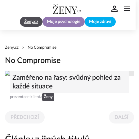
Ženy.cz
Moje psychologie
Moje zdraví
Zeny.cz
No Compromise
No Compromise
Zaměřeno na řasy: svůdný pohled za
každé situace
prezentace klienta
Ženy
PŘEDCHOZÍ
DALŠÍ