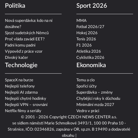
Politika
Sport 2026
Nová superdávka: kdo na ní
MMA
dosáhne?
Fotbal 2026/27
Sjezd sudetských Němců
Hokej 2026
Proč vláda zavádí EET?
Tenis 2026
Padni komu padni
F1 2026
Výpověď z práce vzor
Atletika 2026
Divoký kačer
Cyklistika 2026
Technologie
Ekonomika
SpaceX na burze
Temu a clo
Nejlepší telefony
Spořicí účty
Nejlepší AI zdarma
Superdávka – změny
Nejlepší chytré hodinky
Chybějící roky k důchodu
Nejlepší VPN – srovnání
Minimální mzda 2027
Netflix filmy a seriály
Vedro v práci
© 2001 - 2026 Copyright
CZECH NEWS CENTER a.s.
se sídlem náměstí Marie Schmolkové 3493/1, 100 00 Praha 10 -
Strašnice, IČO: 02346826, zapsána v OR, sp.zn. B 19490 a dodavatelé
obsahu