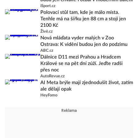
iSport.cz
Polovací stůl tam, kde je málo místa.
Tenhle má na šířku jen 88 cm a stojí jen
2100 Kč
Živě.cz
Nová mláďata vyder malých v Zoo
Ostrava: K vidění budou jen do podzimu
ABC.cz
Dálnice D11 mezi Prahou a Hradcem
Králové se na pět dní zúží. Jeďte radši
přes noc
AutoRevue.cz
AI Meta brýle mají zjednodušit život, zatím
ale dělají opak
HeyFomo