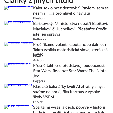
Články z jiných titulů
Kalousek o prezidentovi: S Pavlem jsem se
nesmířil! ...a promluvil o návratu
Blesk.cz
Bartkovský: Ministerstva nepatří Babišovi,
Macinkovi či Juchelkovi. Přestaňte útočit,
jste jen správci
Reflex.cz
Proč říkáme volant, kapota nebo dálnice?
Takto vznikla motoristická slova, která zná
každý
Auto.cz
Přesně takhle si představuji budoucnost
Star Wars. Recenze Star Wars: The Ninth
Jedi
Poggers
Klasické bakalářky kvůli AI ztratily smysl,
sázíme na praxi, říká Kartous z vysoké
školy VŠEM
E15.cz
Sparta mi vyrazila dech, poprvé v historii
budu jen chválit. Fotbal v moderním balení