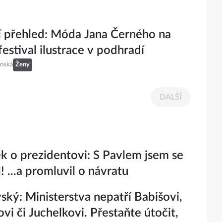
 přehled: Móda Jana Černého na
festival ilustrace v podhradí
inská
Ženy
DALŠÍ
k o prezidentovi: S Pavlem jsem se
! ...a promluvil o návratu
ský: Ministerstva nepatří Babišovi,
vi či Juchelkovi. Přestaňte útočit,