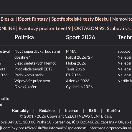
 Blesku
iSport Fantasy
Spotřebitelské testy Blesku
Nemovito
 ONLINE
Eventový prostor Level 9
OKTAGON 92: Szabová vs. 
Politika
Sport 2026
Techn
stival
Nová superdávka: kdo na ní
MMA
SpaceX n
dosáhne?
Fotbal 2026/27
Nejlepší
li
Sjezd sudetských Němců
Hokej 2026
Nejlepší
ota
Proč vláda zavádí EET?
Tenis 2026
Nejlepší
2026:
Padni komu padni
F1 2026
Nejlepší
Výpověď z práce vzor
Atletika 2026
Netflix f
Divoký kačer
Cyklistika 2026
mojito
tů
Kontakty
Redakce
Inzerce
RSS
Kariéra
© 2001 - 2026 Copyright
CZECH NEWS CENTER a.s.
kové 3493/1, 100 00 Praha 10 - Strašnice, IČO: 02346826, zapsána v OR, sp.z
Podmínky pro užívání služby informační společnosti
Informace o zpracování os