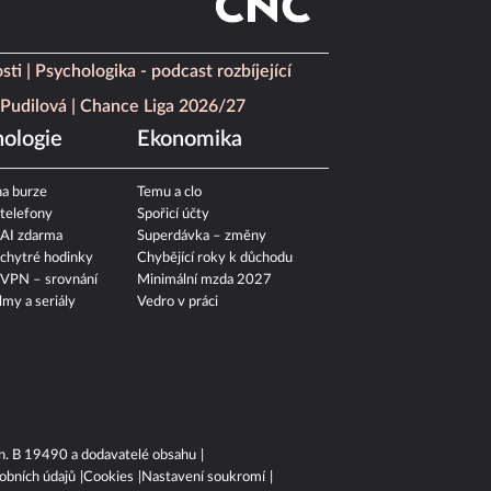
sti
Psychologika - podcast rozbíjející
Pudilová
Chance Liga 2026/27
ologie
Ekonomika
a burze
Temu a clo
 telefony
Spořicí účty
 AI zdarma
Superdávka – změny
 chytré hodinky
Chybějící roky k důchodu
 VPN – srovnání
Minimální mzda 2027
ilmy a seriály
Vedro v práci
n. B 19490 a dodavatelé obsahu
obních údajů
Cookies
Nastavení soukromí