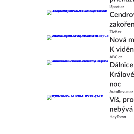
iSport.cz
Cendrov
zakořen
Živě.cz
Nová ml
K viděn
ABC.cz
Dálnic
Králové 
noc
AutoRevue.cz
Víš, pr
nebývá
HeyFomo