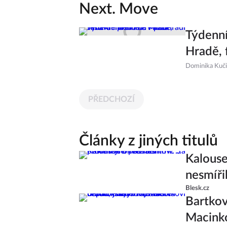
Next. Move
Týdenní
Hradě, 
Dominika Kuč
PŘEDCHOZÍ
Články z jiných titulů
Kalouse
nesmířil
Blesk.cz
Bartkov
Macinko