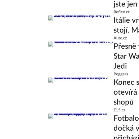
jste jen
Reflex.cz
Itálie 
stojí. 
Auto.cz
Přesně 
Star Wa
Jedi
Poggers
Konec s
otevírá
shopů
E15.cz
Fotbalo
dočká v
přicház