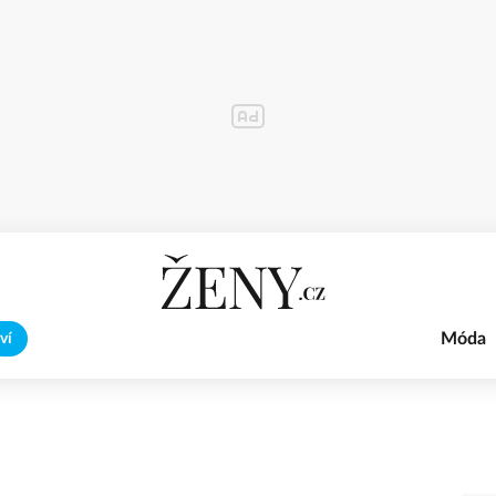
Móda
ví