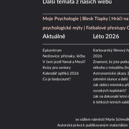
Další témata z našich webů
Moje Psychologie
Blesk Tlapky
Hráči na
psychologické mýty
Fotbalové přestupy
Aktuálně
Léto 2026
Epicentrum
Karlovarský filmový fe
Neštovice: příznaky, léčba
2026
V čem jezdí Yamal a Mesii?
Znamení, že jste potka
Kvízy pro seniory
někoho z minulého živ
Kalendář úplňků 2026
Astronomické úkazy 
Co je bodycount?
zatmění slunce a další
Jak obléci miminko při
vysokých teplotách?
Jak na dokonalé letní 
6 lehkých letních salá
se sídlem náměstí Marie Schmol
Autorská práva k publikovaným materiálům