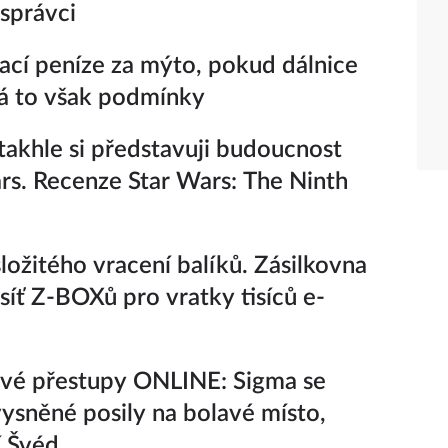
 správci
vrací peníze za mýto, pokud dálnice
Má to však podmínky
takhle si představuji budoucnost
rs. Recenze Star Wars: The Ninth
ložitého vracení balíků. Zásilkovna
 síť Z-BOXů pro vratky tisíců e-
vé přestupy ONLINE: Sigma se
ysněné posily na bolavé místo,
í Švéd