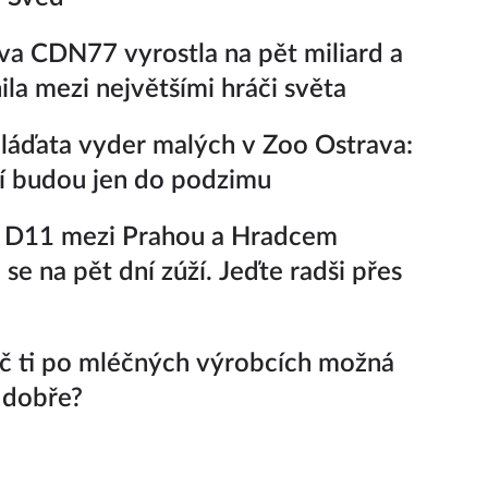
a CDN77 vyrostla na pět miliard a
ila mezi největšími hráči světa
áďata vyder malých v Zoo Ostrava:
í budou jen do podzimu
e D11 mezi Prahou a Hradcem
se na pět dní zúží. Jeďte radši přes
oč ti po mléčných výrobcích možná
 dobře?