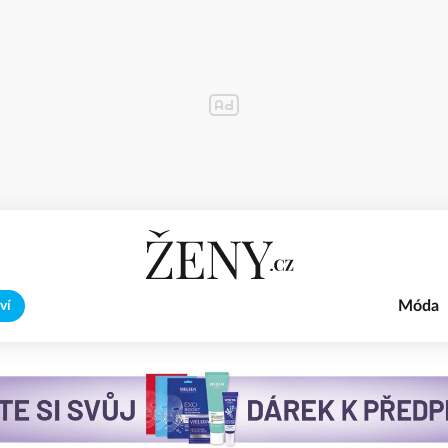
Móda
ví