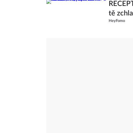
RECEPT:
tě zchl
HeyFomo