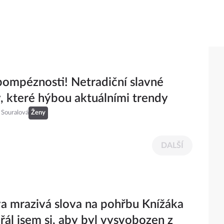
ompéznosti! Netradiční slavné
, které hýbou aktuálními trendy
 Souralová
Ženy
DALŠÍ
a mrazivá slova na pohřbu Knížáka
Přál jsem si, aby byl vysvobozen z