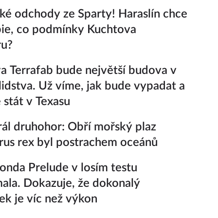
ké odchody ze Sparty! Haraslín chce
ie, co podmínky Kuchtova
ru?
 Terrafab bude největší budova v
i lidstva. Už víme, jak bude vypadat a
 stát v Texasu
ál druhohor: Obří mořský plaz
rus rex byl postrachem oceánů
nda Prelude v losím testu
ala. Dokazuje, že dokonalý
k je víc než výkon