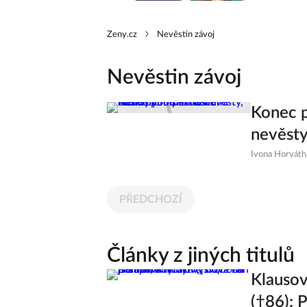
Zeny.cz
Nevěstin závoj
Nevěstin závoj
Konec p
nevěsty
Ivona Horváth
PŘEDCHOZÍ
Články z jiných titulů
Klausov
(†86): 