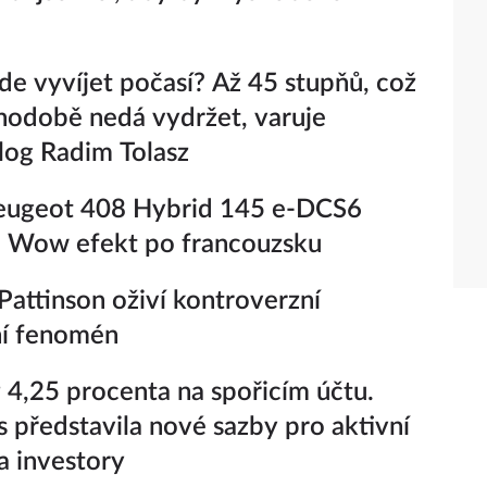
de vyvíjet počasí? Až 45 stupňů, což
hodobě nedá vydržet, varuje
log Radim Tolasz
eugeot 408 Hybrid 145 e-DCS6
– Wow efekt po francouzsku
Pattinson oživí kontroverzní
ní fenomén
 4,25 procenta na spořicím účtu.
s představila nové sazby pro aktivní
 a investory