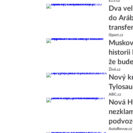
E15.cz
Dva vel
do Aráb
transfe
iSport.cz
Muskova
histori
že bude
Živě.cz
Nový kr
Tylosau
ABC.cz
Nová Ho
nezklam
podvoze
AutoRevue.cz