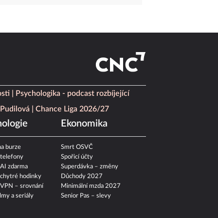
sti
Psychologika - podcast rozbíjející
Pudilová
Chance Liga 2026/27
ologie
Ekonomika
a burze
Smrt OSVČ
 telefony
Spořicí účty
 AI zdarma
Superdávka – změny
 chytré hodinky
Důchody 2027
 VPN – srovnání
Minimální mzda 2027
ilmy a seriály
Senior Pas – slevy