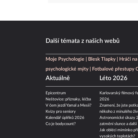
Další témata z našich webů
Moje Psychologie
Blesk Tlapky
Hráči na
psychologické mýty
Fotbalové přestupy
Aktuálně
Léto 2026
Epicentrum
Karlovarský filmový fe
Neštovice: příznaky, léčba
2026
V čem jezdí Yamal a Mesii?
Znamení, že jste potka
Kvízy pro seniory
někoho z minulého živ
Kalendář úplňků 2026
Astronomické úkazy 
Co je bodycount?
zatmění slunce a další
Jak obléci miminko při
vysokých teplotách?