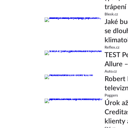
trápení
Blesk.cz
Jaké bu
se dlou
klimato
Reflex.cz
TEST P
Allure 
Auto.cz
Robert 
televiz
Poggers
Úrok až
Credita
klienty