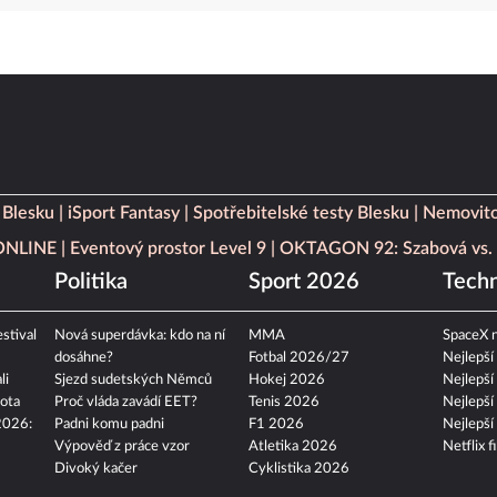
 Blesku
iSport Fantasy
Spotřebitelské testy Blesku
Nemovito
 ONLINE
Eventový prostor Level 9
OKTAGON 92: Szabová vs. 
Politika
Sport 2026
Techn
stival
Nová superdávka: kdo na ní
MMA
SpaceX n
dosáhne?
Fotbal 2026/27
Nejlepší
li
Sjezd sudetských Němců
Hokej 2026
Nejlepší
ota
Proč vláda zavádí EET?
Tenis 2026
Nejlepší
2026:
Padni komu padni
F1 2026
Nejlepší
Výpověď z práce vzor
Atletika 2026
Netflix f
Divoký kačer
Cyklistika 2026