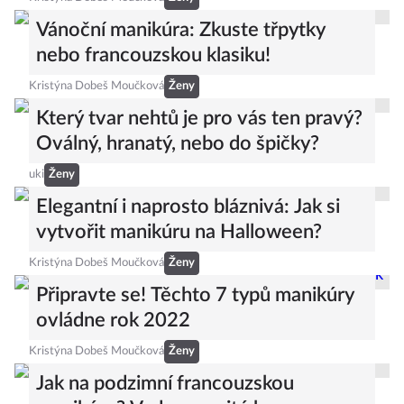
Vánoční manikúra: Zkuste třpytky
nebo francouzskou klasiku!
Kristýna Dobeš Moučková
Ženy
Který tvar nehtů je pro vás ten pravý?
Oválný, hranatý, nebo do špičky?
uki
Ženy
Elegantní i naprosto bláznivá: Jak si
vytvořit manikúru na Halloween?
Kristýna Dobeš Moučková
Ženy
Připravte se! Těchto 7 typů manikúry
ovládne rok 2022
Kristýna Dobeš Moučková
Ženy
Jak na podzimní francouzskou