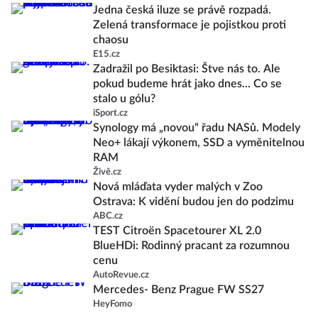
Jedna česká iluze se právě rozpadá.
Zelená transformace je pojistkou proti
chaosu
E15.cz
Zadražil po Besiktasi: Štve nás to. Ale
pokud budeme hrát jako dnes... Co se
stalo u gólu?
iSport.cz
Synology má „novou“ řadu NASů. Modely
Neo+ lákají výkonem, SSD a vyměnitelnou
RAM
Živě.cz
Nová mláďata vyder malých v Zoo
Ostrava: K vidění budou jen do podzimu
ABC.cz
TEST Citroën Spacetourer XL 2.0
BlueHDi: Rodinný pracant za rozumnou
cenu
AutoRevue.cz
Mercedes- Benz Prague FW SS27
HeyFomo