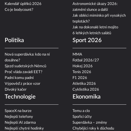
Kalendář úplňků 2026
Astronomické úkazy 2026:
Co je bodycount?
zatmění slunce a další
Jak obléci miminko při vysokých
teplotách?
Jak na dokonalé letní mojito
6 lehkých letních salátů
Politika
Sport 2026
Nová superdávka: kdo na ní
MMA
dosáhne?
Fotbal 2026/27
Sjezd sudetských Němců
Hokej 2026
Proč vláda zavádí EET?
Tenis 2026
Padni komu padni
F1 2026
Výpověď z práce vzor
Atletika 2026
Divoký kačer
Cyklistika 2026
Technologie
Ekonomika
SpaceX na burze
Temu a clo
Nejlepší telefony
Spořicí účty
Nejlepší AI zdarma
Superdávka – změny
Nejlepší chytré hodinky
Chybějící roky k důchodu