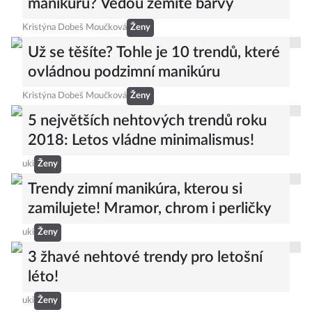
manikúru? Vedou zemité barvy
Kristýna Dobeš Moučková
Ženy
Už se těšíte? Tohle je 10 trendů, které
ovládnou podzimní manikúru
Kristýna Dobeš Moučková
Ženy
5 největších nehtových trendů roku
2018: Letos vládne minimalismus!
uki
Ženy
Trendy zimní manikúra, kterou si
zamilujete! Mramor, chrom i perličky
uki
Ženy
3 žhavé nehtové trendy pro letošní
léto!
uki
Ženy