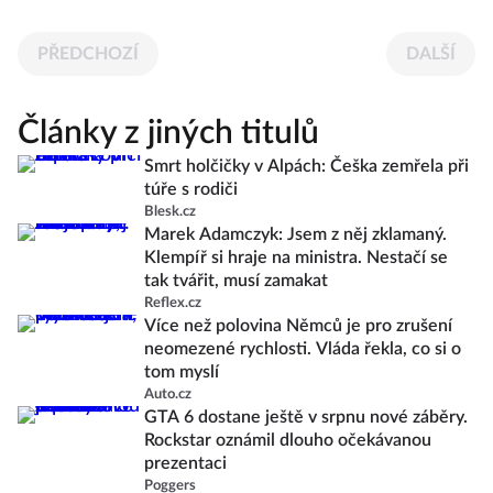
PŘEDCHOZÍ
DALŠÍ
Články z jiných titulů
Smrt holčičky v Alpách: Češka zemřela při
túře s rodiči
Blesk.cz
Marek Adamczyk: Jsem z něj zklamaný.
Klempíř si hraje na ministra. Nestačí se
tak tvářit, musí zamakat
Reflex.cz
Více než polovina Němců je pro zrušení
neomezené rychlosti. Vláda řekla, co si o
tom myslí
Auto.cz
GTA 6 dostane ještě v srpnu nové záběry.
Rockstar oznámil dlouho očekávanou
prezentaci
Poggers