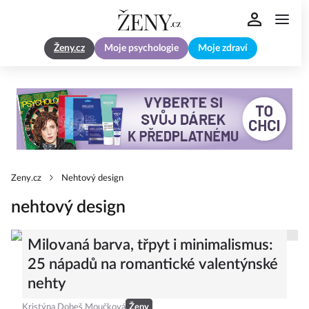
Ženy.cz
Moje psychologie
Moje zdraví
Zeny.cz
Nehtový design
nehtový design
Milovaná barva, třpyt i minimalismus:
25 nápadů na romantické valentýnské
nehty
Kristýna Dobeš Moučková
Ženy